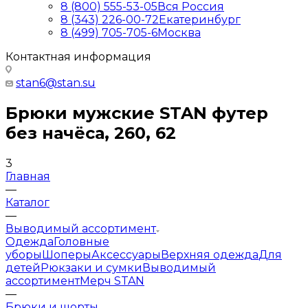
8 (800) 555-53-05
Вся Россия
8 (343) 226-00-72
Екатеринбург
8 (499) 705-705-6
Москва
Контактная информация
stan6@stan.su
Брюки мужские STAN футер
без начёса, 260, 62
3
Главная
—
Каталог
—
Выводимый ассортимент
Одежда
Головные
уборы
Шоперы
Аксессуары
Верхняя одежда
Для
детей
Рюкзаки и сумки
Выводимый
ассортимент
Мерч STAN
—
Брюки и шорты