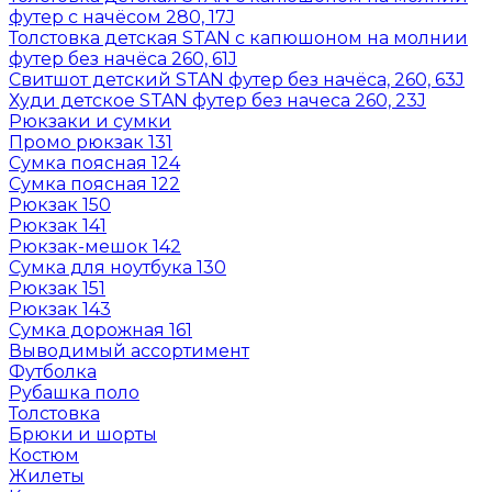
футер с начёсом 280, 17J
Толстовка детская STAN с капюшоном на молнии
футер без начёса 260, 61J
Свитшот детский STAN футер без начёса, 260, 63J
Худи детское STAN футер без начеса 260, 23J
Рюкзаки и сумки
Промо рюкзак 131
Сумка поясная 124
Сумка поясная 122
Рюкзак 150
Рюкзак 141
Рюкзак-мешок 142
Сумка для ноутбука 130
Рюкзак 151
Рюкзак 143
Сумка дорожная 161
Выводимый ассортимент
Футболка
Рубашка поло
Толстовка
Брюки и шорты
Костюм
Жилеты