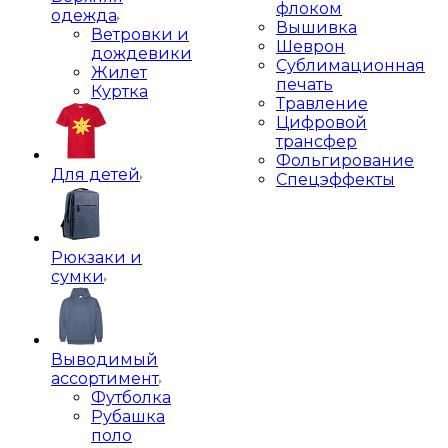
флоком
одежда
Вышивка
Ветровки и
Шеврон
дождевики
Сублимационная
Жилет
печать
Куртка
Травление
Цифровой
трансфер
Фольгирование
Для детей
Спецэффекты
Рюкзаки и
сумки
Выводимый
ассортимент
Футболка
Рубашка
поло