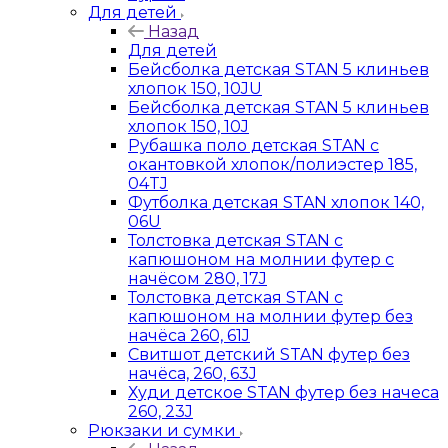
Для детей
Назад
Для детей
Бейсболка детская STAN 5 клиньев
хлопок 150, 10JU
Бейсболка детская STAN 5 клиньев
хлопок 150, 10J
Рубашка поло детская STAN с
окантовкой хлопок/полиэстер 185,
04TJ
Футболка детская STAN хлопок 140,
06U
Толстовка детская STAN с
капюшоном на молнии футер с
начёсом 280, 17J
Толстовка детская STAN с
капюшоном на молнии футер без
начёса 260, 61J
Свитшот детский STAN футер без
начёса, 260, 63J
Худи детское STAN футер без начеса
260, 23J
Рюкзаки и сумки