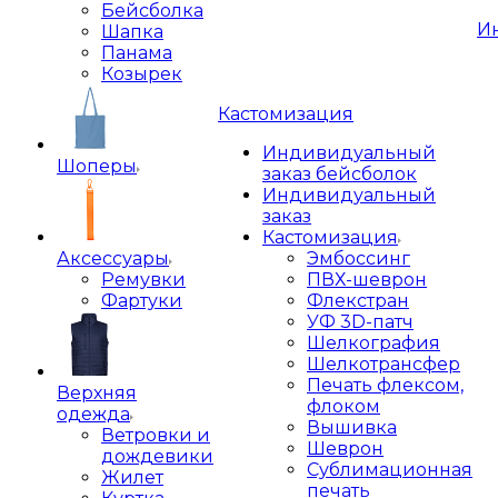
Бейсболка
И
Шапка
Панама
Козырек
Кастомизация
Индивидуальный
Шоперы
заказ бейсболок
Индивидуальный
заказ
Кастомизация
Аксессуары
Эмбоссинг
Ремувки
ПВХ-шеврон
Фартуки
Флекстран
УФ 3D-патч
Шелкография
Шелкотрансфер
Печать флексом,
Верхняя
флоком
одежда
Вышивка
Ветровки и
Шеврон
дождевики
Сублимационная
Жилет
печать