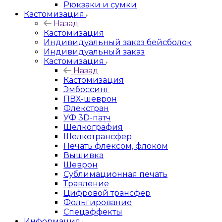
Рюкзаки и сумки
Кастомизация
Назад
Кастомизация
Индивидуальный заказ бейсболок
Индивидуальный заказ
Кастомизация
Назад
Кастомизация
Эмбоссинг
ПВХ-шеврон
Флекстран
УФ 3D-патч
Шелкография
Шелкотрансфер
Печать флексом, флоком
Вышивка
Шеврон
Сублимационная печать
Травление
Цифровой трансфер
Фольгирование
Спецэффекты
Информация