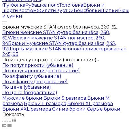
Футболка
Рубашка поло
Толстовка
Брюки и
шорты
Костюм
Жилеты
Куртки
Бейсболки
Шапки
Рюк
и сумки
—
Брюки мужские STAN футер без начёса, 260, 62
Брюки женские STAN футер без начёса, 260,
62W
Брюки мужские STAN полиэстер, 260,
94
Брюки мужские STAN футер без начёса, 245,
92
Шорты мужские STAN хлопок/полиэстер/эластан
245, 93
По индексу сортировки (возрастание)
По популярности (убывание)
По популярности (возрастание)
По алфавиту (убывание)
По алфавиту (возрастание)
По цене (убывание)
По цене (возрастание)
Мужские брюки
Брюки S размера
Брюки M
размера
Брюки L размера
Брюки XL размера
Брюки XXL размера
Синие брюки
Серые брюки
Показать