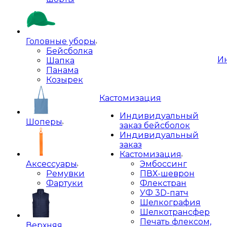
Головные уборы
Бейсболка
И
Шапка
Панама
Козырек
Кастомизация
Индивидуальный
Шоперы
заказ бейсболок
Индивидуальный
заказ
Кастомизация
Аксессуары
Эмбоссинг
Ремувки
ПВХ-шеврон
Фартуки
Флекстран
УФ 3D-патч
Шелкография
Шелкотрансфер
Печать флексом,
Верхняя