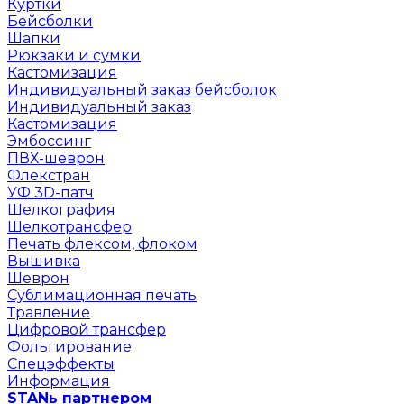
Куртки
Бейсболки
Шапки
Рюкзаки и сумки
Кастомизация
Индивидуальный заказ бейсболок
Индивидуальный заказ
Кастомизация
Эмбоссинг
ПВХ-шеврон
Флекстран
УФ 3D-патч
Шелкография
Шелкотрансфер
Печать флексом, флоком
Вышивка
Шеврон
Сублимационная печать
Травление
Цифровой трансфер
Фольгирование
Спецэффекты
Информация
STANь партнером