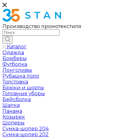
Производство промотекстиля
Каталог
Одежда
Бомберы
Футболка
Лонгсливы
Рубашка поло
Толстовка
Брюки и шорты
Головные уборы
Бейсболка
Шапка
Панама
Козырек
Шоперы
Сумка-шопер 204
Сумка-шопер 202