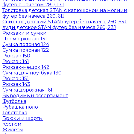
футер с начёсом 280, 17J
Толстовка детская STAN с капюшоном на молнии
футер без начёса 260, 61J
Свитшот детский STAN футер без начёса, 260, 63J
Худи детское STAN футер без начеса 260, 23J
Рюкзаки и сумки
Промо рюкзак 131
Сумка поясная 124
Сумка поясная 122
Рюкзак 150
Рюкзак 141
Рюкзак-мешок 142
Сумка для ноутбука 130
Рюкзак 151
Рюкзак 143
Сумка дорожная 161
Выводимый ассортимент
Футболка
Рубашка поло
Толстовка
Брюки и шорты
Костюм
Жилеты