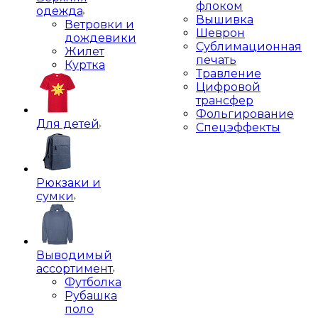
флоком
одежда
Вышивка
Ветровки и
Шеврон
дождевики
Сублимационная
Жилет
печать
Куртка
Травление
Цифровой
трансфер
Фольгирование
Для детей
Спецэффекты
Рюкзаки и
сумки
Выводимый
ассортимент
Футболка
Рубашка
поло