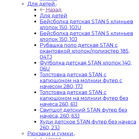
Для детей
Назад
Для детей
Бейсболка детская STAN 5 клиньев
хлопок 150, 10JU
Бейсболка детская STAN 5 клиньев
хлопок 150, 10J
Рубашка поло детская STAN с
окантовкой хлопок/полиэстер 185,
04TJ
Футболка детская STAN хлопок 140,
06U
Толстовка детская STAN с
капюшоном на молнии футер с
начёсом 280, 17J
Толстовка детская STAN с
капюшоном на молнии футер без
начёса 260, 61J
Свитшот детский STAN футер без
начёса, 260, 63J
Худи детское STAN футер без начеса
260, 23J
Рюкзаки и сумки