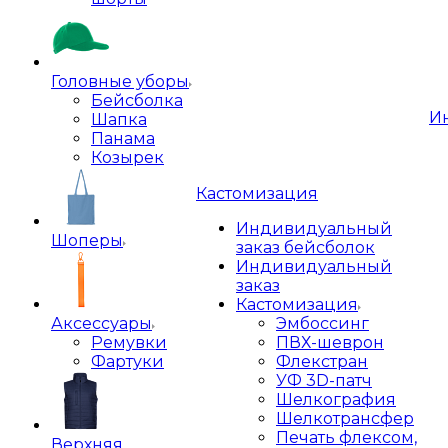
Головные уборы
Бейсболка
И
Шапка
Панама
Козырек
Кастомизация
Индивидуальный
Шоперы
заказ бейсболок
Индивидуальный
заказ
Кастомизация
Аксессуары
Эмбоссинг
Ремувки
ПВХ-шеврон
Фартуки
Флекстран
УФ 3D-патч
Шелкография
Шелкотрансфер
Печать флексом,
Верхняя