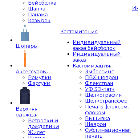
Бейсболка
И
Шапка
Панама
Козырек
Кастомизация
Индивидуальный
Шоперы
заказ бейсболок
Индивидуальный
заказ
Кастомизация
Аксессуары
Эмбоссинг
Ремувки
ПВХ-шеврон
Фартуки
Флекстран
УФ 3D-патч
Шелкография
Шелкотрансфер
Печать флексом,
Верхняя
флоком
одежда
Вышивка
Ветровки и
Шеврон
дождевики
Сублимационная
Жилет
печать