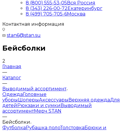
8 (800) 555-53-05
Вся Россия
8 (343) 226-00-72
Екатеринбург
8 (499) 705-705-6
Москва
Контактная информация
stan6@stan.su
Бейсболки
2
Главная
—
Каталог
—
Выводимый ассортимент
Одежда
Головные
уборы
Шоперы
Аксессуары
Верхняя одежда
Для
детей
Рюкзаки и сумки
Выводимый
ассортимент
Мерч STAN
—
Бейсболки
Футболка
Рубашка поло
Толстовка
Брюки и