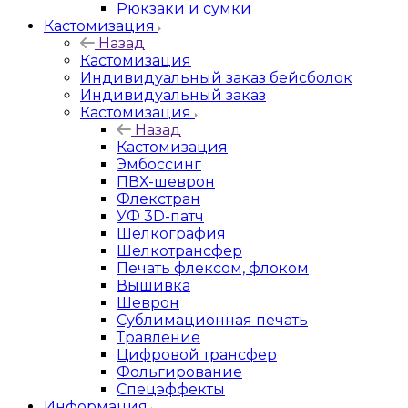
Рюкзаки и сумки
Кастомизация
Назад
Кастомизация
Индивидуальный заказ бейсболок
Индивидуальный заказ
Кастомизация
Назад
Кастомизация
Эмбоссинг
ПВХ-шеврон
Флекстран
УФ 3D-патч
Шелкография
Шелкотрансфер
Печать флексом, флоком
Вышивка
Шеврон
Сублимационная печать
Травление
Цифровой трансфер
Фольгирование
Спецэффекты
Информация