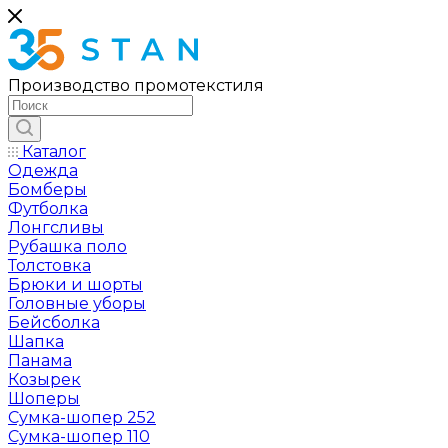
Производство промотекстиля
Каталог
Одежда
Бомберы
Футболка
Лонгсливы
Рубашка поло
Толстовка
Брюки и шорты
Головные уборы
Бейсболка
Шапка
Панама
Козырек
Шоперы
Сумка-шопер 252
Сумка-шопер 110