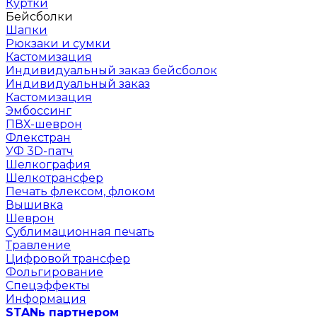
Куртки
Бейсболки
Шапки
Рюкзаки и сумки
Кастомизация
Индивидуальный заказ бейсболок
Индивидуальный заказ
Кастомизация
Эмбоссинг
ПВХ-шеврон
Флекстран
УФ 3D-патч
Шелкография
Шелкотрансфер
Печать флексом, флоком
Вышивка
Шеврон
Сублимационная печать
Травление
Цифровой трансфер
Фольгирование
Спецэффекты
Информация
STANь партнером