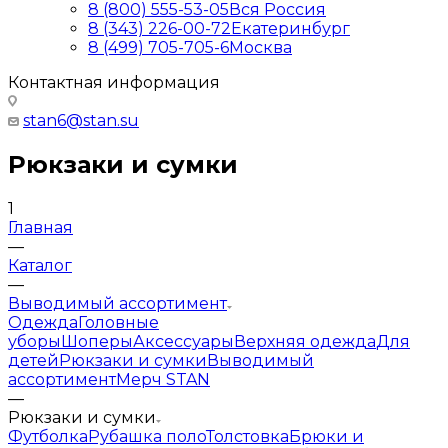
8 (800) 555-53-05
Вся Россия
8 (343) 226-00-72
Екатеринбург
8 (499) 705-705-6
Москва
Контактная информация
stan6@stan.su
Рюкзаки и сумки
1
Главная
—
Каталог
—
Выводимый ассортимент
Одежда
Головные
уборы
Шоперы
Аксессуары
Верхняя одежда
Для
детей
Рюкзаки и сумки
Выводимый
ассортимент
Мерч STAN
—
Рюкзаки и сумки
Футболка
Рубашка поло
Толстовка
Брюки и