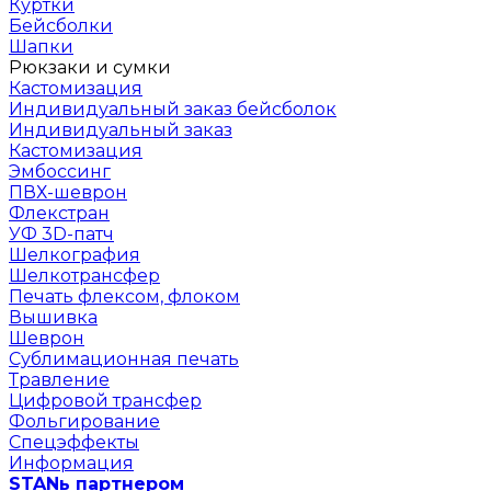
Куртки
Бейсболки
Шапки
Рюкзаки и сумки
Кастомизация
Индивидуальный заказ бейсболок
Индивидуальный заказ
Кастомизация
Эмбоссинг
ПВХ-шеврон
Флекстран
УФ 3D-патч
Шелкография
Шелкотрансфер
Печать флексом, флоком
Вышивка
Шеврон
Сублимационная печать
Травление
Цифровой трансфер
Фольгирование
Спецэффекты
Информация
STANь партнером