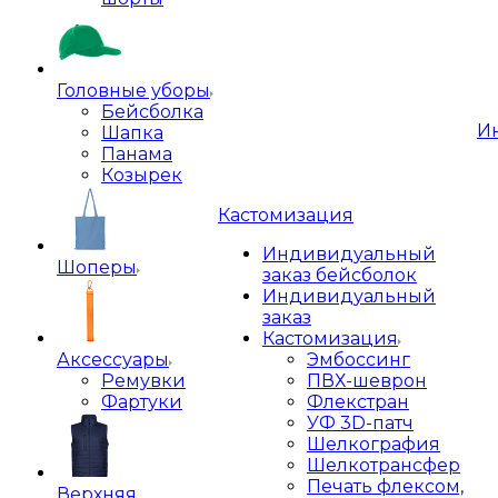
Головные уборы
Бейсболка
И
Шапка
Панама
Козырек
Кастомизация
Индивидуальный
Шоперы
заказ бейсболок
Индивидуальный
заказ
Кастомизация
Аксессуары
Эмбоссинг
Ремувки
ПВХ-шеврон
Фартуки
Флекстран
УФ 3D-патч
Шелкография
Шелкотрансфер
Печать флексом,
Верхняя