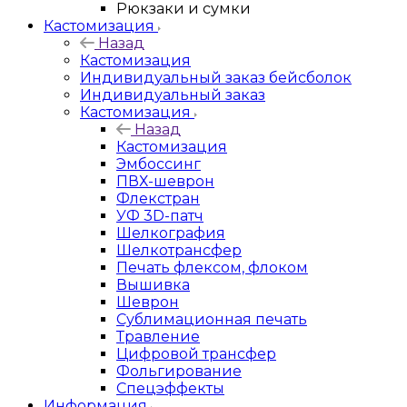
Рюкзаки и сумки
Кастомизация
Назад
Кастомизация
Индивидуальный заказ бейсболок
Индивидуальный заказ
Кастомизация
Назад
Кастомизация
Эмбоссинг
ПВХ-шеврон
Флекстран
УФ 3D-патч
Шелкография
Шелкотрансфер
Печать флексом, флоком
Вышивка
Шеврон
Сублимационная печать
Травление
Цифровой трансфер
Фольгирование
Спецэффекты
Информация