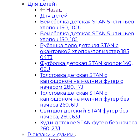
Для детей
Назад
Для детей
Бейсболка детская STAN 5 клиньев
хлопок 150, 10JU
Бейсболка детская STAN 5 клиньев
хлопок 150, 10J
Рубашка поло детская STAN с
окантовкой хлопок/полиэстер 185,
04TJ
Футболка детская STAN хлопок 140,
06U
Толстовка детская STAN с
капюшоном на молнии футер с
начёсом 280, 17J
Толстовка детская STAN с
капюшоном на молнии футер без
начёса 260, 61J
Свитшот детский STAN футер без
начёса, 260, 63J
Худи детское STAN футер без начеса
260, 23J
Рюкзаки и сумки