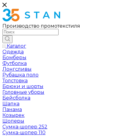
Производство промотекстиля
Каталог
Одежда
Бомберы
Футболка
Лонгсливы
Рубашка поло
Толстовка
Брюки и шорты
Головные уборы
Бейсболка
Шапка
Панама
Козырек
Шоперы
Сумка-шопер 252
Сумка-шопер 110