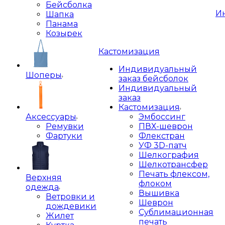
Бейсболка
И
Шапка
Панама
Козырек
Кастомизация
Индивидуальный
Шоперы
заказ бейсболок
Индивидуальный
заказ
Кастомизация
Аксессуары
Эмбоссинг
Ремувки
ПВХ-шеврон
Фартуки
Флекстран
УФ 3D-патч
Шелкография
Шелкотрансфер
Печать флексом,
Верхняя
флоком
одежда
Вышивка
Ветровки и
Шеврон
дождевики
Сублимационная
Жилет
печать