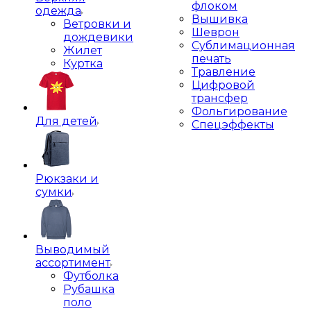
флоком
одежда
Вышивка
Ветровки и
Шеврон
дождевики
Сублимационная
Жилет
печать
Куртка
Травление
Цифровой
трансфер
Фольгирование
Для детей
Спецэффекты
Рюкзаки и
сумки
Выводимый
ассортимент
Футболка
Рубашка
поло