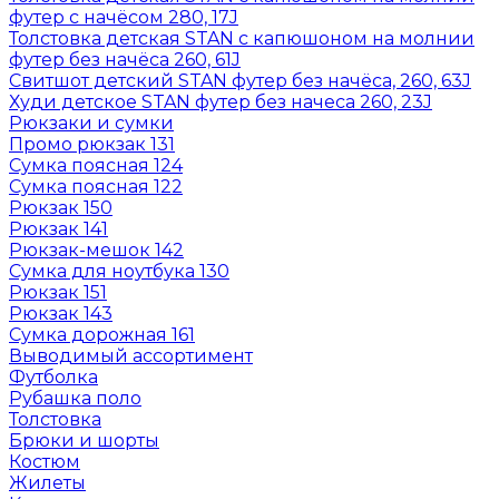
футер с начёсом 280, 17J
Толстовка детская STAN с капюшоном на молнии
футер без начёса 260, 61J
Свитшот детский STAN футер без начёса, 260, 63J
Худи детское STAN футер без начеса 260, 23J
Рюкзаки и сумки
Промо рюкзак 131
Сумка поясная 124
Сумка поясная 122
Рюкзак 150
Рюкзак 141
Рюкзак-мешок 142
Сумка для ноутбука 130
Рюкзак 151
Рюкзак 143
Сумка дорожная 161
Выводимый ассортимент
Футболка
Рубашка поло
Толстовка
Брюки и шорты
Костюм
Жилеты