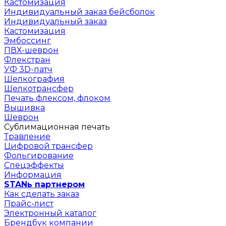
Кастомизация
Индивидуальный заказ бейсболок
Индивидуальный заказ
Кастомизация
Эмбоссинг
ПВХ-шеврон
Флекстран
УФ 3D-патч
Шелкография
Шелкотрансфер
Печать флексом, флоком
Вышивка
Шеврон
Сублимационная печать
Травление
Цифровой трансфер
Фольгирование
Спецэффекты
Информация
STANь партнером
Как сделать заказ
Прайс-лист
Электронный каталог
Брендбук компании