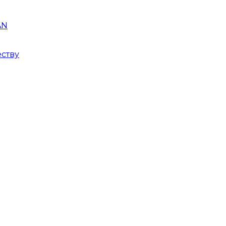
AN
ству