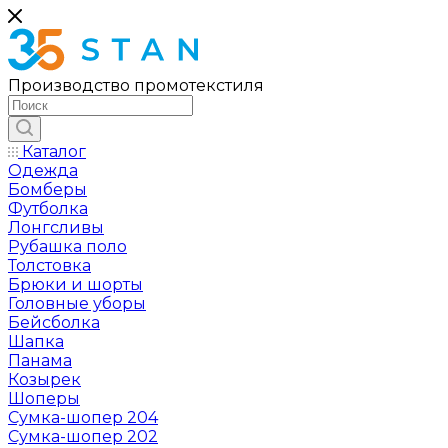
Производство промотекстиля
Каталог
Одежда
Бомберы
Футболка
Лонгсливы
Рубашка поло
Толстовка
Брюки и шорты
Головные уборы
Бейсболка
Шапка
Панама
Козырек
Шоперы
Сумка-шопер 204
Сумка-шопер 202