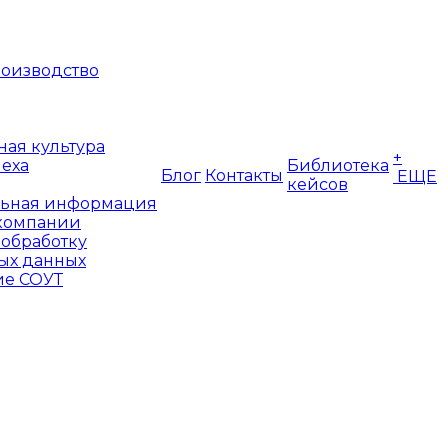
оизводство
ая культура
+
пеха
Библиотека
Блог
Контакты
ЕЩЕ
кейсов
ьная информация
компании
 обработку
ых данных
е СОУТ