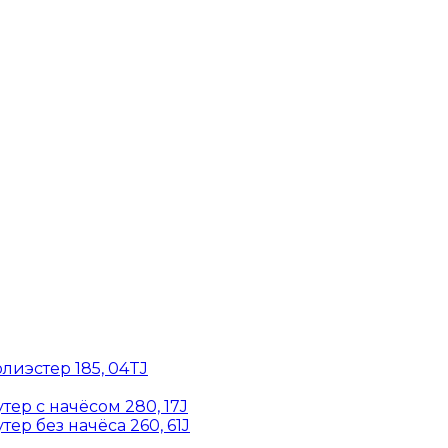
лиэстер 185, 04TJ
ер с начёсом 280, 17J
ер без начёса 260, 61J