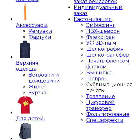
заказ бейсболок
Индивидуальный
заказ
Кастомизация
Аксессуары
Эмбоссинг
Ремувки
ПВХ-шеврон
Фартуки
Флекстран
УФ 3D-патч
Шелкография
Шелкотрансфер
Печать флексом,
Верхняя
флоком
одежда
Вышивка
Ветровки и
Шеврон
дождевики
Сублимационная
Жилет
печать
Куртка
Травление
Цифровой
трансфер
Фольгирование
Для детей
Спецэффекты