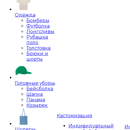
Одежда
Бомберы
Футболка
Лонгсливы
Рубашка
поло
Толстовка
Брюки и
шорты
Головные уборы
Бейсболка
Шапка
Панама
Козырек
Кастомизация
Индивидуальный
И
Шоперы