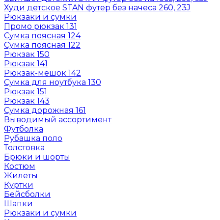
Худи детское STAN футер без начеса 260, 23J
Рюкзаки и сумки
Промо рюкзак 131
Сумка поясная 124
Сумка поясная 122
Рюкзак 150
Рюкзак 141
Рюкзак-мешок 142
Сумка для ноутбука 130
Рюкзак 151
Рюкзак 143
Сумка дорожная 161
Выводимый ассортимент
Футболка
Рубашка поло
Толстовка
Брюки и шорты
Костюм
Жилеты
Куртки
Бейсболки
Шапки
Рюкзаки и сумки