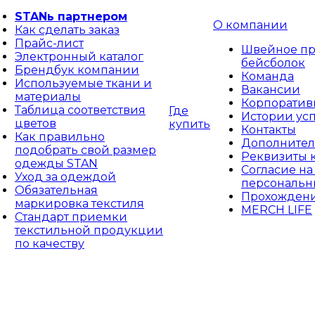
STANь партнером
О компании
Как сделать заказ
Прайс-лист
Швейное пр
Электронный каталог
бейсболок
Брендбук компании
Команда
Используемые ткани и
Вакансии
материалы
Корпоративн
Таблица соответствия
Где
Истории ус
цветов
купить
Контакты
Как правильно
Дополнител
подобрать свой размер
Реквизиты 
одежды STAN
Согласие на
Уход за одеждой
персональн
Обязательная
Прохождени
маркировка текстиля
MERCH LIFE
Стандарт приемки
текстильной продукции
по качеству