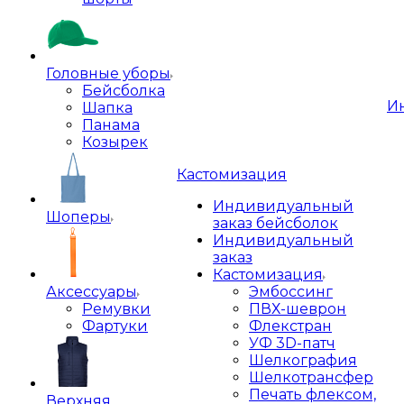
Головные уборы
Бейсболка
И
Шапка
Панама
Козырек
Кастомизация
Индивидуальный
Шоперы
заказ бейсболок
Индивидуальный
заказ
Кастомизация
Аксессуары
Эмбоссинг
Ремувки
ПВХ-шеврон
Фартуки
Флекстран
УФ 3D-патч
Шелкография
Шелкотрансфер
Печать флексом,
Верхняя