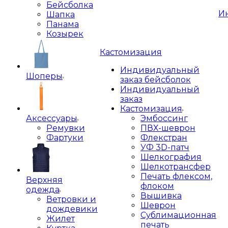
Бейсболка
И
Шапка
Панама
Козырек
Кастомизация
Индивидуальный
Шоперы
заказ бейсболок
Индивидуальный
заказ
Кастомизация
Аксессуары
Эмбоссинг
Ремувки
ПВХ-шеврон
Фартуки
Флекстран
УФ 3D-патч
Шелкография
Шелкотрансфер
Печать флексом,
Верхняя
флоком
одежда
Вышивка
Ветровки и
Шеврон
дождевики
Сублимационная
Жилет
печать