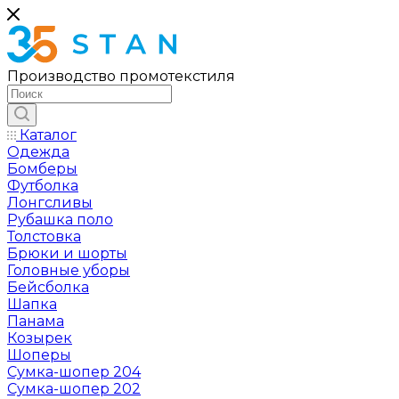
Производство промотекстиля
Каталог
Одежда
Бомберы
Футболка
Лонгсливы
Рубашка поло
Толстовка
Брюки и шорты
Головные уборы
Бейсболка
Шапка
Панама
Козырек
Шоперы
Сумка-шопер 204
Сумка-шопер 202