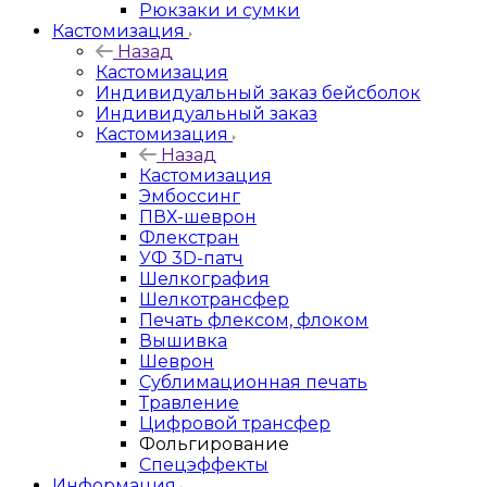
Рюкзаки и сумки
Кастомизация
Назад
Кастомизация
Индивидуальный заказ бейсболок
Индивидуальный заказ
Кастомизация
Назад
Кастомизация
Эмбоссинг
ПВХ-шеврон
Флекстран
УФ 3D-патч
Шелкография
Шелкотрансфер
Печать флексом, флоком
Вышивка
Шеврон
Сублимационная печать
Травление
Цифровой трансфер
Фольгирование
Спецэффекты
Информация