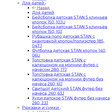
Для детей
Назад
Для детей
Бейсболка детская STAN 5 клиньев
хлопок 150, 10JU
Бейсболка детская STAN 5 клиньев
хлопок 150, 10J
Рубашка поло детская STAN с
окантовкой хлопок/полиэстер 185,
04TJ
Футболка детская STAN хлопок 140,
06U
Толстовка детская STAN с
капюшоном на молнии футер с
начёсом 280, 17J
Толстовка детская STAN с
капюшоном на молнии футер без
начёса 260, 61J
Свитшот детский STAN футер без
начёса, 260, 63J
Худи детское STAN футер без начеса
260, 23J
Рюкзаки и сумки