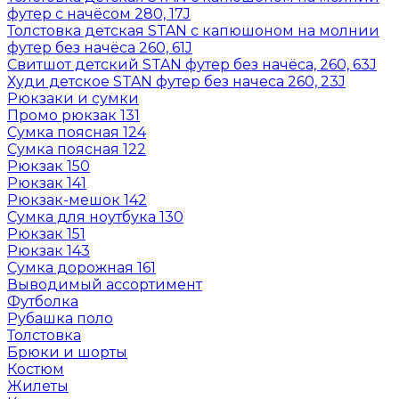
футер с начёсом 280, 17J
Толстовка детская STAN с капюшоном на молнии
футер без начёса 260, 61J
Свитшот детский STAN футер без начёса, 260, 63J
Худи детское STAN футер без начеса 260, 23J
Рюкзаки и сумки
Промо рюкзак 131
Сумка поясная 124
Сумка поясная 122
Рюкзак 150
Рюкзак 141
Рюкзак-мешок 142
Сумка для ноутбука 130
Рюкзак 151
Рюкзак 143
Сумка дорожная 161
Выводимый ассортимент
Футболка
Рубашка поло
Толстовка
Брюки и шорты
Костюм
Жилеты