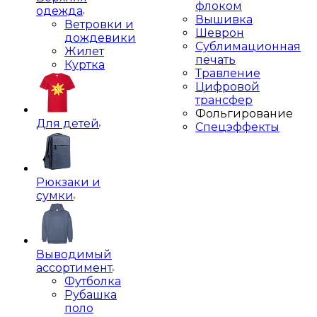
флоком
одежда
Вышивка
Ветровки и
Шеврон
дождевики
Сублимационная
Жилет
печать
Куртка
Травление
Цифровой
трансфер
Фольгирование
Для детей
Спецэффекты
Рюкзаки и
сумки
Выводимый
ассортимент
Футболка
Рубашка
поло