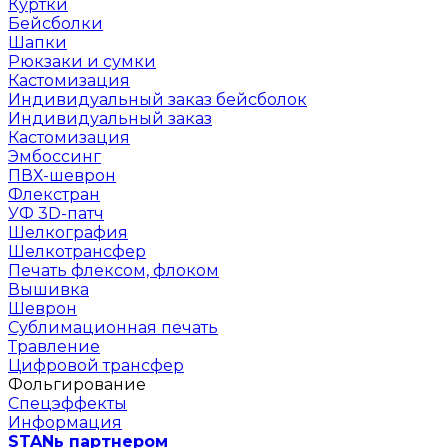
Куртки
Бейсболки
Шапки
Рюкзаки и сумки
Кастомизация
Индивидуальный заказ бейсболок
Индивидуальный заказ
Кастомизация
Эмбоссинг
ПВХ-шеврон
Флекстран
УФ 3D-патч
Шелкография
Шелкотрансфер
Печать флексом, флоком
Вышивка
Шеврон
Сублимационная печать
Травление
Цифровой трансфер
Фольгирование
Спецэффекты
Информация
STANь партнером