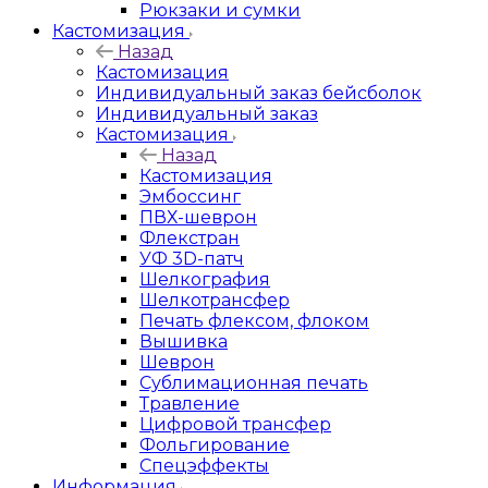
Рюкзаки и сумки
Кастомизация
Назад
Кастомизация
Индивидуальный заказ бейсболок
Индивидуальный заказ
Кастомизация
Назад
Кастомизация
Эмбоссинг
ПВХ-шеврон
Флекстран
УФ 3D-патч
Шелкография
Шелкотрансфер
Печать флексом, флоком
Вышивка
Шеврон
Сублимационная печать
Травление
Цифровой трансфер
Фольгирование
Спецэффекты
Информация