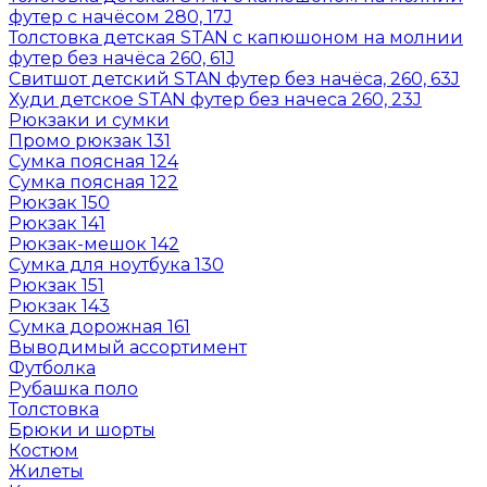
футер с начёсом 280, 17J
Толстовка детская STAN с капюшоном на молнии
футер без начёса 260, 61J
Свитшот детский STAN футер без начёса, 260, 63J
Худи детское STAN футер без начеса 260, 23J
Рюкзаки и сумки
Промо рюкзак 131
Сумка поясная 124
Сумка поясная 122
Рюкзак 150
Рюкзак 141
Рюкзак-мешок 142
Сумка для ноутбука 130
Рюкзак 151
Рюкзак 143
Сумка дорожная 161
Выводимый ассортимент
Футболка
Рубашка поло
Толстовка
Брюки и шорты
Костюм
Жилеты