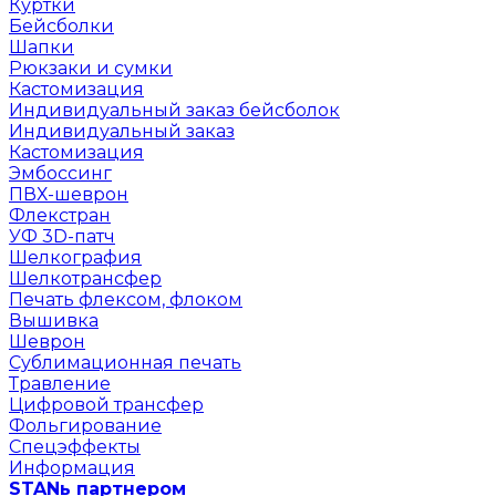
Куртки
Бейсболки
Шапки
Рюкзаки и сумки
Кастомизация
Индивидуальный заказ бейсболок
Индивидуальный заказ
Кастомизация
Эмбоссинг
ПВХ-шеврон
Флекстран
УФ 3D-патч
Шелкография
Шелкотрансфер
Печать флексом, флоком
Вышивка
Шеврон
Сублимационная печать
Травление
Цифровой трансфер
Фольгирование
Спецэффекты
Информация
STANь партнером