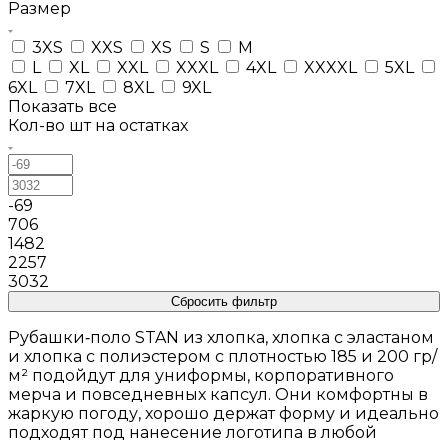
Размер
3XS
XXS
XS
S
M
L
XL
XXL
XXXL
4XL
XXXXL
5XL
6XL
7XL
8XL
9XL
Показать все
Кол-во шт на остатках
-69
706
1482
2257
3032
Сбросить фильтр
Рубашки‑поло STAN из хлопка, хлопка с эластаном
и хлопка с полиэстером с плотностью 185 и 200 гр/
м² подойдут для униформы, корпоративного
мерча и повседневных капсул. Они комфортны в
жаркую погоду, хорошо держат форму и идеально
подходят под нанесение логотипа в любой