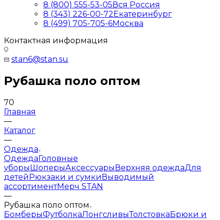
8 (800) 555-53-05
Вся Россия
8 (343) 226-00-72
Екатеринбург
8 (499) 705-705-6
Москва
Контактная информация
stan6@stan.su
Рубашка поло оптом
70
Главная
—
Каталог
—
Одежда
Одежда
Головные
уборы
Шоперы
Аксессуары
Верхняя одежда
Для
детей
Рюкзаки и сумки
Выводимый
ассортимент
Мерч STAN
—
Рубашка поло оптом
Бомберы
Футболка
Лонгсливы
Толстовка
Брюки и