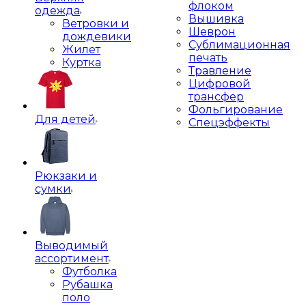
флоком
одежда
Вышивка
Ветровки и
Шеврон
дождевики
Сублимационная
Жилет
печать
Куртка
Травление
Цифровой
трансфер
Фольгирование
Для детей
Спецэффекты
Рюкзаки и
сумки
Выводимый
ассортимент
Футболка
Рубашка
поло