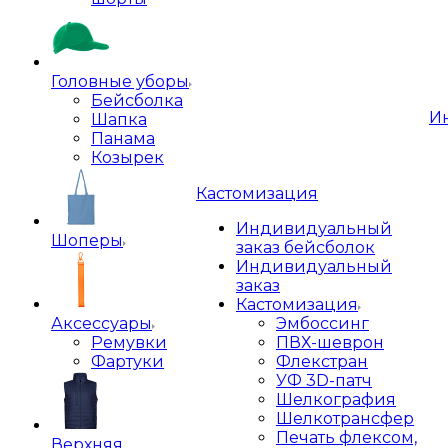
Головные уборы
Бейсболка
И
Шапка
Панама
Козырек
Кастомизация
Индивидуальный
Шоперы
заказ бейсболок
Индивидуальный
заказ
Кастомизация
Аксессуары
Эмбоссинг
Ремувки
ПВХ-шеврон
Фартуки
Флекстран
УФ 3D-патч
Шелкография
Шелкотрансфер
Печать флексом,
Верхняя