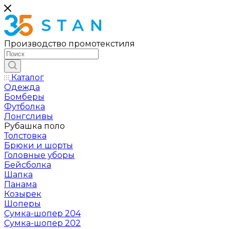
Производство промотекстиля
Каталог
Одежда
Бомберы
Футболка
Лонгсливы
Рубашка поло
Толстовка
Брюки и шорты
Головные уборы
Бейсболка
Шапка
Панама
Козырек
Шоперы
Сумка-шопер 204
Сумка-шопер 202