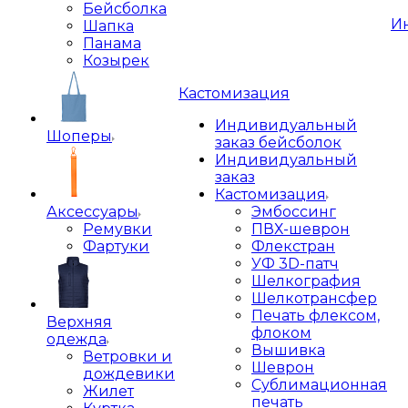
Бейсболка
И
Шапка
Панама
Козырек
Кастомизация
Индивидуальный
Шоперы
заказ бейсболок
Индивидуальный
заказ
Кастомизация
Аксессуары
Эмбоссинг
Ремувки
ПВХ-шеврон
Фартуки
Флекстран
УФ 3D-патч
Шелкография
Шелкотрансфер
Печать флексом,
Верхняя
флоком
одежда
Вышивка
Ветровки и
Шеврон
дождевики
Сублимационная
Жилет
печать