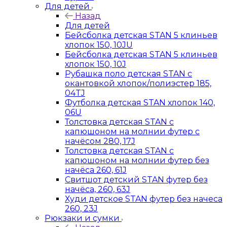
Для детей
Назад
Для детей
Бейсболка детская STAN 5 клиньев
хлопок 150, 10JU
Бейсболка детская STAN 5 клиньев
хлопок 150, 10J
Рубашка поло детская STAN с
окантовкой хлопок/полиэстер 185,
04TJ
Футболка детская STAN хлопок 140,
06U
Толстовка детская STAN с
капюшоном на молнии футер с
начёсом 280, 17J
Толстовка детская STAN с
капюшоном на молнии футер без
начёса 260, 61J
Свитшот детский STAN футер без
начёса, 260, 63J
Худи детское STAN футер без начеса
260, 23J
Рюкзаки и сумки