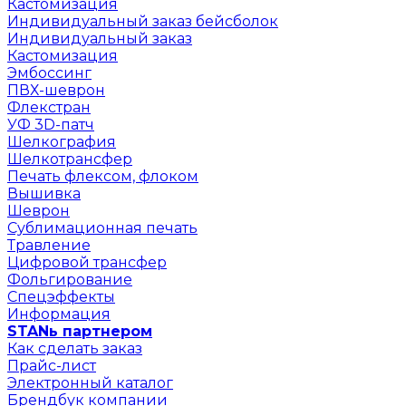
Кастомизация
Индивидуальный заказ бейсболок
Индивидуальный заказ
Кастомизация
Эмбоссинг
ПВХ-шеврон
Флекстран
УФ 3D-патч
Шелкография
Шелкотрансфер
Печать флексом, флоком
Вышивка
Шеврон
Сублимационная печать
Травление
Цифровой трансфер
Фольгирование
Спецэффекты
Информация
STANь партнером
Как сделать заказ
Прайс-лист
Электронный каталог
Брендбук компании