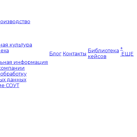
оизводство
ая культура
+
пеха
Библиотека
Блог
Контакты
ЕЩЕ
кейсов
ьная информация
компании
 обработку
ых данных
е СОУТ