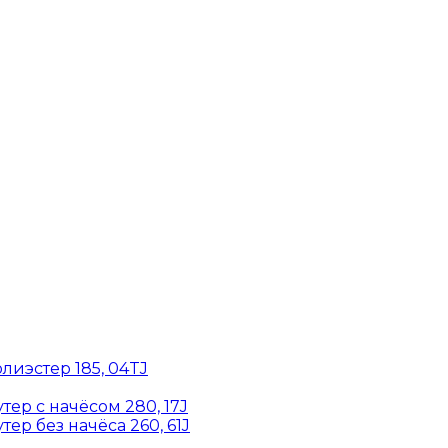
лиэстер 185, 04TJ
ер с начёсом 280, 17J
ер без начёса 260, 61J