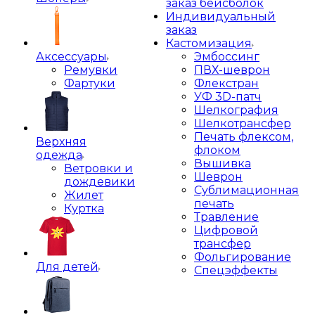
заказ бейсболок
Индивидуальный
заказ
Кастомизация
Аксессуары
Эмбоссинг
Ремувки
ПВХ-шеврон
Фартуки
Флекстран
УФ 3D-патч
Шелкография
Шелкотрансфер
Печать флексом,
Верхняя
флоком
одежда
Вышивка
Ветровки и
Шеврон
дождевики
Сублимационная
Жилет
печать
Куртка
Травление
Цифровой
трансфер
Фольгирование
Для детей
Спецэффекты