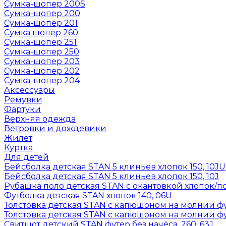
Сумка-шопер 200S
Сумка-шопер 200
Сумка-шопер 201
Сумка шопер 260
Сумка-шопер 251
Сумка-шопер 250
Сумка-шопер 203
Сумка-шопер 202
Сумка-шопер 204
Аксессуары
Ремувки
Фартуки
Верхняя одежда
Ветровки и дождевики
Жилет
Куртка
Для детей
Бейсболка детская STAN 5 клиньев хлопок 150, 10JU
Бейсболка детская STAN 5 клиньев хлопок 150, 10J
Рубашка поло детская STAN с окантовкой хлопок/по
Футболка детская STAN хлопок 140, 06U
Толстовка детская STAN с капюшоном на молнии фут
Толстовка детская STAN с капюшоном на молнии фут
Свитшот детский STAN футер без начёса, 260, 63J