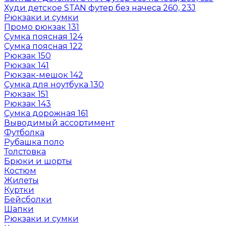
Худи детское STAN футер без начеса 260, 23J
Рюкзаки и сумки
Промо рюкзак 131
Сумка поясная 124
Сумка поясная 122
Рюкзак 150
Рюкзак 141
Рюкзак-мешок 142
Сумка для ноутбука 130
Рюкзак 151
Рюкзак 143
Сумка дорожная 161
Выводимый ассортимент
Футболка
Рубашка поло
Толстовка
Брюки и шорты
Костюм
Жилеты
Куртки
Бейсболки
Шапки
Рюкзаки и сумки