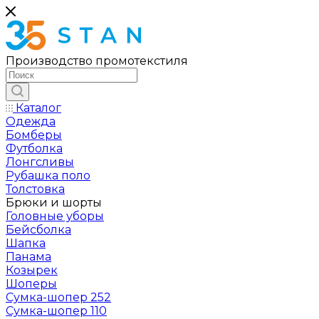
Производство промотекстиля
Каталог
Одежда
Бомберы
Футболка
Лонгсливы
Рубашка поло
Толстовка
Брюки и шорты
Головные уборы
Бейсболка
Шапка
Панама
Козырек
Шоперы
Сумка-шопер 252
Сумка-шопер 110