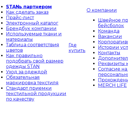
STANь партнером
О компании
Как сделать заказ
Прайс-лист
Швейное пр
Электронный каталог
бейсболок
Брендбук компании
Команда
Используемые ткани и
Вакансии
материалы
Корпоративн
Таблица соответствия
Где
Истории ус
цветов
купить
Контакты
Как правильно
Дополнител
подобрать свой размер
Реквизиты 
одежды STAN
Согласие на
Уход за одеждой
персональн
Обязательная
Прохождени
маркировка текстиля
MERCH LIFE
Стандарт приемки
текстильной продукции
по качеству