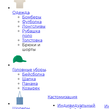
Одежда
Бомберы
Футболка
Лонгсливы
Рубашка
поло
Толстовка
Брюки и
шорты
Головные уборы
Бейсболка
Шапка
Панама
Козырек
Кастомизация
Индивидуальный
И
Шоперы