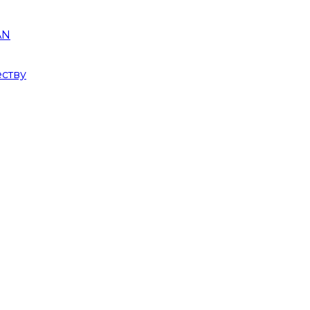
AN
ству