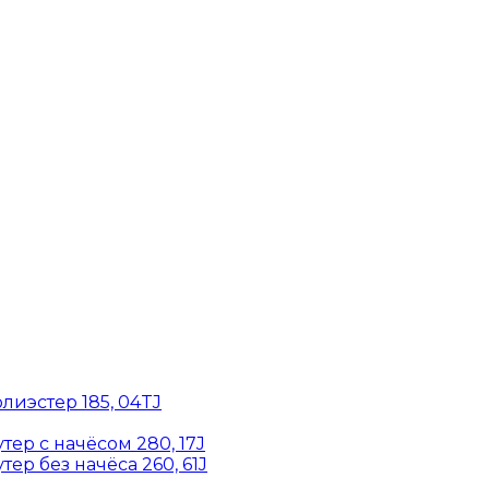
лиэстер 185, 04TJ
ер с начёсом 280, 17J
ер без начёса 260, 61J