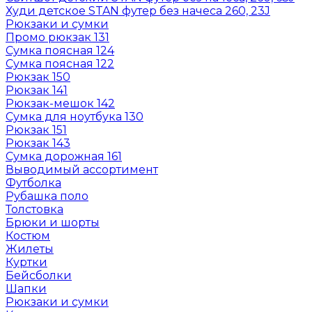
Худи детское STAN футер без начеса 260, 23J
Рюкзаки и сумки
Промо рюкзак 131
Сумка поясная 124
Сумка поясная 122
Рюкзак 150
Рюкзак 141
Рюкзак-мешок 142
Сумка для ноутбука 130
Рюкзак 151
Рюкзак 143
Сумка дорожная 161
Выводимый ассортимент
Футболка
Рубашка поло
Толстовка
Брюки и шорты
Костюм
Жилеты
Куртки
Бейсболки
Шапки
Рюкзаки и сумки