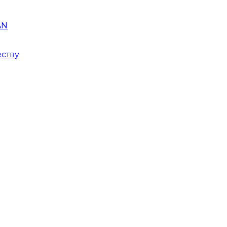
AN
ству