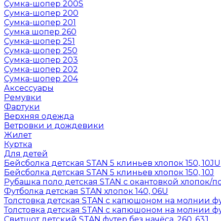
Сумка-шопер 200S
Сумка-шопер 200
Сумка-шопер 201
Сумка шопер 260
Сумка-шопер 251
Сумка-шопер 250
Сумка-шопер 203
Сумка-шопер 202
Сумка-шопер 204
Аксессуары
Ремувки
Фартуки
Верхняя одежда
Ветровки и дождевики
Жилет
Куртка
Для детей
Бейсболка детская STAN 5 клиньев хлопок 150, 10JU
Бейсболка детская STAN 5 клиньев хлопок 150, 10J
Рубашка поло детская STAN с окантовкой хлопок/по
Футболка детская STAN хлопок 140, 06U
Толстовка детская STAN с капюшоном на молнии фут
Толстовка детская STAN с капюшоном на молнии фут
Свитшот детский STAN футер без начёса, 260, 63J