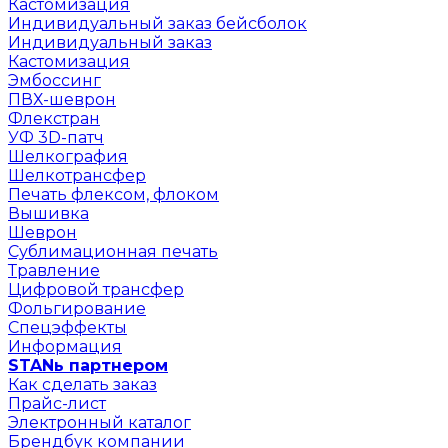
Кастомизация
Индивидуальный заказ бейсболок
Индивидуальный заказ
Кастомизация
Эмбоссинг
ПВХ-шеврон
Флекстран
УФ 3D-патч
Шелкография
Шелкотрансфер
Печать флексом, флоком
Вышивка
Шеврон
Сублимационная печать
Травление
Цифровой трансфер
Фольгирование
Спецэффекты
Информация
STANь партнером
Как сделать заказ
Прайс-лист
Электронный каталог
Брендбук компании