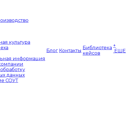
оизводство
ая культура
+
пеха
Библиотека
Блог
Контакты
ЕЩЕ
кейсов
ьная информация
компании
 обработку
ых данных
е СОУТ