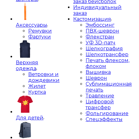
заказ бейсболок
Индивидуальный
заказ
Кастомизация
Аксессуары
Эмбоссинг
Ремувки
ПВХ-шеврон
Фартуки
Флекстран
УФ 3D-патч
Шелкография
Шелкотрансфер
Печать флексом,
Верхняя
флоком
одежда
Вышивка
Ветровки и
Шеврон
дождевики
Сублимационная
Жилет
печать
Куртка
Травление
Цифровой
трансфер
Фольгирование
Для детей
Спецэффекты