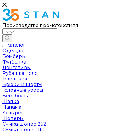
Производство промотекстиля
Каталог
Одежда
Бомберы
Футболка
Лонгсливы
Рубашка поло
Толстовка
Брюки и шорты
Головные уборы
Бейсболка
Шапка
Панама
Козырек
Шоперы
Сумка-шопер 252
Сумка-шопер 110