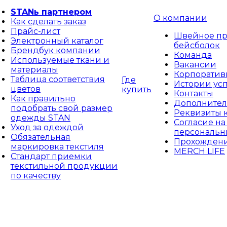
STANь партнером
О компании
Как сделать заказ
Прайс-лист
Швейное пр
Электронный каталог
бейсболок
Брендбук компании
Команда
Используемые ткани и
Вакансии
материалы
Корпоративн
Таблица соответствия
Где
Истории ус
цветов
купить
Контакты
Как правильно
Дополнител
подобрать свой размер
Реквизиты 
одежды STAN
Согласие на
Уход за одеждой
персональн
Обязательная
Прохождени
маркировка текстиля
MERCH LIFE
Стандарт приемки
текстильной продукции
по качеству