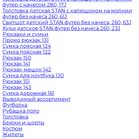
футер с начёсом 280, 17J
Толстовка детская STAN с капюшоном на молнии
футер без начёса 260, 61J
Свитшот детский STAN футер без начёса, 260, 63J
Худи детское STAN футер без начеса 260, 23J
Рюкзаки и сумки
Промо рюкзак 131
Сумка поясная 124
Сумка поясная 122
Рюкзак 150
Рюкзак 141
Рюкзак-мешок 142
Сумка для ноутбука 130
Рюкзак 151
Рюкзак 143
Сумка дорожная 161
Выводимый ассортимент
Футболка
Рубашка поло
Толстовка
Брюки и шорты
Костюм
Жилеты