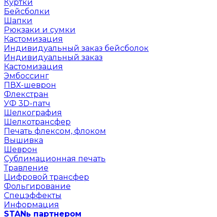
Куртки
Бейсболки
Шапки
Рюкзаки и сумки
Кастомизация
Индивидуальный заказ бейсболок
Индивидуальный заказ
Кастомизация
Эмбоссинг
ПВХ-шеврон
Флекстран
УФ 3D-патч
Шелкография
Шелкотрансфер
Печать флексом, флоком
Вышивка
Шеврон
Сублимационная печать
Травление
Цифровой трансфер
Фольгирование
Спецэффекты
Информация
STANь партнером