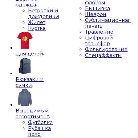
флоком
одежда
Вышивка
Ветровки и
Шеврон
дождевики
Сублимационная
Жилет
печать
Куртка
Травление
Цифровой
трансфер
Фольгирование
Для детей
Спецэффекты
Рюкзаки и
сумки
Выводимый
ассортимент
Футболка
Рубашка
поло