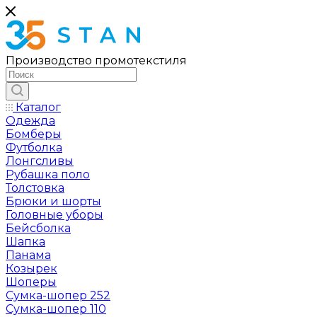
Производство промотекстиля
Каталог
Одежда
Бомберы
Футболка
Лонгсливы
Рубашка поло
Толстовка
Брюки и шорты
Головные уборы
Бейсболка
Шапка
Панама
Козырек
Шоперы
Сумка-шопер 252
Сумка-шопер 110