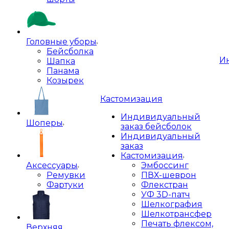
Головные уборы
Бейсболка
И
Шапка
Панама
Козырек
Кастомизация
Индивидуальный
Шоперы
заказ бейсболок
Индивидуальный
заказ
Кастомизация
Аксессуары
Эмбоссинг
Ремувки
ПВХ-шеврон
Фартуки
Флекстран
УФ 3D-патч
Шелкография
Шелкотрансфер
Печать флексом,
Верхняя