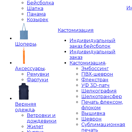
Бейсболка
И
Шапка
Панама
Козырек
Кастомизация
Индивидуальный
Шоперы
заказ бейсболок
Индивидуальный
заказ
Кастомизация
Аксессуары
Эмбоссинг
Ремувки
ПВХ-шеврон
Фартуки
Флекстран
УФ 3D-патч
Шелкография
Шелкотрансфер
Печать флексом,
Верхняя
флоком
одежда
Вышивка
Ветровки и
Шеврон
дождевики
Сублимационная
Жилет
печать