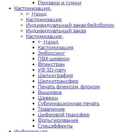
Рюкзаки и сумки
Кастомизация
Назад
Кастомизация
Индивидуальный заказ бейсболок
Индивидуальный заказ
Кастомизация
Назад
Кастомизация
Эмбоссинг
ПВХ-шеврон
Флекстран
УФ 3D-патч
Шелкография
Шелкотрансфер
Печать флексом, флоком
Вышивка
Шеврон
Сублимационная печать
Травление
Цифровой трансфер
Фольгирование
Спецэффекты
Информация