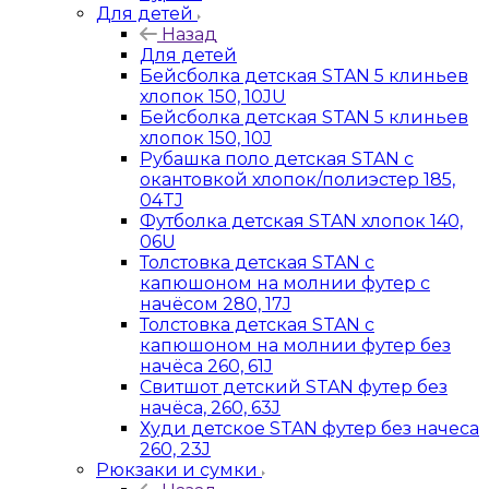
Для детей
Назад
Для детей
Бейсболка детская STAN 5 клиньев
хлопок 150, 10JU
Бейсболка детская STAN 5 клиньев
хлопок 150, 10J
Рубашка поло детская STAN с
окантовкой хлопок/полиэстер 185,
04TJ
Футболка детская STAN хлопок 140,
06U
Толстовка детская STAN с
капюшоном на молнии футер с
начёсом 280, 17J
Толстовка детская STAN с
капюшоном на молнии футер без
начёса 260, 61J
Свитшот детский STAN футер без
начёса, 260, 63J
Худи детское STAN футер без начеса
260, 23J
Рюкзаки и сумки