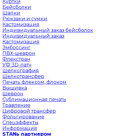
Куртки
Бейсболки
Шапки
Рюкзаки и сумки
Кастомизация
Индивидуальный заказ бейсболок
Индивидуальный заказ
Кастомизация
Эмбоссинг
ПВХ-шеврон
Флекстран
УФ 3D-патч
Шелкография
Шелкотрансфер
Печать флексом, флоком
Вышивка
Шеврон
Сублимационная печать
Травление
Цифровой трансфер
Фольгирование
Спецэффекты
Информация
STANь партнером