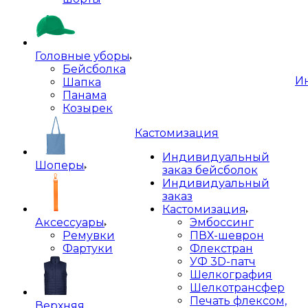
Головные уборы
Бейсболка
И
Шапка
Панама
Козырек
Кастомизация
Индивидуальный
Шоперы
заказ бейсболок
Индивидуальный
заказ
Кастомизация
Аксессуары
Эмбоссинг
Ремувки
ПВХ-шеврон
Фартуки
Флекстран
УФ 3D-патч
Шелкография
Шелкотрансфер
Печать флексом,
Верхняя