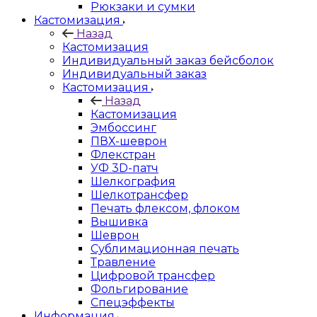
Рюкзаки и сумки
Кастомизация
Назад
Кастомизация
Индивидуальный заказ бейсболок
Индивидуальный заказ
Кастомизация
Назад
Кастомизация
Эмбоссинг
ПВХ-шеврон
Флекстран
УФ 3D-патч
Шелкография
Шелкотрансфер
Печать флексом, флоком
Вышивка
Шеврон
Сублимационная печать
Травление
Цифровой трансфер
Фольгирование
Спецэффекты
Информация