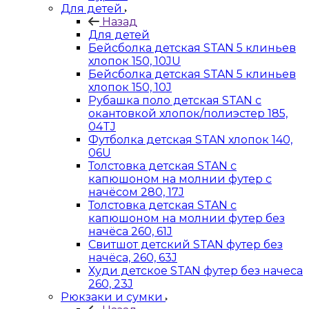
Для детей
Назад
Для детей
Бейсболка детская STAN 5 клиньев
хлопок 150, 10JU
Бейсболка детская STAN 5 клиньев
хлопок 150, 10J
Рубашка поло детская STAN с
окантовкой хлопок/полиэстер 185,
04TJ
Футболка детская STAN хлопок 140,
06U
Толстовка детская STAN с
капюшоном на молнии футер с
начёсом 280, 17J
Толстовка детская STAN с
капюшоном на молнии футер без
начёса 260, 61J
Свитшот детский STAN футер без
начёса, 260, 63J
Худи детское STAN футер без начеса
260, 23J
Рюкзаки и сумки