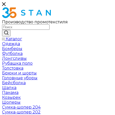
Производство промотекстиля
Каталог
Одежда
Бомберы
Футболка
Лонгсливы
Рубашка поло
Толстовка
Брюки и шорты
Головные уборы
Бейсболка
Шапка
Панама
Козырек
Шоперы
Сумка-шопер 204
Сумка-шопер 202