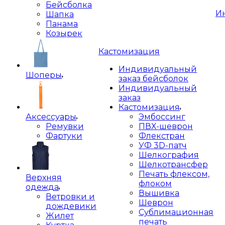
Бейсболка
И
Шапка
Панама
Козырек
Кастомизация
Индивидуальный
Шоперы
заказ бейсболок
Индивидуальный
заказ
Кастомизация
Аксессуары
Эмбоссинг
Ремувки
ПВХ-шеврон
Фартуки
Флекстран
УФ 3D-патч
Шелкография
Шелкотрансфер
Печать флексом,
Верхняя
флоком
одежда
Вышивка
Ветровки и
Шеврон
дождевики
Сублимационная
Жилет
печать