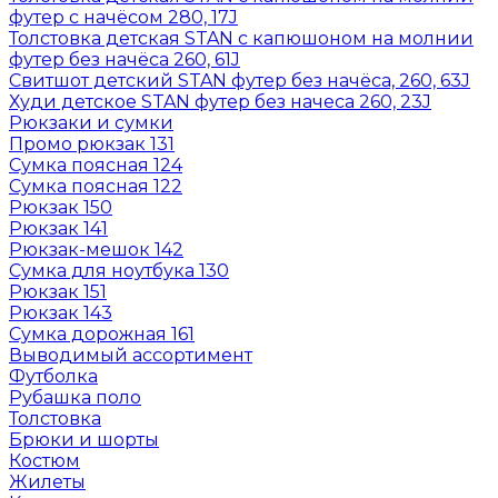
футер с начёсом 280, 17J
Толстовка детская STAN с капюшоном на молнии
футер без начёса 260, 61J
Свитшот детский STAN футер без начёса, 260, 63J
Худи детское STAN футер без начеса 260, 23J
Рюкзаки и сумки
Промо рюкзак 131
Сумка поясная 124
Сумка поясная 122
Рюкзак 150
Рюкзак 141
Рюкзак-мешок 142
Сумка для ноутбука 130
Рюкзак 151
Рюкзак 143
Сумка дорожная 161
Выводимый ассортимент
Футболка
Рубашка поло
Толстовка
Брюки и шорты
Костюм
Жилеты