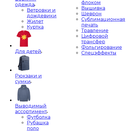
флоком
одежда
Вышивка
Ветровки и
Шеврон
дождевики
Сублимационная
Жилет
печать
Куртка
Травление
Цифровой
трансфер
Фольгирование
Для детей
Спецэффекты
Рюкзаки и
сумки
Выводимый
ассортимент
Футболка
Рубашка
поло