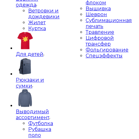
флоком
одежда
Вышивка
Ветровки и
Шеврон
дождевики
Сублимационная
Жилет
печать
Куртка
Травление
Цифровой
трансфер
Фольгирование
Для детей
Спецэффекты
Рюкзаки и
сумки
Выводимый
ассортимент
Футболка
Рубашка
поло