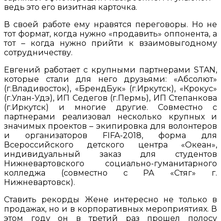
ведь это его визитная карточка.
В своей работе ему нравятся переговоры. Но не
тот формат, когда нужно «продавить» оппонента, а
тот – когда нужно прийти к взаимовыгодному
сотрудничеству.
Евгений работает с крупными партнерами STAN,
которые стали для него друзьями: «Абсолют»
(г.Владивосток), «БрендБук» (г.Иркутск), «Крокус»
(г.Улан-Удэ), ИП Седегов (г.Пермь), ИП Степанкова
(г.Иркутск) и многие другие. Совместно с
партнерами реализовал несколько крупных и
значимых проектов – экипировка для волонтеров
и организаторов FIFA-2018, форма для
Всероссийского детского центра «Океан»,
индивидуальный заказ для студентов
Нижневартовского социально-гуманитарного
колледжа (совместно с РА «Стяг» г.
Нижневартовск).
Ставить рекорды Жене интересно не только в
продажах, но и в корпоративных мероприятиях. В
этом году он в третий раз​ прошел полосу