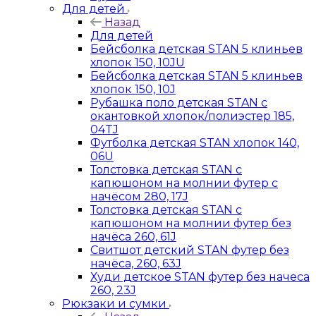
Для детей
Назад
Для детей
Бейсболка детская STAN 5 клиньев
хлопок 150, 10JU
Бейсболка детская STAN 5 клиньев
хлопок 150, 10J
Рубашка поло детская STAN с
окантовкой хлопок/полиэстер 185,
04TJ
Футболка детская STAN хлопок 140,
06U
Толстовка детская STAN с
капюшоном на молнии футер с
начёсом 280, 17J
Толстовка детская STAN с
капюшоном на молнии футер без
начёса 260, 61J
Свитшот детский STAN футер без
начёса, 260, 63J
Худи детское STAN футер без начеса
260, 23J
Рюкзаки и сумки