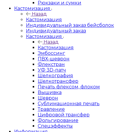
Рюкзаки и сумки
Кастомизация
Назад
Кастомизация
Индивидуальный заказ бейсболок
Индивидуальный заказ
Кастомизация
Назад
Кастомизация
Эмбоссинг
ПВХ-шеврон
Флекстран
УФ 3D-патч
Шелкография
Шелкотрансфер
Печать флексом, флоком
Вышивка
Шеврон
Сублимационная печать
Травление
Цифровой трансфер
Фольгирование
Спецэффекты
Информация