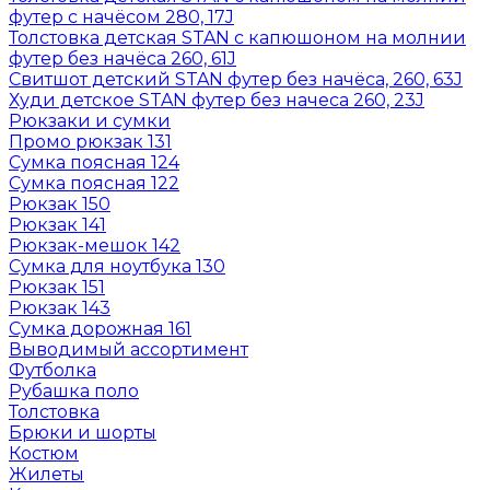
футер с начёсом 280, 17J
Толстовка детская STAN с капюшоном на молнии
футер без начёса 260, 61J
Свитшот детский STAN футер без начёса, 260, 63J
Худи детское STAN футер без начеса 260, 23J
Рюкзаки и сумки
Промо рюкзак 131
Сумка поясная 124
Сумка поясная 122
Рюкзак 150
Рюкзак 141
Рюкзак-мешок 142
Сумка для ноутбука 130
Рюкзак 151
Рюкзак 143
Сумка дорожная 161
Выводимый ассортимент
Футболка
Рубашка поло
Толстовка
Брюки и шорты
Костюм
Жилеты