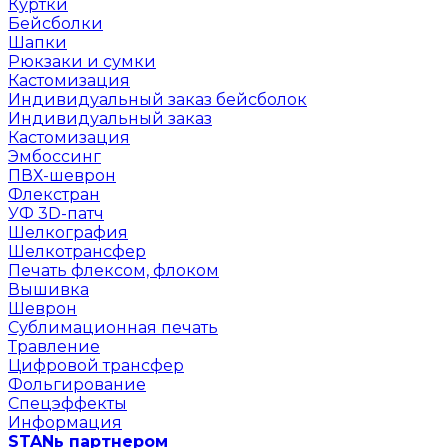
Куртки
Бейсболки
Шапки
Рюкзаки и сумки
Кастомизация
Индивидуальный заказ бейсболок
Индивидуальный заказ
Кастомизация
Эмбоссинг
ПВХ-шеврон
Флекстран
УФ 3D-патч
Шелкография
Шелкотрансфер
Печать флексом, флоком
Вышивка
Шеврон
Сублимационная печать
Травление
Цифровой трансфер
Фольгирование
Спецэффекты
Информация
STANь партнером