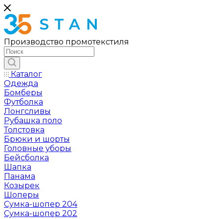
Производство промотекстиля
Каталог
Одежда
Бомберы
Футболка
Лонгсливы
Рубашка поло
Толстовка
Брюки и шорты
Головные уборы
Бейсболка
Шапка
Панама
Козырек
Шоперы
Сумка-шопер 204
Сумка-шопер 202