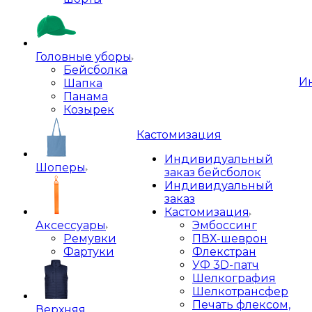
Головные уборы
Бейсболка
И
Шапка
Панама
Козырек
Кастомизация
Индивидуальный
Шоперы
заказ бейсболок
Индивидуальный
заказ
Кастомизация
Аксессуары
Эмбоссинг
Ремувки
ПВХ-шеврон
Фартуки
Флекстран
УФ 3D-патч
Шелкография
Шелкотрансфер
Печать флексом,
Верхняя