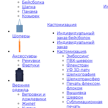
Бейсболка
И
Шапка
Панама
Козырек
Кастомизация
Индивидуальный
Шоперы
заказ бейсболок
Индивидуальный
заказ
Кастомизация
Аксессуары
Эмбоссинг
Ремувки
ПВХ-шеврон
Фартуки
Флекстран
УФ 3D-патч
Шелкография
Шелкотрансфер
Печать флексом,
Верхняя
флоком
одежда
Вышивка
Ветровки и
Шеврон
дождевики
Сублимационная
Жилет
печать