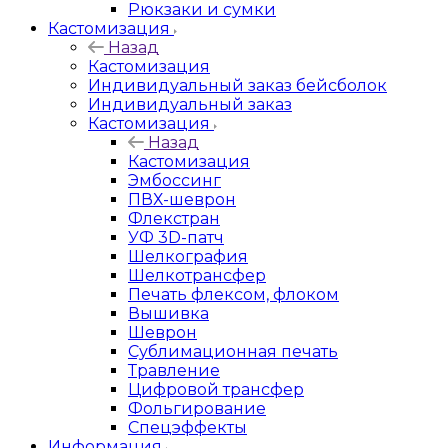
Рюкзаки и сумки
Кастомизация
Назад
Кастомизация
Индивидуальный заказ бейсболок
Индивидуальный заказ
Кастомизация
Назад
Кастомизация
Эмбоссинг
ПВХ-шеврон
Флекстран
УФ 3D-патч
Шелкография
Шелкотрансфер
Печать флексом, флоком
Вышивка
Шеврон
Сублимационная печать
Травление
Цифровой трансфер
Фольгирование
Спецэффекты
Информация