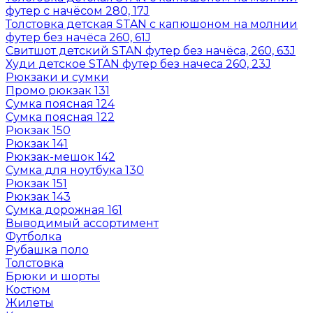
футер с начёсом 280, 17J
Толстовка детская STAN с капюшоном на молнии
футер без начёса 260, 61J
Свитшот детский STAN футер без начёса, 260, 63J
Худи детское STAN футер без начеса 260, 23J
Рюкзаки и сумки
Промо рюкзак 131
Сумка поясная 124
Сумка поясная 122
Рюкзак 150
Рюкзак 141
Рюкзак-мешок 142
Сумка для ноутбука 130
Рюкзак 151
Рюкзак 143
Сумка дорожная 161
Выводимый ассортимент
Футболка
Рубашка поло
Толстовка
Брюки и шорты
Костюм
Жилеты