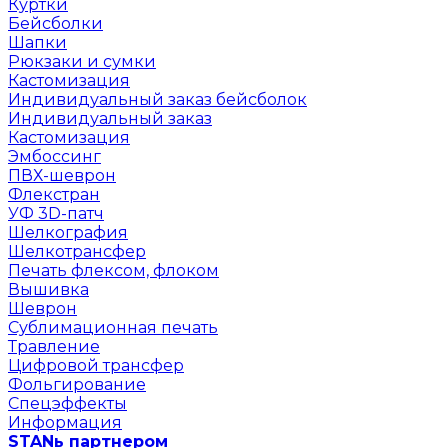
Куртки
Бейсболки
Шапки
Рюкзаки и сумки
Кастомизация
Индивидуальный заказ бейсболок
Индивидуальный заказ
Кастомизация
Эмбоссинг
ПВХ-шеврон
Флекстран
УФ 3D-патч
Шелкография
Шелкотрансфер
Печать флексом, флоком
Вышивка
Шеврон
Сублимационная печать
Травление
Цифровой трансфер
Фольгирование
Спецэффекты
Информация
STANь партнером