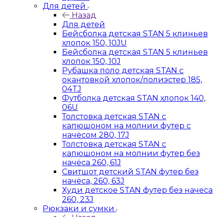
Для детей
Назад
Для детей
Бейсболка детская STAN 5 клиньев
хлопок 150, 10JU
Бейсболка детская STAN 5 клиньев
хлопок 150, 10J
Рубашка поло детская STAN с
окантовкой хлопок/полиэстер 185,
04TJ
Футболка детская STAN хлопок 140,
06U
Толстовка детская STAN с
капюшоном на молнии футер с
начёсом 280, 17J
Толстовка детская STAN с
капюшоном на молнии футер без
начёса 260, 61J
Свитшот детский STAN футер без
начёса, 260, 63J
Худи детское STAN футер без начеса
260, 23J
Рюкзаки и сумки