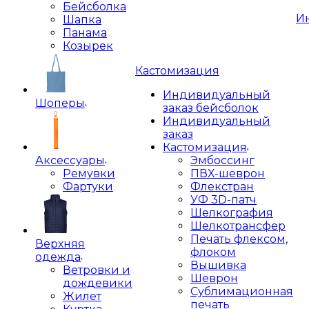
Бейсболка
И
Шапка
Панама
Козырек
Кастомизация
Индивидуальный
Шоперы
заказ бейсболок
Индивидуальный
заказ
Кастомизация
Аксессуары
Эмбоссинг
Ремувки
ПВХ-шеврон
Фартуки
Флекстран
УФ 3D-патч
Шелкография
Шелкотрансфер
Печать флексом,
Верхняя
флоком
одежда
Вышивка
Ветровки и
Шеврон
дождевики
Сублимационная
Жилет
печать