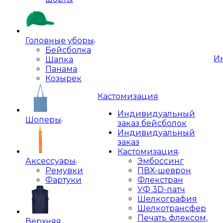
Головные уборы
Бейсболка
И
Шапка
Панама
Козырек
Кастомизация
Индивидуальный
Шоперы
заказ бейсболок
Индивидуальный
заказ
Кастомизация
Аксессуары
Эмбоссинг
Ремувки
ПВХ-шеврон
Фартуки
Флекстран
УФ 3D-патч
Шелкография
Шелкотрансфер
Печать флексом,
Верхняя