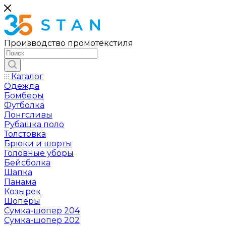
Производство промотекстиля
Каталог
Одежда
Бомберы
Футболка
Лонгсливы
Рубашка поло
Толстовка
Брюки и шорты
Головные уборы
Бейсболка
Шапка
Панама
Козырек
Шоперы
Сумка-шопер 204
Сумка-шопер 202