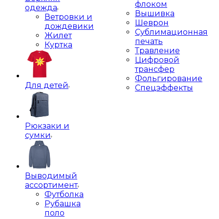
флоком
одежда
Вышивка
Ветровки и
Шеврон
дождевики
Сублимационная
Жилет
печать
Куртка
Травление
Цифровой
трансфер
Фольгирование
Для детей
Спецэффекты
Рюкзаки и
сумки
Выводимый
ассортимент
Футболка
Рубашка
поло