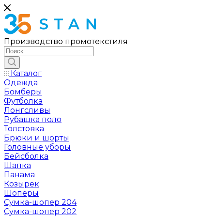
Производство промотекстиля
Каталог
Одежда
Бомберы
Футболка
Лонгсливы
Рубашка поло
Толстовка
Брюки и шорты
Головные уборы
Бейсболка
Шапка
Панама
Козырек
Шоперы
Сумка-шопер 204
Сумка-шопер 202