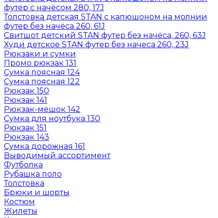
футер с начёсом 280, 17J
Толстовка детская STAN с капюшоном на молнии
футер без начёса 260, 61J
Свитшот детский STAN футер без начёса, 260, 63J
Худи детское STAN футер без начеса 260, 23J
Рюкзаки и сумки
Промо рюкзак 131
Сумка поясная 124
Сумка поясная 122
Рюкзак 150
Рюкзак 141
Рюкзак-мешок 142
Сумка для ноутбука 130
Рюкзак 151
Рюкзак 143
Сумка дорожная 161
Выводимый ассортимент
Футболка
Рубашка поло
Толстовка
Брюки и шорты
Костюм
Жилеты