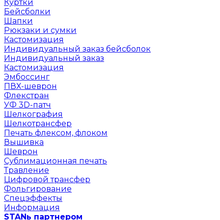
Куртки
Бейсболки
Шапки
Рюкзаки и сумки
Кастомизация
Индивидуальный заказ бейсболок
Индивидуальный заказ
Кастомизация
Эмбоссинг
ПВХ-шеврон
Флекстран
УФ 3D-патч
Шелкография
Шелкотрансфер
Печать флексом, флоком
Вышивка
Шеврон
Сублимационная печать
Травление
Цифровой трансфер
Фольгирование
Спецэффекты
Информация
STANь партнером