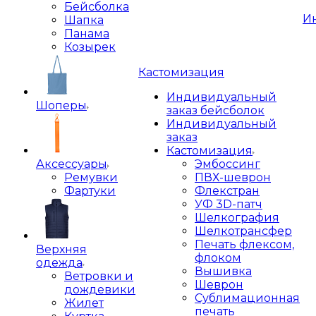
Бейсболка
И
Шапка
Панама
Козырек
Кастомизация
Индивидуальный
Шоперы
заказ бейсболок
Индивидуальный
заказ
Кастомизация
Аксессуары
Эмбоссинг
Ремувки
ПВХ-шеврон
Фартуки
Флекстран
УФ 3D-патч
Шелкография
Шелкотрансфер
Печать флексом,
Верхняя
флоком
одежда
Вышивка
Ветровки и
Шеврон
дождевики
Сублимационная
Жилет
печать