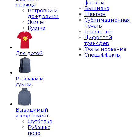
флоком
одежда
Вышивка
Ветровки и
Шеврон
дождевики
Сублимационная
Жилет
печать
Куртка
Травление
Цифровой
трансфер
Фольгирование
Для детей
Спецэффекты
Рюкзаки и
сумки
Выводимый
ассортимент
Футболка
Рубашка
поло