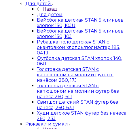
Для детей
Назад
Для детей
Бейсболка детская STAN 5 клиньев
хлопок 150, 10JU
Бейсболка детская STAN 5 клиньев
хлопок 150, 10J
Рубашка поло детская STAN с
окантовкой хлопок/полиэстер 185,
04TJ
Футболка детская STAN хлопок 140,
06U
Толстовка детская STAN с
капюшоном на молнии футер с
начёсом 280, 17J
Толстовка детская STAN с
капюшоном на молнии футер без
начёса 260, 61J
Свитшот детский STAN футер без
начёса, 260, 63J
Худи детское STAN футер без начеса
260, 23J
Рюкзаки и сумки