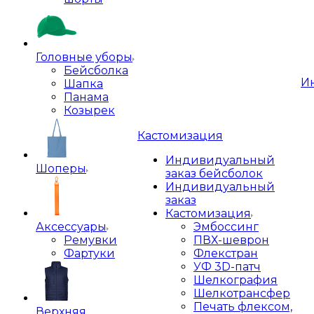
Головные уборы
Бейсболка
И
Шапка
Панама
Козырек
Кастомизация
Индивидуальный
Шоперы
заказ бейсболок
Индивидуальный
заказ
Кастомизация
Аксессуары
Эмбоссинг
Ремувки
ПВХ-шеврон
Фартуки
Флекстран
УФ 3D-патч
Шелкография
Шелкотрансфер
Печать флексом,
Верхняя