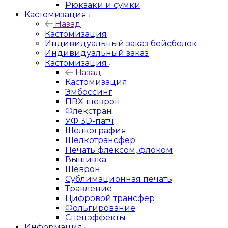
Рюкзаки и сумки
Кастомизация
Назад
Кастомизация
Индивидуальный заказ бейсболок
Индивидуальный заказ
Кастомизация
Назад
Кастомизация
Эмбоссинг
ПВХ-шеврон
Флекстран
УФ 3D-патч
Шелкография
Шелкотрансфер
Печать флексом, флоком
Вышивка
Шеврон
Сублимационная печать
Травление
Цифровой трансфер
Фольгирование
Спецэффекты
Информация