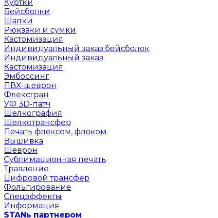
Куртки
Бейсболки
Шапки
Рюкзаки и сумки
Кастомизация
Индивидуальный заказ бейсболок
Индивидуальный заказ
Кастомизация
Эмбоссинг
ПВХ-шеврон
Флекстран
УФ 3D-патч
Шелкография
Шелкотрансфер
Печать флексом, флоком
Вышивка
Шеврон
Сублимационная печать
Травление
Цифровой трансфер
Фольгирование
Спецэффекты
Информация
STANь партнером