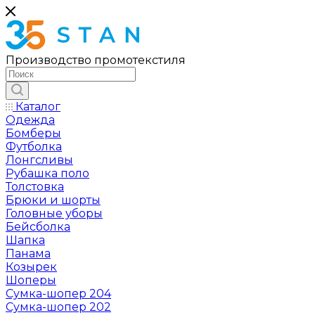
Производство промотекстиля
Каталог
Одежда
Бомберы
Футболка
Лонгсливы
Рубашка поло
Толстовка
Брюки и шорты
Головные уборы
Бейсболка
Шапка
Панама
Козырек
Шоперы
Сумка-шопер 204
Сумка-шопер 202