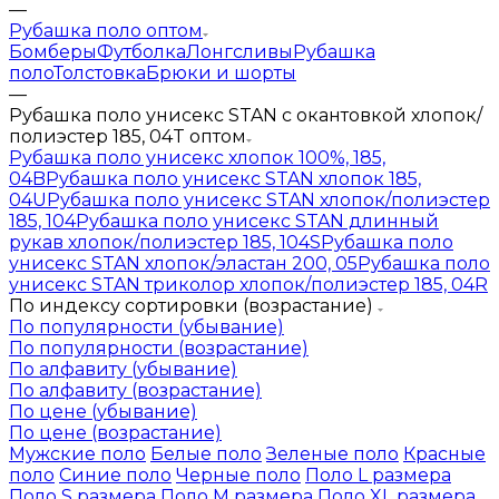
—
Рубашка поло оптом
Бомберы
Футболка
Лонгсливы
Рубашка
поло
Толстовка
Брюки и шорты
—
Рубашка поло унисекс STAN с окантовкой хлопок/
полиэстер 185, 04T оптом
Рубашка поло унисекс хлопок 100%, 185,
04B
Рубашка поло унисекс STAN хлопок 185,
04U
Рубашка поло унисекс STAN хлопок/полиэстер
185, 104
Рубашка поло унисекс STAN длинный
рукав хлопок/полиэстер 185, 104S
Рубашка поло
унисекс STAN хлопок/эластан 200, 05
Рубашка поло
унисекс STAN триколор хлопок/полиэстер 185, 04R
По индексу сортировки (возрастание)
По популярности (убывание)
По популярности (возрастание)
По алфавиту (убывание)
По алфавиту (возрастание)
По цене (убывание)
По цене (возрастание)
Мужские поло
Белые поло
Зеленые поло
Красные
поло
Синие поло
Черные поло
Поло L размера
Поло S размера
Поло M размера
Поло XL размера