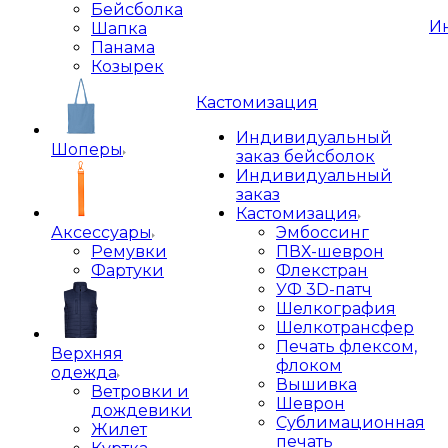
Бейсболка
И
Шапка
Панама
Козырек
Кастомизация
Индивидуальный
Шоперы
заказ бейсболок
Индивидуальный
заказ
Кастомизация
Аксессуары
Эмбоссинг
Ремувки
ПВХ-шеврон
Фартуки
Флекстран
УФ 3D-патч
Шелкография
Шелкотрансфер
Печать флексом,
Верхняя
флоком
одежда
Вышивка
Ветровки и
Шеврон
дождевики
Сублимационная
Жилет
печать