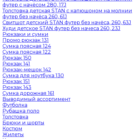
футер с начёсом 280, 17J
Толстовка детская STAN с капюшоном на молнии
футер без начёса 260, 61J
Свитшот детский STAN футер без начёса, 260, 63J
Худи детское STAN футер без начеса 260, 23J
Рюкзаки и сумки
Промо рюкзак 131
Сумка поясная 124
Сумка поясная 122
Рюкзак 150
Рюкзак 141
Рюкзак-мешок 142
Сумка для ноутбука 130
Рюкзак 151
Рюкзак 143
Сумка дорожная 161
Выводимый ассортимент
Футболка
Рубашка поло
Толстовка
Брюки и шорты
Костюм
Жилеты