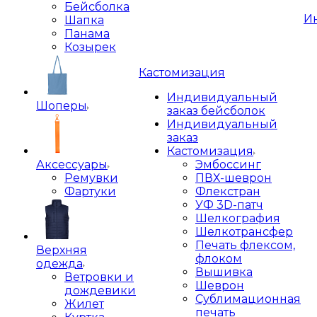
Бейсболка
И
Шапка
Панама
Козырек
Кастомизация
Индивидуальный
Шоперы
заказ бейсболок
Индивидуальный
заказ
Кастомизация
Аксессуары
Эмбоссинг
Ремувки
ПВХ-шеврон
Фартуки
Флекстран
УФ 3D-патч
Шелкография
Шелкотрансфер
Печать флексом,
Верхняя
флоком
одежда
Вышивка
Ветровки и
Шеврон
дождевики
Сублимационная
Жилет
печать