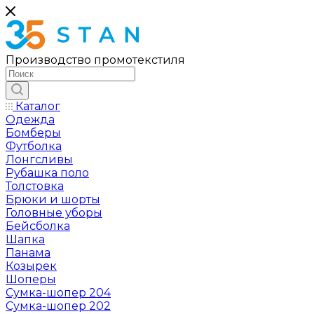
Производство промотекстиля
Каталог
Одежда
Бомберы
Футболка
Лонгсливы
Рубашка поло
Толстовка
Брюки и шорты
Головные уборы
Бейсболка
Шапка
Панама
Козырек
Шоперы
Сумка-шопер 204
Сумка-шопер 202