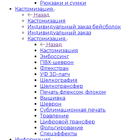
Рюкзаки и сумки
Кастомизация
Назад
Кастомизация
Индивидуальный заказ бейсболок
Индивидуальный заказ
Кастомизация
Назад
Кастомизация
Эмбоссинг
ПВХ-шеврон
Флекстран
УФ 3D-патч
Шелкография
Шелкотрансфер
Печать флексом, флоком
Вышивка
Шеврон
Сублимационная печать
Травление
Цифровой трансфер
Фольгирование
Спецэффекты
Информация