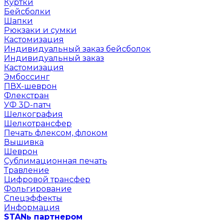
Куртки
Бейсболки
Шапки
Рюкзаки и сумки
Кастомизация
Индивидуальный заказ бейсболок
Индивидуальный заказ
Кастомизация
Эмбоссинг
ПВХ-шеврон
Флекстран
УФ 3D-патч
Шелкография
Шелкотрансфер
Печать флексом, флоком
Вышивка
Шеврон
Сублимационная печать
Травление
Цифровой трансфер
Фольгирование
Спецэффекты
Информация
STANь партнером