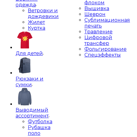
флоком
одежда
Вышивка
Ветровки и
Шеврон
дождевики
Сублимационная
Жилет
печать
Куртка
Травление
Цифровой
трансфер
Фольгирование
Для детей
Спецэффекты
Рюкзаки и
сумки
Выводимый
ассортимент
Футболка
Рубашка
поло