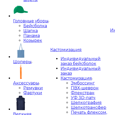
Головные уборы
Бейсболка
И
Шапка
Панама
Козырек
Кастомизация
Индивидуальный
Шоперы
заказ бейсболок
Индивидуальный
заказ
Кастомизация
Аксессуары
Эмбоссинг
Ремувки
ПВХ-шеврон
Фартуки
Флекстран
УФ 3D-патч
Шелкография
Шелкотрансфер
Печать флексом,
Верхняя