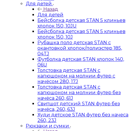
Для детей
Назад
Для детей
Бейсболка детская STAN 5 клиньев
хлопок 150, 10JU
Бейсболка детская STAN 5 клиньев
хлопок 150, 10J
Рубашка поло детская STAN с
окантовкой хлопок/полиэстер 185,
04TJ
Футболка детская STAN хлопок 140,
06U
Толстовка детская STAN с
капюшоном на молнии футер с
начёсом 280, 17J
Толстовка детская STAN с
капюшоном на молнии футер без
начёса 260, 61J
Свитшот детский STAN футер без
начёса, 260, 63J
Худи детское STAN футер без начеса
260, 23J
Рюкзаки и сумки