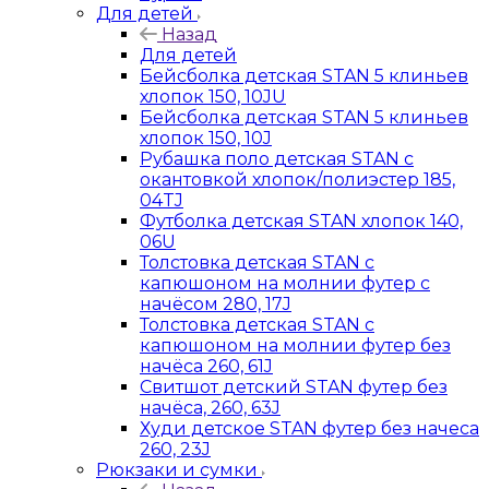
Для детей
Назад
Для детей
Бейсболка детская STAN 5 клиньев
хлопок 150, 10JU
Бейсболка детская STAN 5 клиньев
хлопок 150, 10J
Рубашка поло детская STAN с
окантовкой хлопок/полиэстер 185,
04TJ
Футболка детская STAN хлопок 140,
06U
Толстовка детская STAN с
капюшоном на молнии футер с
начёсом 280, 17J
Толстовка детская STAN с
капюшоном на молнии футер без
начёса 260, 61J
Свитшот детский STAN футер без
начёса, 260, 63J
Худи детское STAN футер без начеса
260, 23J
Рюкзаки и сумки