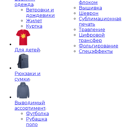
флоком
одежда
Вышивка
Ветровки и
Шеврон
дождевики
Сублимационная
Жилет
печать
Куртка
Травление
Цифровой
трансфер
Фольгирование
Для детей
Спецэффекты
Рюкзаки и
сумки
Выводимый
ассортимент
Футболка
Рубашка
поло