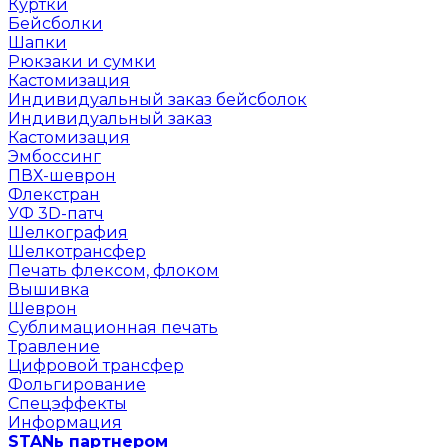
Куртки
Бейсболки
Шапки
Рюкзаки и сумки
Кастомизация
Индивидуальный заказ бейсболок
Индивидуальный заказ
Кастомизация
Эмбоссинг
ПВХ-шеврон
Флекстран
УФ 3D-патч
Шелкография
Шелкотрансфер
Печать флексом, флоком
Вышивка
Шеврон
Сублимационная печать
Травление
Цифровой трансфер
Фольгирование
Спецэффекты
Информация
STANь партнером