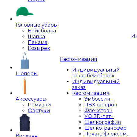
Головные уборы
Бейсболка
И
Шапка
Панама
Козырек
Кастомизация
Индивидуальный
Шоперы
заказ бейсболок
Индивидуальный
заказ
Кастомизация
Аксессуары
Эмбоссинг
Ремувки
ПВХ-шеврон
Фартуки
Флекстран
УФ 3D-патч
Шелкография
Шелкотрансфер
Печать флексом,
Верхняя