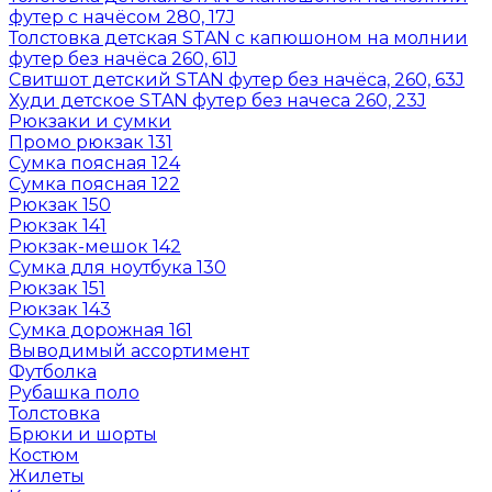
футер с начёсом 280, 17J
Толстовка детская STAN с капюшоном на молнии
футер без начёса 260, 61J
Свитшот детский STAN футер без начёса, 260, 63J
Худи детское STAN футер без начеса 260, 23J
Рюкзаки и сумки
Промо рюкзак 131
Сумка поясная 124
Сумка поясная 122
Рюкзак 150
Рюкзак 141
Рюкзак-мешок 142
Сумка для ноутбука 130
Рюкзак 151
Рюкзак 143
Сумка дорожная 161
Выводимый ассортимент
Футболка
Рубашка поло
Толстовка
Брюки и шорты
Костюм
Жилеты