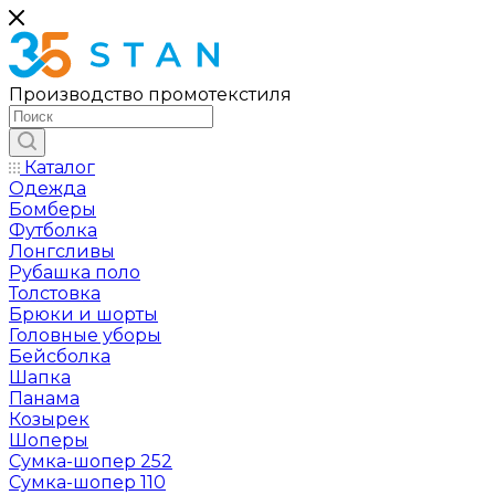
Производство промотекстиля
Каталог
Одежда
Бомберы
Футболка
Лонгсливы
Рубашка поло
Толстовка
Брюки и шорты
Головные уборы
Бейсболка
Шапка
Панама
Козырек
Шоперы
Сумка-шопер 252
Сумка-шопер 110