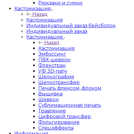
Рюкзаки и сумки
Кастомизация
Назад
Кастомизация
Индивидуальный заказ бейсболок
Индивидуальный заказ
Кастомизация
Назад
Кастомизация
Эмбоссинг
ПВХ-шеврон
Флекстран
УФ 3D-патч
Шелкография
Шелкотрансфер
Печать флексом, флоком
Вышивка
Шеврон
Сублимационная печать
Травление
Цифровой трансфер
Фольгирование
Спецэффекты
Информация