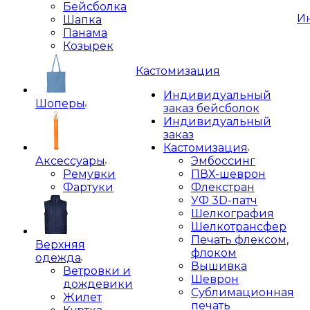
Бейсболка
И
Шапка
Панама
Козырек
Кастомизация
Индивидуальный
Шоперы
заказ бейсболок
Индивидуальный
заказ
Кастомизация
Аксессуары
Эмбоссинг
Ремувки
ПВХ-шеврон
Фартуки
Флекстран
УФ 3D-патч
Шелкография
Шелкотрансфер
Печать флексом,
Верхняя
флоком
одежда
Вышивка
Ветровки и
Шеврон
дождевики
Сублимационная
Жилет
печать