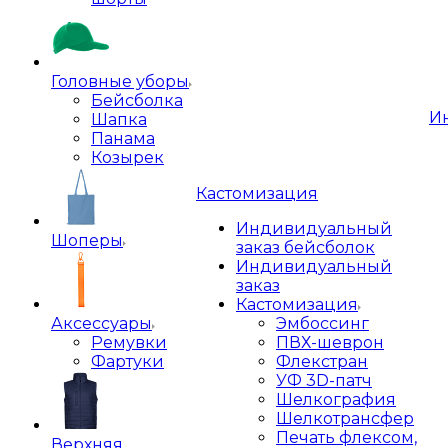
Головные уборы
Бейсболка
И
Шапка
Панама
Козырек
Кастомизация
Индивидуальный
Шоперы
заказ бейсболок
Индивидуальный
заказ
Кастомизация
Аксессуары
Эмбоссинг
Ремувки
ПВХ-шеврон
Фартуки
Флекстран
УФ 3D-патч
Шелкография
Шелкотрансфер
Печать флексом,
Верхняя