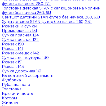
футер с начёсом 280, 17J
Толстовка детская STAN с капюшоном на молнии
футер без начёса 260, 61J
Свитшот детский STAN футер без начёса, 260, 63J
Худи детское STAN футер без начеса 260, 23J
Рюкзаки и сумки
Промо рюкзак 131
Сумка поясная 124
Сумка поясная 122
Рюкзак 150
Рюкзак 141
Рюкзак-мешок 142
Сумка для ноутбука 130
Рюкзак 151
Рюкзак 143
Сумка дорожная 161
Выводимый ассортимент
Футболка
Рубашка поло
Толстовка
Брюки и шорты
Костюм
Жилеты