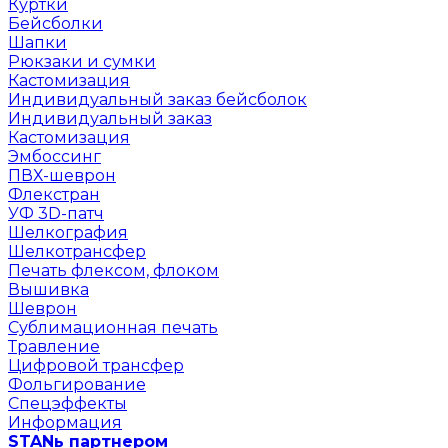
Куртки
Бейсболки
Шапки
Рюкзаки и сумки
Кастомизация
Индивидуальный заказ бейсболок
Индивидуальный заказ
Кастомизация
Эмбоссинг
ПВХ-шеврон
Флекстран
УФ 3D-патч
Шелкография
Шелкотрансфер
Печать флексом, флоком
Вышивка
Шеврон
Сублимационная печать
Травление
Цифровой трансфер
Фольгирование
Спецэффекты
Информация
STANь партнером