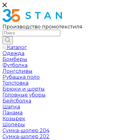
Производство промотекстиля
Каталог
Одежда
Бомберы
Футболка
Лонгсливы
Рубашка поло
Толстовка
Брюки и шорты
Головные уборы
Бейсболка
Шапка
Панама
Козырек
Шоперы
Сумка-шопер 204
Сумка-шопер 202