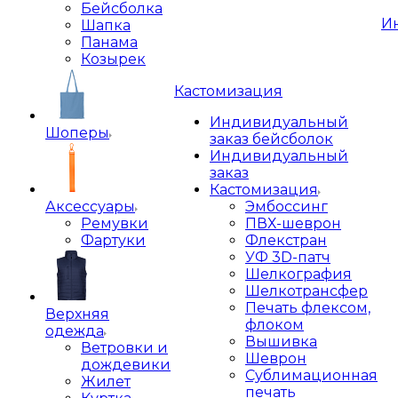
Бейсболка
И
Шапка
Панама
Козырек
Кастомизация
Индивидуальный
Шоперы
заказ бейсболок
Индивидуальный
заказ
Кастомизация
Аксессуары
Эмбоссинг
Ремувки
ПВХ-шеврон
Фартуки
Флекстран
УФ 3D-патч
Шелкография
Шелкотрансфер
Печать флексом,
Верхняя
флоком
одежда
Вышивка
Ветровки и
Шеврон
дождевики
Сублимационная
Жилет
печать