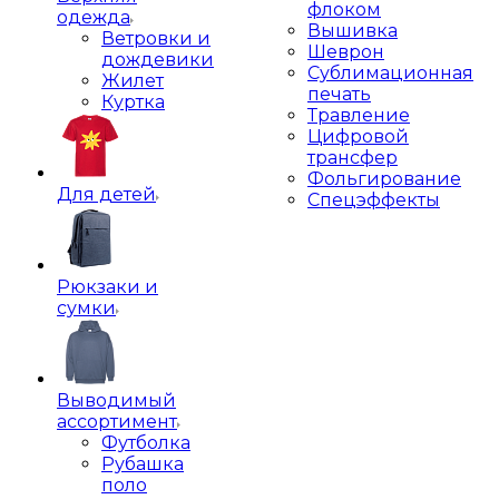
флоком
одежда
Вышивка
Ветровки и
Шеврон
дождевики
Сублимационная
Жилет
печать
Куртка
Травление
Цифровой
трансфер
Фольгирование
Для детей
Спецэффекты
Рюкзаки и
сумки
Выводимый
ассортимент
Футболка
Рубашка
поло