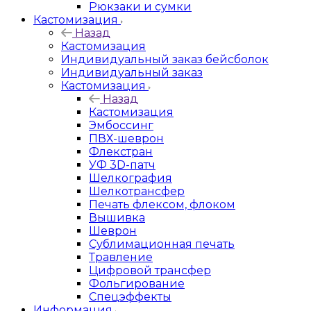
Рюкзаки и сумки
Кастомизация
Назад
Кастомизация
Индивидуальный заказ бейсболок
Индивидуальный заказ
Кастомизация
Назад
Кастомизация
Эмбоссинг
ПВХ-шеврон
Флекстран
УФ 3D-патч
Шелкография
Шелкотрансфер
Печать флексом, флоком
Вышивка
Шеврон
Сублимационная печать
Травление
Цифровой трансфер
Фольгирование
Спецэффекты
Информация