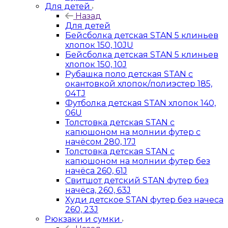
Для детей
Назад
Для детей
Бейсболка детская STAN 5 клиньев
хлопок 150, 10JU
Бейсболка детская STAN 5 клиньев
хлопок 150, 10J
Рубашка поло детская STAN с
окантовкой хлопок/полиэстер 185,
04TJ
Футболка детская STAN хлопок 140,
06U
Толстовка детская STAN с
капюшоном на молнии футер с
начёсом 280, 17J
Толстовка детская STAN с
капюшоном на молнии футер без
начёса 260, 61J
Свитшот детский STAN футер без
начёса, 260, 63J
Худи детское STAN футер без начеса
260, 23J
Рюкзаки и сумки