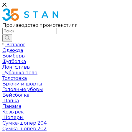
Производство промотекстиля
Каталог
Одежда
Бомберы
Футболка
Лонгсливы
Рубашка поло
Толстовка
Брюки и шорты
Головные уборы
Бейсболка
Шапка
Панама
Козырек
Шоперы
Сумка-шопер 204
Сумка-шопер 202