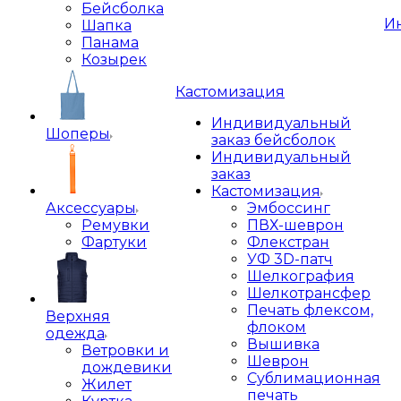
Бейсболка
И
Шапка
Панама
Козырек
Кастомизация
Индивидуальный
Шоперы
заказ бейсболок
Индивидуальный
заказ
Кастомизация
Аксессуары
Эмбоссинг
Ремувки
ПВХ-шеврон
Фартуки
Флекстран
УФ 3D-патч
Шелкография
Шелкотрансфер
Печать флексом,
Верхняя
флоком
одежда
Вышивка
Ветровки и
Шеврон
дождевики
Сублимационная
Жилет
печать