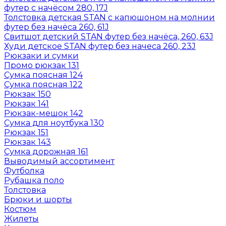
футер с начёсом 280, 17J
Толстовка детская STAN с капюшоном на молнии
футер без начёса 260, 61J
Свитшот детский STAN футер без начёса, 260, 63J
Худи детское STAN футер без начеса 260, 23J
Рюкзаки и сумки
Промо рюкзак 131
Сумка поясная 124
Сумка поясная 122
Рюкзак 150
Рюкзак 141
Рюкзак-мешок 142
Сумка для ноутбука 130
Рюкзак 151
Рюкзак 143
Сумка дорожная 161
Выводимый ассортимент
Футболка
Рубашка поло
Толстовка
Брюки и шорты
Костюм
Жилеты