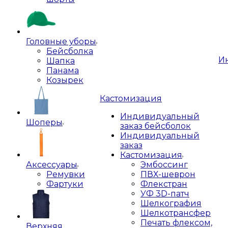
Головные уборы
Бейсболка
И
Шапка
Панама
Козырек
Кастомизация
Индивидуальный
Шоперы
заказ бейсболок
Индивидуальный
заказ
Кастомизация
Аксессуары
Эмбоссинг
Ремувки
ПВХ-шеврон
Фартуки
Флекстран
УФ 3D-патч
Шелкография
Шелкотрансфер
Печать флексом,
Верхняя