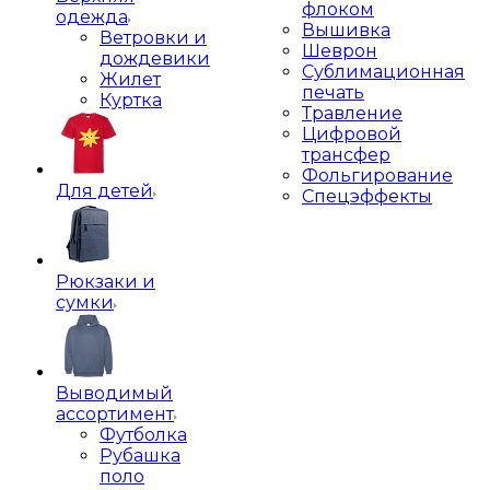
флоком
одежда
Вышивка
Ветровки и
Шеврон
дождевики
Сублимационная
Жилет
печать
Куртка
Травление
Цифровой
трансфер
Фольгирование
Для детей
Спецэффекты
Рюкзаки и
сумки
Выводимый
ассортимент
Футболка
Рубашка
поло