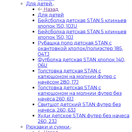
Для детей
Назад
Для детей
Бейсболка детская STAN 5 клиньев
хлопок 150, 10JU
Бейсболка детская STAN 5 клиньев
хлопок 150, 10J
Рубашка поло детская STAN с
окантовкой хлопок/полиэстер 185,
04TJ
Футболка детская STAN хлопок 140,
06U
Толстовка детская STAN с
капюшоном на молнии футер с
начёсом 280, 17J
Толстовка детская STAN с
капюшоном на молнии футер без
начёса 260, 61J
Свитшот детский STAN футер без
начёса, 260, 63J
Худи детское STAN футер без начеса
260, 23J
Рюкзаки и сумки