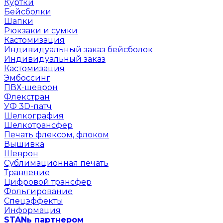
Куртки
Бейсболки
Шапки
Рюкзаки и сумки
Кастомизация
Индивидуальный заказ бейсболок
Индивидуальный заказ
Кастомизация
Эмбоссинг
ПВХ-шеврон
Флекстран
УФ 3D-патч
Шелкография
Шелкотрансфер
Печать флексом, флоком
Вышивка
Шеврон
Сублимационная печать
Травление
Цифровой трансфер
Фольгирование
Спецэффекты
Информация
STANь партнером