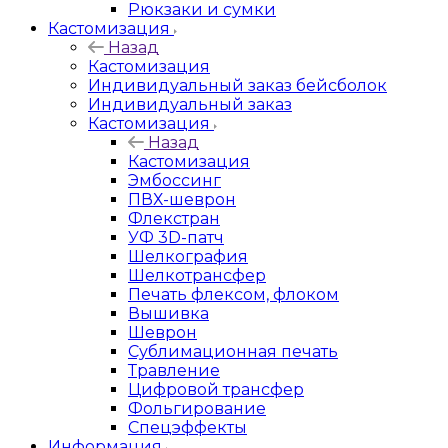
Рюкзаки и сумки
Кастомизация
Назад
Кастомизация
Индивидуальный заказ бейсболок
Индивидуальный заказ
Кастомизация
Назад
Кастомизация
Эмбоссинг
ПВХ-шеврон
Флекстран
УФ 3D-патч
Шелкография
Шелкотрансфер
Печать флексом, флоком
Вышивка
Шеврон
Сублимационная печать
Травление
Цифровой трансфер
Фольгирование
Спецэффекты
Информация