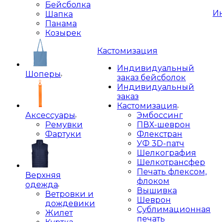
Бейсболка
И
Шапка
Панама
Козырек
Кастомизация
Индивидуальный
Шоперы
заказ бейсболок
Индивидуальный
заказ
Кастомизация
Аксессуары
Эмбоссинг
Ремувки
ПВХ-шеврон
Фартуки
Флекстран
УФ 3D-патч
Шелкография
Шелкотрансфер
Печать флексом,
Верхняя
флоком
одежда
Вышивка
Ветровки и
Шеврон
дождевики
Сублимационная
Жилет
печать