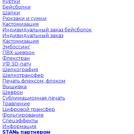
Куртки
Бейсболки
Шапки
Рюкзаки и сумки
Кастомизация
Индивидуальный заказ бейсболок
Индивидуальный заказ
Кастомизация
Эмбоссинг
ПВХ-шеврон
Флекстран
УФ 3D-патч
Шелкография
Шелкотрансфер
Печать флексом, флоком
Вышивка
Шеврон
Сублимационная печать
Травление
Цифровой трансфер
Фольгирование
Спецэффекты
Информация
STANь партнером