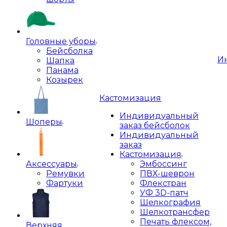
Головные уборы
Бейсболка
И
Шапка
Панама
Козырек
Кастомизация
Индивидуальный
Шоперы
заказ бейсболок
Индивидуальный
заказ
Кастомизация
Аксессуары
Эмбоссинг
Ремувки
ПВХ-шеврон
Фартуки
Флекстран
УФ 3D-патч
Шелкография
Шелкотрансфер
Печать флексом,
Верхняя