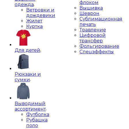
флоком
одежда
Вышивка
Ветровки и
Шеврон
дождевики
Сублимационная
Жилет
печать
Куртка
Травление
Цифровой
трансфер
Фольгирование
Для детей
Спецэффекты
Рюкзаки и
сумки
Выводимый
ассортимент
Футболка
Рубашка
поло