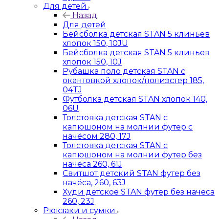
Для детей
Назад
Для детей
Бейсболка детская STAN 5 клиньев
хлопок 150, 10JU
Бейсболка детская STAN 5 клиньев
хлопок 150, 10J
Рубашка поло детская STAN с
окантовкой хлопок/полиэстер 185,
04TJ
Футболка детская STAN хлопок 140,
06U
Толстовка детская STAN с
капюшоном на молнии футер с
начёсом 280, 17J
Толстовка детская STAN с
капюшоном на молнии футер без
начёса 260, 61J
Свитшот детский STAN футер без
начёса, 260, 63J
Худи детское STAN футер без начеса
260, 23J
Рюкзаки и сумки