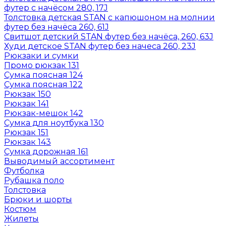
футер с начёсом 280, 17J
Толстовка детская STAN с капюшоном на молнии
футер без начёса 260, 61J
Свитшот детский STAN футер без начёса, 260, 63J
Худи детское STAN футер без начеса 260, 23J
Рюкзаки и сумки
Промо рюкзак 131
Сумка поясная 124
Сумка поясная 122
Рюкзак 150
Рюкзак 141
Рюкзак-мешок 142
Сумка для ноутбука 130
Рюкзак 151
Рюкзак 143
Сумка дорожная 161
Выводимый ассортимент
Футболка
Рубашка поло
Толстовка
Брюки и шорты
Костюм
Жилеты