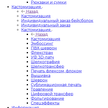
Рюкзаки и сумки
Кастомизация
Назад
Кастомизация
Индивидуальный заказ бейсболок
Индивидуальный заказ
Кастомизация
Назад
Кастомизация
Эмбоссинг
ПВХ-шеврон
Флекстран
УФ 3D-патч
Шелкография
Шелкотрансфер
Печать флексом, флоком
Вышивка
Шеврон
Сублимационная печать
Травление
Цифровой трансфер
Фольгирование
Спецэффекты
Информация