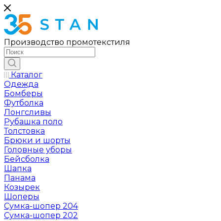
Производство промотекстиля
Каталог
Одежда
Бомберы
Футболка
Лонгсливы
Рубашка поло
Толстовка
Брюки и шорты
Головные уборы
Бейсболка
Шапка
Панама
Козырек
Шоперы
Сумка-шопер 204
Сумка-шопер 202