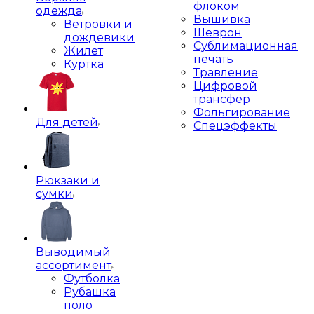
флоком
одежда
Вышивка
Ветровки и
Шеврон
дождевики
Сублимационная
Жилет
печать
Куртка
Травление
Цифровой
трансфер
Фольгирование
Для детей
Спецэффекты
Рюкзаки и
сумки
Выводимый
ассортимент
Футболка
Рубашка
поло