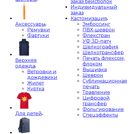
заказ бейсболок
Индивидуальный
заказ
Кастомизация
Аксессуары
Эмбоссинг
Ремувки
ПВХ-шеврон
Фартуки
Флекстран
УФ 3D-патч
Шелкография
Шелкотрансфер
Печать флексом,
Верхняя
флоком
одежда
Вышивка
Ветровки и
Шеврон
дождевики
Сублимационная
Жилет
печать
Куртка
Травление
Цифровой
трансфер
Фольгирование
Для детей
Спецэффекты