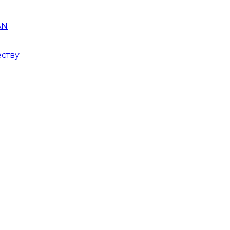
AN
ству