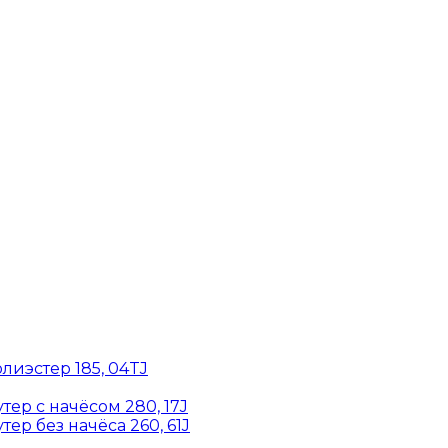
лиэстер 185, 04TJ
ер с начёсом 280, 17J
ер без начёса 260, 61J