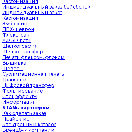
Кастомизация
Индивидуальный заказ бейсболок
Индивидуальный заказ
Кастомизация
Эмбоссинг
ПВХ-шеврон
Флекстран
УФ 3D-патч
Шелкография
Шелкотрансфер
Печать флексом, флоком
Вышивка
Шеврон
Сублимационная печать
Травление
Цифровой трансфер
Фольгирование
Спецэффекты
Информация
STANь партнером
Как сделать заказ
Прайс-лист
Электронный каталог
Брендбук компании