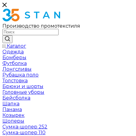
Производство промотекстиля
Каталог
Одежда
Бомберы
Футболка
Лонгсливы
Рубашка поло
Толстовка
Брюки и шорты
Головные уборы
Бейсболка
Шапка
Панама
Козырек
Шоперы
Сумка-шопер 252
Сумка-шопер 110