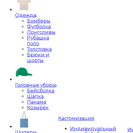
Одежда
Бомберы
Футболка
Лонгсливы
Рубашка
поло
Толстовка
Брюки и
шорты
Головные уборы
Бейсболка
Шапка
Панама
Козырек
Кастомизация
Индивидуальный
И
Шоперы