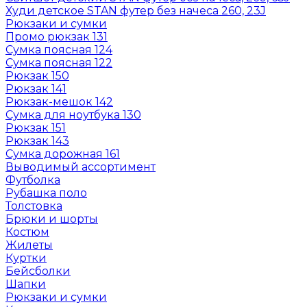
Худи детское STAN футер без начеса 260, 23J
Рюкзаки и сумки
Промо рюкзак 131
Сумка поясная 124
Сумка поясная 122
Рюкзак 150
Рюкзак 141
Рюкзак-мешок 142
Сумка для ноутбука 130
Рюкзак 151
Рюкзак 143
Сумка дорожная 161
Выводимый ассортимент
Футболка
Рубашка поло
Толстовка
Брюки и шорты
Костюм
Жилеты
Куртки
Бейсболки
Шапки
Рюкзаки и сумки