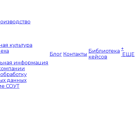
оизводство
ая культура
+
пеха
Библиотека
Блог
Контакты
ЕЩЕ
кейсов
ьная информация
компании
 обработку
ых данных
е СОУТ