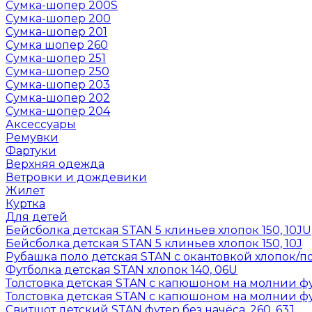
Сумка-шопер 200S
Сумка-шопер 200
Сумка-шопер 201
Сумка шопер 260
Сумка-шопер 251
Сумка-шопер 250
Сумка-шопер 203
Сумка-шопер 202
Сумка-шопер 204
Аксессуары
Ремувки
Фартуки
Верхняя одежда
Ветровки и дождевики
Жилет
Куртка
Для детей
Бейсболка детская STAN 5 клиньев хлопок 150, 10JU
Бейсболка детская STAN 5 клиньев хлопок 150, 10J
Рубашка поло детская STAN с окантовкой хлопок/по
Футболка детская STAN хлопок 140, 06U
Толстовка детская STAN с капюшоном на молнии фут
Толстовка детская STAN с капюшоном на молнии фут
Свитшот детский STAN футер без начёса, 260, 63J