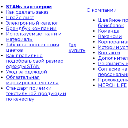
STANь партнером
О компании
Как сделать заказ
Прайс-лист
Швейное пр
Электронный каталог
бейсболок
Брендбук компании
Команда
Используемые ткани и
Вакансии
материалы
Корпоративн
Таблица соответствия
Где
Истории ус
цветов
купить
Контакты
Как правильно
Дополнител
подобрать свой размер
Реквизиты 
одежды STAN
Согласие на
Уход за одеждой
персональн
Обязательная
Прохождени
маркировка текстиля
MERCH LIFE
Стандарт приемки
текстильной продукции
по качеству