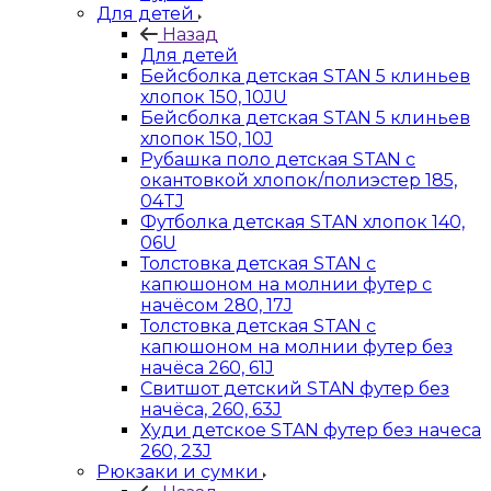
Для детей
Назад
Для детей
Бейсболка детская STAN 5 клиньев
хлопок 150, 10JU
Бейсболка детская STAN 5 клиньев
хлопок 150, 10J
Рубашка поло детская STAN с
окантовкой хлопок/полиэстер 185,
04TJ
Футболка детская STAN хлопок 140,
06U
Толстовка детская STAN с
капюшоном на молнии футер с
начёсом 280, 17J
Толстовка детская STAN с
капюшоном на молнии футер без
начёса 260, 61J
Свитшот детский STAN футер без
начёса, 260, 63J
Худи детское STAN футер без начеса
260, 23J
Рюкзаки и сумки