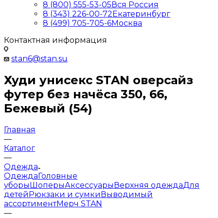
8 (800) 555-53-05
Вся Россия
8 (343) 226-00-72
Екатеринбург
8 (499) 705-705-6
Москва
Контактная информация
stan6@stan.su
Худи унисекс STAN оверсайз
футер без начёса 350, 66,
Бежевый (54)
Главная
—
Каталог
—
Одежда
Одежда
Головные
уборы
Шоперы
Аксессуары
Верхняя одежда
Для
детей
Рюкзаки и сумки
Выводимый
ассортимент
Мерч STAN
—