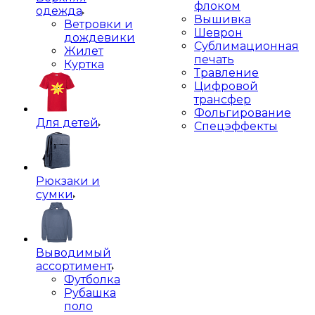
флоком
одежда
Вышивка
Ветровки и
Шеврон
дождевики
Сублимационная
Жилет
печать
Куртка
Травление
Цифровой
трансфер
Фольгирование
Для детей
Спецэффекты
Рюкзаки и
сумки
Выводимый
ассортимент
Футболка
Рубашка
поло