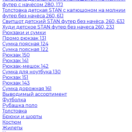
футер с начёсом 280, 17J
Толстовка детская STAN с капюшоном на молнии
футер без начёса 260, 61J
Свитшот детский STAN футер без начёса, 260, 63J
Худи детское STAN футер без начеса 260, 23J
Рюкзаки и сумки
Промо рюкзак 131
Сумка поясная 124
Сумка поясная 122
Рюкзак 150
Рюкзак 141
Рюкзак-мешок 142
Сумка для ноутбука 130
Рюкзак 151
Рюкзак 143
Сумка дорожная 161
Выводимый ассортимент
Футболка
Рубашка поло
Толстовка
Брюки и шорты
Костюм
Жилеты