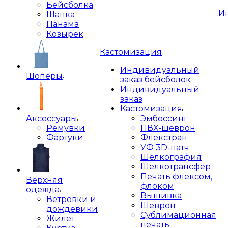
Бейсболка
И
Шапка
Панама
Козырек
Кастомизация
Индивидуальный
Шоперы
заказ бейсболок
Индивидуальный
заказ
Кастомизация
Аксессуары
Эмбоссинг
Ремувки
ПВХ-шеврон
Фартуки
Флекстран
УФ 3D-патч
Шелкография
Шелкотрансфер
Печать флексом,
Верхняя
флоком
одежда
Вышивка
Ветровки и
Шеврон
дождевики
Сублимационная
Жилет
печать