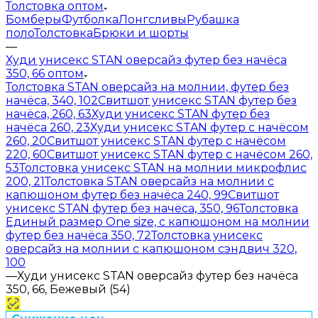
Толстовка оптом
Бомберы
Футболка
Лонгсливы
Рубашка
поло
Толстовка
Брюки и шорты
—
Худи унисекс STAN оверсайз футер без начёса
350, 66 оптом
Толстовка STAN оверсайз на молнии, футер без
начёса, 340, 102
Свитшот унисекс STAN футер без
начёса, 260, 63
Худи унисекс STAN футер без
начёса 260, 23
Худи унисекс STAN футер с начёсом
260, 20
Свитшот унисекс STAN футер с начёсом
220, 60
Свитшот унисекс STAN футер с начёсом 260,
53
Толстовка унисекс STAN на молнии микрофлис
200, 21
Толстовка STAN оверсайз на молнии с
капюшоном футер без начёса 240, 99
Свитшот
унисекс STAN футер без начёса, 350, 96
Толстовка
Единый размер One size, с капюшоном на молнии
футер без начёса 350, 72
Толстовка унисекс
оверсайз на молнии с капюшоном сэндвич 320,
100
—
Худи унисекс STAN оверсайз футер без начёса
350, 66, Бежевый (54)