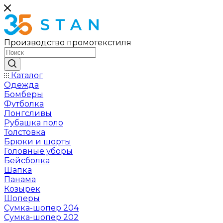
Производство промотекстиля
Каталог
Одежда
Бомберы
Футболка
Лонгсливы
Рубашка поло
Толстовка
Брюки и шорты
Головные уборы
Бейсболка
Шапка
Панама
Козырек
Шоперы
Сумка-шопер 204
Сумка-шопер 202