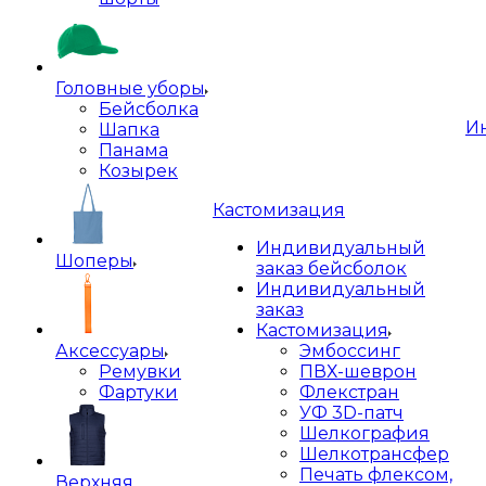
Головные уборы
Бейсболка
И
Шапка
Панама
Козырек
Кастомизация
Индивидуальный
Шоперы
заказ бейсболок
Индивидуальный
заказ
Кастомизация
Аксессуары
Эмбоссинг
Ремувки
ПВХ-шеврон
Фартуки
Флекстран
УФ 3D-патч
Шелкография
Шелкотрансфер
Печать флексом,
Верхняя