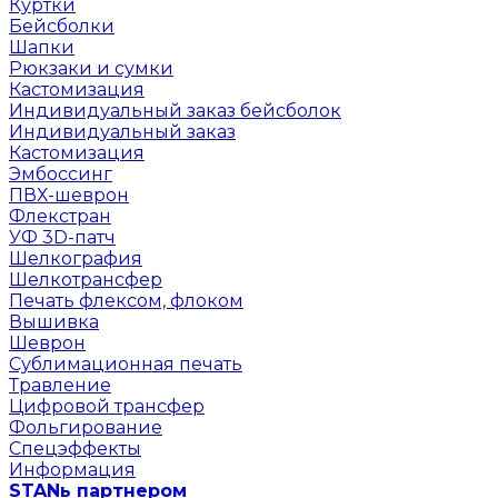
Куртки
Бейсболки
Шапки
Рюкзаки и сумки
Кастомизация
Индивидуальный заказ бейсболок
Индивидуальный заказ
Кастомизация
Эмбоссинг
ПВХ-шеврон
Флекстран
УФ 3D-патч
Шелкография
Шелкотрансфер
Печать флексом, флоком
Вышивка
Шеврон
Сублимационная печать
Травление
Цифровой трансфер
Фольгирование
Спецэффекты
Информация
STANь партнером