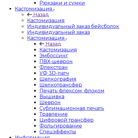
Рюкзаки и сумки
Кастомизация
Назад
Кастомизация
Индивидуальный заказ бейсболок
Индивидуальный заказ
Кастомизация
Назад
Кастомизация
Эмбоссинг
ПВХ-шеврон
Флекстран
УФ 3D-патч
Шелкография
Шелкотрансфер
Печать флексом, флоком
Вышивка
Шеврон
Сублимационная печать
Травление
Цифровой трансфер
Фольгирование
Спецэффекты
Информация