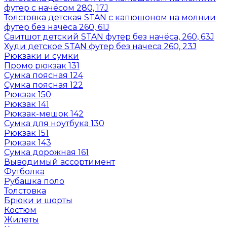
футер с начёсом 280, 17J
Толстовка детская STAN с капюшоном на молнии
футер без начёса 260, 61J
Свитшот детский STAN футер без начёса, 260, 63J
Худи детское STAN футер без начеса 260, 23J
Рюкзаки и сумки
Промо рюкзак 131
Сумка поясная 124
Сумка поясная 122
Рюкзак 150
Рюкзак 141
Рюкзак-мешок 142
Сумка для ноутбука 130
Рюкзак 151
Рюкзак 143
Сумка дорожная 161
Выводимый ассортимент
Футболка
Рубашка поло
Толстовка
Брюки и шорты
Костюм
Жилеты