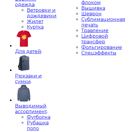
флоком
одежда
Вышивка
Ветровки и
Шеврон
дождевики
Сублимационная
Жилет
печать
Куртка
Травление
Цифровой
трансфер
Фольгирование
Для детей
Спецэффекты
Рюкзаки и
сумки
Выводимый
ассортимент
Футболка
Рубашка
поло