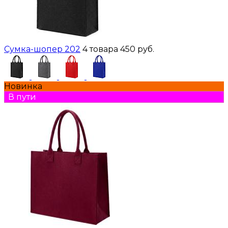
Сумка-шопер 202
4 товара
450 руб.
Новинка
В пути