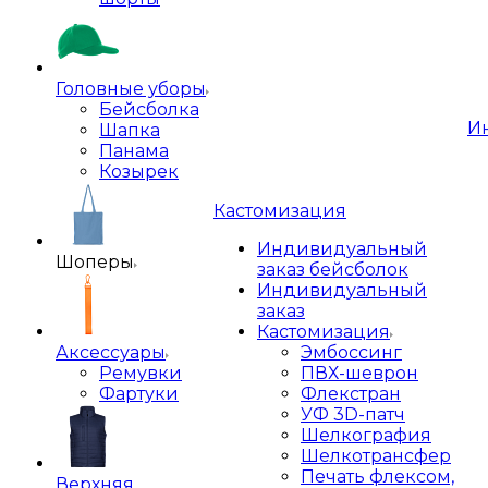
Головные уборы
Бейсболка
И
Шапка
Панама
Козырек
Кастомизация
Индивидуальный
Шоперы
заказ бейсболок
Индивидуальный
заказ
Кастомизация
Аксессуары
Эмбоссинг
Ремувки
ПВХ-шеврон
Фартуки
Флекстран
УФ 3D-патч
Шелкография
Шелкотрансфер
Печать флексом,
Верхняя