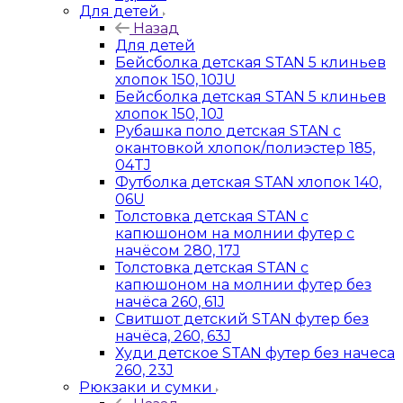
Для детей
Назад
Для детей
Бейсболка детская STAN 5 клиньев
хлопок 150, 10JU
Бейсболка детская STAN 5 клиньев
хлопок 150, 10J
Рубашка поло детская STAN с
окантовкой хлопок/полиэстер 185,
04TJ
Футболка детская STAN хлопок 140,
06U
Толстовка детская STAN с
капюшоном на молнии футер с
начёсом 280, 17J
Толстовка детская STAN с
капюшоном на молнии футер без
начёса 260, 61J
Свитшот детский STAN футер без
начёса, 260, 63J
Худи детское STAN футер без начеса
260, 23J
Рюкзаки и сумки