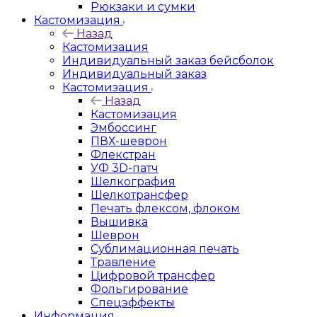
Рюкзаки и сумки
Кастомизация
Назад
Кастомизация
Индивидуальный заказ бейсболок
Индивидуальный заказ
Кастомизация
Назад
Кастомизация
Эмбоссинг
ПВХ-шеврон
Флекстран
УФ 3D-патч
Шелкография
Шелкотрансфер
Печать флексом, флоком
Вышивка
Шеврон
Сублимационная печать
Травление
Цифровой трансфер
Фольгирование
Спецэффекты
Информация