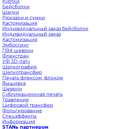
Куртки
Бейсболки
Шапки
Рюкзаки и сумки
Кастомизация
Индивидуальный заказ бейсболок
Индивидуальный заказ
Кастомизация
Эмбоссинг
ПВХ-шеврон
Флекстран
УФ 3D-патч
Шелкография
Шелкотрансфер
Печать флексом, флоком
Вышивка
Шеврон
Сублимационная печать
Травление
Цифровой трансфер
Фольгирование
Спецэффекты
Информация
STANь партнером