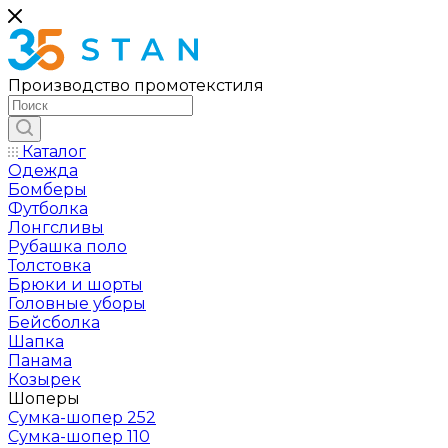
Производство промотекстиля
Каталог
Одежда
Бомберы
Футболка
Лонгсливы
Рубашка поло
Толстовка
Брюки и шорты
Головные уборы
Бейсболка
Шапка
Панама
Козырек
Шоперы
Сумка-шопер 252
Сумка-шопер 110