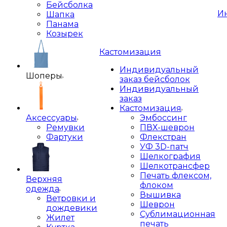
Бейсболка
И
Шапка
Панама
Козырек
Кастомизация
Индивидуальный
Шоперы
заказ бейсболок
Индивидуальный
заказ
Кастомизация
Аксессуары
Эмбоссинг
Ремувки
ПВХ-шеврон
Фартуки
Флекстран
УФ 3D-патч
Шелкография
Шелкотрансфер
Печать флексом,
Верхняя
флоком
одежда
Вышивка
Ветровки и
Шеврон
дождевики
Сублимационная
Жилет
печать