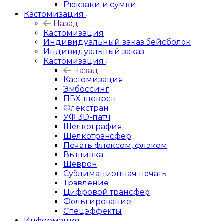
Рюкзаки и сумки
Кастомизация
Назад
Кастомизация
Индивидуальный заказ бейсболок
Индивидуальный заказ
Кастомизация
Назад
Кастомизация
Эмбоссинг
ПВХ-шеврон
Флекстран
УФ 3D-патч
Шелкография
Шелкотрансфер
Печать флексом, флоком
Вышивка
Шеврон
Сублимационная печать
Травление
Цифровой трансфер
Фольгирование
Спецэффекты
Информация