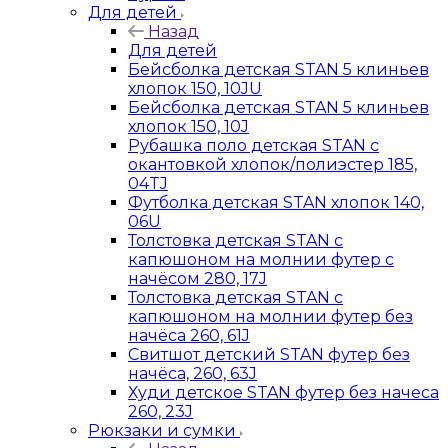
Для детей
Назад
Для детей
Бейсболка детская STAN 5 клиньев
хлопок 150, 10JU
Бейсболка детская STAN 5 клиньев
хлопок 150, 10J
Рубашка поло детская STAN с
окантовкой хлопок/полиэстер 185,
04TJ
Футболка детская STAN хлопок 140,
06U
Толстовка детская STAN с
капюшоном на молнии футер с
начёсом 280, 17J
Толстовка детская STAN с
капюшоном на молнии футер без
начёса 260, 61J
Свитшот детский STAN футер без
начёса, 260, 63J
Худи детское STAN футер без начеса
260, 23J
Рюкзаки и сумки