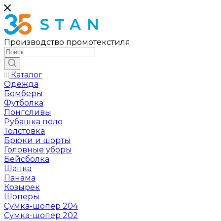
Производство промотекстиля
Каталог
Одежда
Бомберы
Футболка
Лонгсливы
Рубашка поло
Толстовка
Брюки и шорты
Головные уборы
Бейсболка
Шапка
Панама
Козырек
Шоперы
Сумка-шопер 204
Сумка-шопер 202