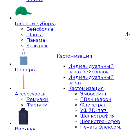
Головные уборы
Бейсболка
И
Шапка
Панама
Козырек
Кастомизация
Индивидуальный
Шоперы
заказ бейсболок
Индивидуальный
заказ
Кастомизация
Аксессуары
Эмбоссинг
Ремувки
ПВХ-шеврон
Фартуки
Флекстран
УФ 3D-патч
Шелкография
Шелкотрансфер
Печать флексом,
Верхняя