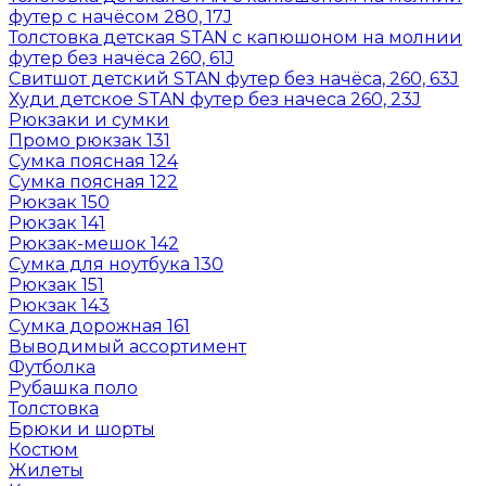
футер с начёсом 280, 17J
Толстовка детская STAN с капюшоном на молнии
футер без начёса 260, 61J
Свитшот детский STAN футер без начёса, 260, 63J
Худи детское STAN футер без начеса 260, 23J
Рюкзаки и сумки
Промо рюкзак 131
Сумка поясная 124
Сумка поясная 122
Рюкзак 150
Рюкзак 141
Рюкзак-мешок 142
Сумка для ноутбука 130
Рюкзак 151
Рюкзак 143
Сумка дорожная 161
Выводимый ассортимент
Футболка
Рубашка поло
Толстовка
Брюки и шорты
Костюм
Жилеты