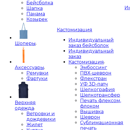
Бейсболка
И
Шапка
Панама
Козырек
Кастомизация
Индивидуальный
Шоперы
заказ бейсболок
Индивидуальный
заказ
Кастомизация
Аксессуары
Эмбоссинг
Ремувки
ПВХ-шеврон
Фартуки
Флекстран
УФ 3D-патч
Шелкография
Шелкотрансфер
Печать флексом,
Верхняя
флоком
одежда
Вышивка
Ветровки и
Шеврон
дождевики
Сублимационная
Жилет
печать