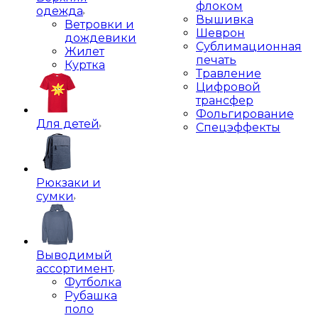
флоком
одежда
Вышивка
Ветровки и
Шеврон
дождевики
Сублимационная
Жилет
печать
Куртка
Травление
Цифровой
трансфер
Фольгирование
Для детей
Спецэффекты
Рюкзаки и
сумки
Выводимый
ассортимент
Футболка
Рубашка
поло