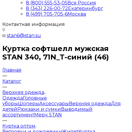
8 (800) 555-53-05
Вся Россия
8 (343) 226-00-72
Екатеринбург
8 (499) 705-705-6
Москва
Контактная информация
stan6@stan.su
Куртка софтшелл мужская
STAN 340, 71N_Т-синий (46)
Главная
—
Каталог
—
Верхняя одежда
Одежда
Головные
уборы
Шоперы
Аксессуары
Верхняя одежда
Для
детей
Рюкзаки и сумки
Выводимый
ассортимент
Мерч STAN
—
Куртка оптом
Ветровки и дождевики
Жилет
Куртка