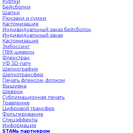
Куртки
Бейсболки
Шапки
Рюкзаки и сумки
Кастомизация
Индивидуальный заказ бейсболок
Индивидуальный заказ
Кастомизация
Эмбоссинг
ПВХ-шеврон
Флекстран
УФ 3D-патч
Шелкография
Шелкотрансфер
Печать флексом, флоком
Вышивка
Шеврон
Сублимационная печать
Травление
Цифровой трансфер
Фольгирование
Спецэффекты
Информация
STANь партнером