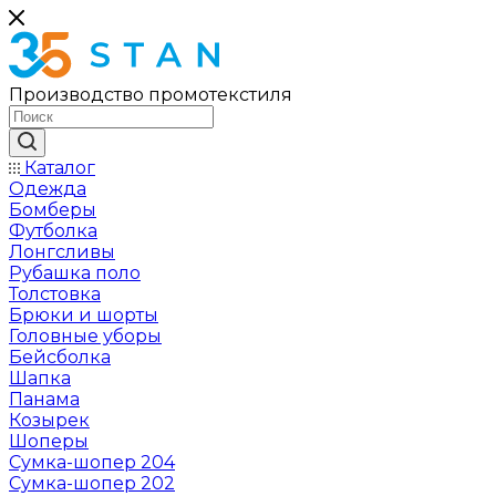
Производство промотекстиля
Каталог
Одежда
Бомберы
Футболка
Лонгсливы
Рубашка поло
Толстовка
Брюки и шорты
Головные уборы
Бейсболка
Шапка
Панама
Козырек
Шоперы
Сумка-шопер 204
Сумка-шопер 202