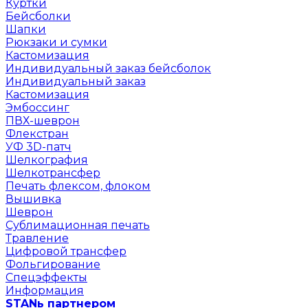
Куртки
Бейсболки
Шапки
Рюкзаки и сумки
Кастомизация
Индивидуальный заказ бейсболок
Индивидуальный заказ
Кастомизация
Эмбоссинг
ПВХ-шеврон
Флекстран
УФ 3D-патч
Шелкография
Шелкотрансфер
Печать флексом, флоком
Вышивка
Шеврон
Сублимационная печать
Травление
Цифровой трансфер
Фольгирование
Спецэффекты
Информация
STANь партнером