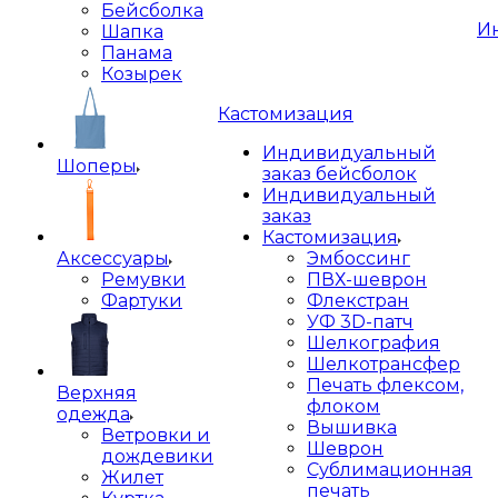
Бейсболка
И
Шапка
Панама
Козырек
Кастомизация
Индивидуальный
Шоперы
заказ бейсболок
Индивидуальный
заказ
Кастомизация
Аксессуары
Эмбоссинг
Ремувки
ПВХ-шеврон
Фартуки
Флекстран
УФ 3D-патч
Шелкография
Шелкотрансфер
Печать флексом,
Верхняя
флоком
одежда
Вышивка
Ветровки и
Шеврон
дождевики
Сублимационная
Жилет
печать