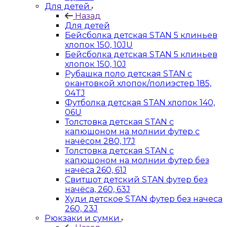
Для детей
Назад
Для детей
Бейсболка детская STAN 5 клиньев
хлопок 150, 10JU
Бейсболка детская STAN 5 клиньев
хлопок 150, 10J
Рубашка поло детская STAN с
окантовкой хлопок/полиэстер 185,
04TJ
Футболка детская STAN хлопок 140,
06U
Толстовка детская STAN с
капюшоном на молнии футер с
начёсом 280, 17J
Толстовка детская STAN с
капюшоном на молнии футер без
начёса 260, 61J
Свитшот детский STAN футер без
начёса, 260, 63J
Худи детское STAN футер без начеса
260, 23J
Рюкзаки и сумки