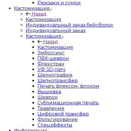
Рюкзаки и сумки
Кастомизация
Назад
Кастомизация
Индивидуальный заказ бейсболок
Индивидуальный заказ
Кастомизация
Назад
Кастомизация
Эмбоссинг
ПВХ-шеврон
Флекстран
УФ 3D-патч
Шелкография
Шелкотрансфер
Печать флексом, флоком
Вышивка
Шеврон
Сублимационная печать
Травление
Цифровой трансфер
Фольгирование
Спецэффекты
Информация