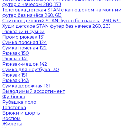
футер с начёсом 280, 17J
Толстовка детская STAN с капюшоном на молнии
футер без начёса 260, 61J
Свитшот детский STAN футер без начёса, 260, 63J
Худи детское STAN футер без начеса 260, 23J
Рюкзаки и сумки
Промо рюкзак 131
Сумка поясная 124
Сумка поясная 122
Рюкзак 150
Рюкзак 141
Рюкзак-мешок 142
Сумка для ноутбука 130
Рюкзак 151
Рюкзак 143
Сумка дорожная 161
Выводимый ассортимент
Футболка
Рубашка поло
Толстовка
Брюки и шорты
Костюм
Жилеты