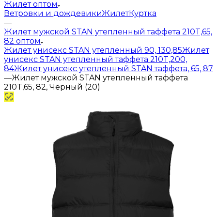
Жилет оптом
Ветровки и дождевики
Жилет
Куртка
—
Жилет мужской STAN утепленный таффета 210T,65,
82 оптом
Жилет унисекс STAN утепленный 90, 130,85
Жилет
унисекс STAN утепленный таффета 210T,200,
84
Жилет унисекс утепленный STAN таффета, 65, 87
—
Жилет мужской STAN утепленный таффета
210T,65, 82, Чёрный (20)