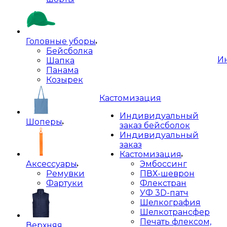
Головные уборы
Бейсболка
И
Шапка
Панама
Козырек
Кастомизация
Индивидуальный
Шоперы
заказ бейсболок
Индивидуальный
заказ
Кастомизация
Аксессуары
Эмбоссинг
Ремувки
ПВХ-шеврон
Фартуки
Флекстран
УФ 3D-патч
Шелкография
Шелкотрансфер
Печать флексом,
Верхняя