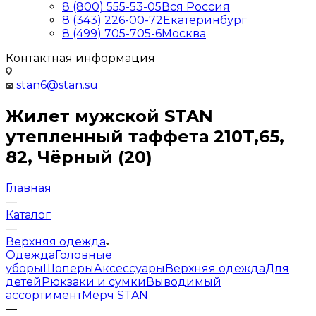
8 (800) 555-53-05
Вся Россия
8 (343) 226-00-72
Екатеринбург
8 (499) 705-705-6
Москва
Контактная информация
stan6@stan.su
Жилет мужской STAN
утепленный таффета 210T,65,
82, Чёрный (20)
Главная
—
Каталог
—
Верхняя одежда
Одежда
Головные
уборы
Шоперы
Аксессуары
Верхняя одежда
Для
детей
Рюкзаки и сумки
Выводимый
ассортимент
Мерч STAN
—