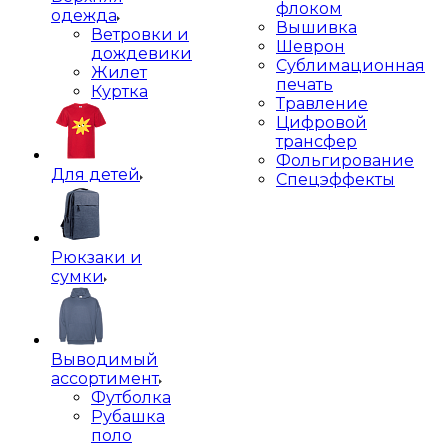
флоком
одежда
Вышивка
Ветровки и
Шеврон
дождевики
Сублимационная
Жилет
печать
Куртка
Травление
Цифровой
трансфер
Фольгирование
Для детей
Спецэффекты
Рюкзаки и
сумки
Выводимый
ассортимент
Футболка
Рубашка
поло