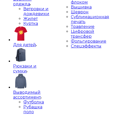
флоком
одежда
Вышивка
Ветровки и
Шеврон
дождевики
Сублимационная
Жилет
печать
Куртка
Травление
Цифровой
трансфер
Фольгирование
Для детей
Спецэффекты
Рюкзаки и
сумки
Выводимый
ассортимент
Футболка
Рубашка
поло