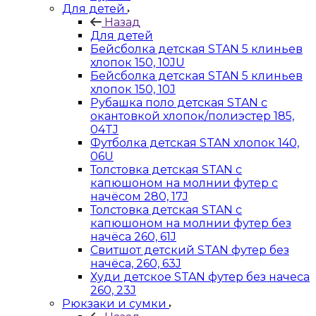
Для детей
Назад
Для детей
Бейсболка детская STAN 5 клиньев
хлопок 150, 10JU
Бейсболка детская STAN 5 клиньев
хлопок 150, 10J
Рубашка поло детская STAN с
окантовкой хлопок/полиэстер 185,
04TJ
Футболка детская STAN хлопок 140,
06U
Толстовка детская STAN с
капюшоном на молнии футер с
начёсом 280, 17J
Толстовка детская STAN с
капюшоном на молнии футер без
начёса 260, 61J
Свитшот детский STAN футер без
начёса, 260, 63J
Худи детское STAN футер без начеса
260, 23J
Рюкзаки и сумки