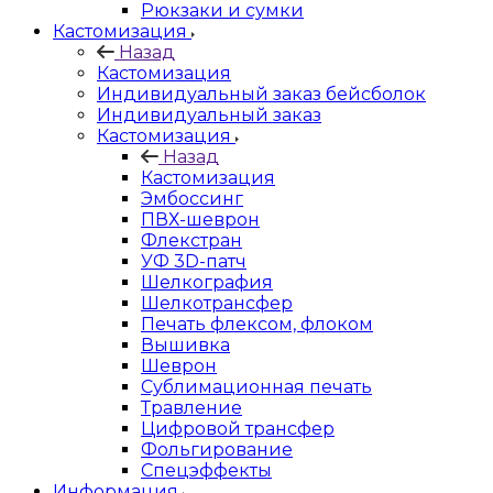
Рюкзаки и сумки
Кастомизация
Назад
Кастомизация
Индивидуальный заказ бейсболок
Индивидуальный заказ
Кастомизация
Назад
Кастомизация
Эмбоссинг
ПВХ-шеврон
Флекстран
УФ 3D-патч
Шелкография
Шелкотрансфер
Печать флексом, флоком
Вышивка
Шеврон
Сублимационная печать
Травление
Цифровой трансфер
Фольгирование
Спецэффекты
Информация