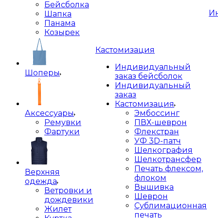
Бейсболка
И
Шапка
Панама
Козырек
Кастомизация
Индивидуальный
Шоперы
заказ бейсболок
Индивидуальный
заказ
Кастомизация
Аксессуары
Эмбоссинг
Ремувки
ПВХ-шеврон
Фартуки
Флекстран
УФ 3D-патч
Шелкография
Шелкотрансфер
Печать флексом,
Верхняя
флоком
одежда
Вышивка
Ветровки и
Шеврон
дождевики
Сублимационная
Жилет
печать