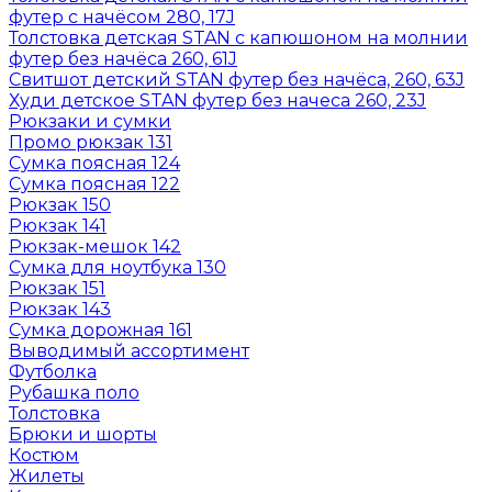
футер с начёсом 280, 17J
Толстовка детская STAN с капюшоном на молнии
футер без начёса 260, 61J
Свитшот детский STAN футер без начёса, 260, 63J
Худи детское STAN футер без начеса 260, 23J
Рюкзаки и сумки
Промо рюкзак 131
Сумка поясная 124
Сумка поясная 122
Рюкзак 150
Рюкзак 141
Рюкзак-мешок 142
Сумка для ноутбука 130
Рюкзак 151
Рюкзак 143
Сумка дорожная 161
Выводимый ассортимент
Футболка
Рубашка поло
Толстовка
Брюки и шорты
Костюм
Жилеты