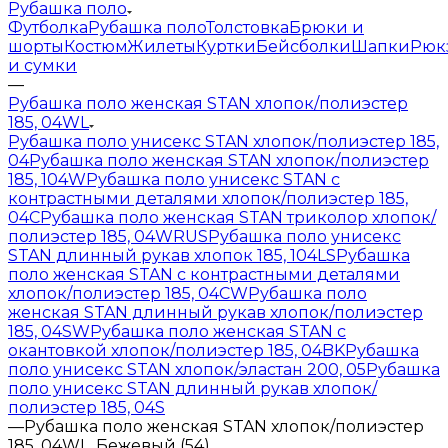
Рубашка поло
Футболка
Рубашка поло
Толстовка
Брюки и
шорты
Костюм
Жилеты
Куртки
Бейсболки
Шапки
Рюк
и сумки
—
Рубашка поло женская STAN хлопок/полиэстер
185, 04WL
Рубашка поло унисекс STAN хлопок/полиэстер 185,
04
Рубашка поло женская STAN хлопок/полиэстер
185, 104W
Рубашка поло унисекс STAN с
контрастными деталями хлопок/полиэстер 185,
04С
Рубашка поло женская STAN триколор хлопок/
полиэстер 185, 04WRUS
Рубашка поло унисекс
STAN длинный рукав хлопок 185, 104LS
Рубашка
поло женская STAN с контрастными деталями
хлопок/полиэстер 185, 04CW
Рубашка поло
женская STAN длинный рукав хлопок/полиэстер
185, 04SW
Рубашка поло женская STAN с
окантовкой хлопок/полиэстер 185, 04BK
Рубашка
поло унисекс STAN хлопок/эластан 200, 05
Рубашка
поло унисекс STAN длинный рукав хлопок/
полиэстер 185, 04S
—
Рубашка поло женская STAN хлопок/полиэстер
185, 04WL, Бежевый (54)