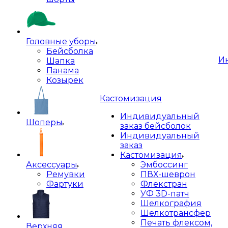
Головные уборы
Бейсболка
И
Шапка
Панама
Козырек
Кастомизация
Индивидуальный
Шоперы
заказ бейсболок
Индивидуальный
заказ
Кастомизация
Аксессуары
Эмбоссинг
Ремувки
ПВХ-шеврон
Фартуки
Флекстран
УФ 3D-патч
Шелкография
Шелкотрансфер
Печать флексом,
Верхняя