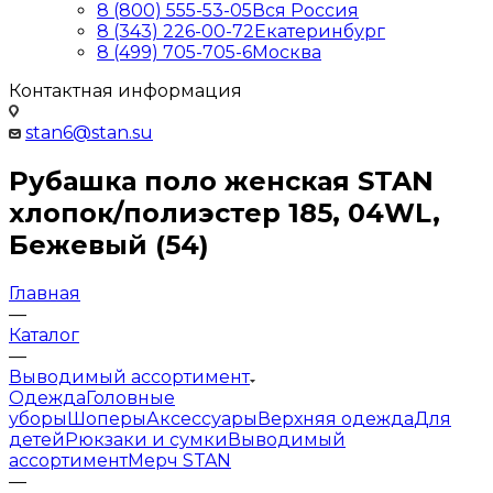
8 (800) 555-53-05
Вся Россия
8 (343) 226-00-72
Екатеринбург
8 (499) 705-705-6
Москва
Контактная информация
stan6@stan.su
Рубашка поло женская STAN
хлопок/полиэстер 185, 04WL,
Бежевый (54)
Главная
—
Каталог
—
Выводимый ассортимент
Одежда
Головные
уборы
Шоперы
Аксессуары
Верхняя одежда
Для
детей
Рюкзаки и сумки
Выводимый
ассортимент
Мерч STAN
—