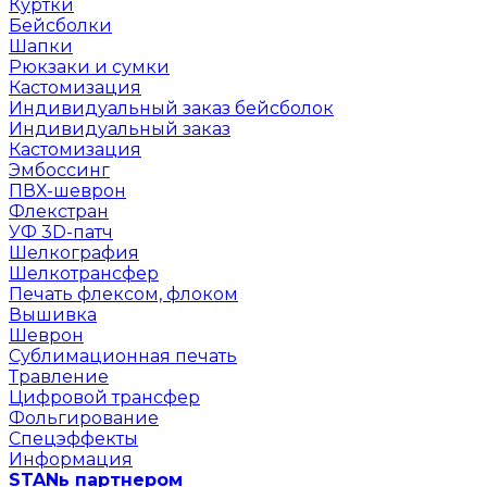
Куртки
Бейсболки
Шапки
Рюкзаки и сумки
Кастомизация
Индивидуальный заказ бейсболок
Индивидуальный заказ
Кастомизация
Эмбоссинг
ПВХ-шеврон
Флекстран
УФ 3D-патч
Шелкография
Шелкотрансфер
Печать флексом, флоком
Вышивка
Шеврон
Сублимационная печать
Травление
Цифровой трансфер
Фольгирование
Спецэффекты
Информация
STANь партнером