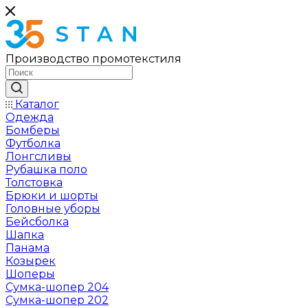
Производство промотекстиля
Каталог
Одежда
Бомберы
Футболка
Лонгсливы
Рубашка поло
Толстовка
Брюки и шорты
Головные уборы
Бейсболка
Шапка
Панама
Козырек
Шоперы
Сумка-шопер 204
Сумка-шопер 202