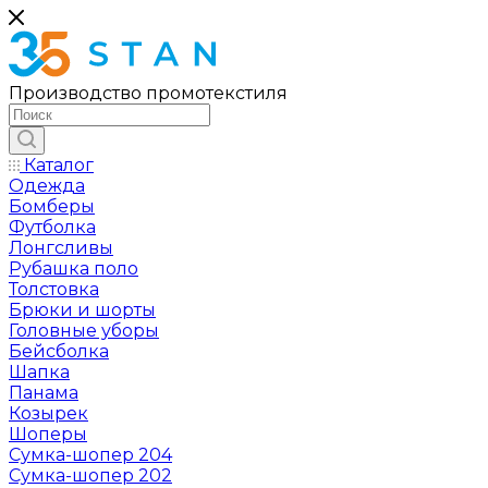
Производство промотекстиля
Каталог
Одежда
Бомберы
Футболка
Лонгсливы
Рубашка поло
Толстовка
Брюки и шорты
Головные уборы
Бейсболка
Шапка
Панама
Козырек
Шоперы
Сумка-шопер 204
Сумка-шопер 202