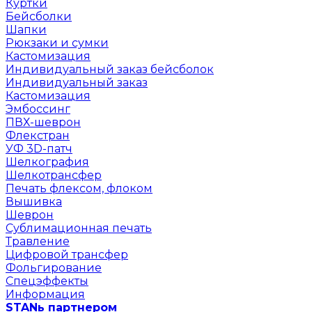
Куртки
Бейсболки
Шапки
Рюкзаки и сумки
Кастомизация
Индивидуальный заказ бейсболок
Индивидуальный заказ
Кастомизация
Эмбоссинг
ПВХ-шеврон
Флекстран
УФ 3D-патч
Шелкография
Шелкотрансфер
Печать флексом, флоком
Вышивка
Шеврон
Сублимационная печать
Травление
Цифровой трансфер
Фольгирование
Спецэффекты
Информация
STANь партнером