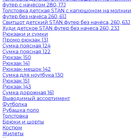
футер с начёсом 280, 17J
Толстовка детская STAN с капюшоном на молнии
футер без начёса 260, 61J
Свитшот детский STAN футер без начёса, 260, 63J
Худи детское STAN футер без начеса 260, 23J
Рюкзаки и сумки
Промо рюкзак 131
Сумка поясная 124
Сумка поясная 122
Рюкзак 150
Рюкзак 141
Рюкзак-мешок 142
Сумка для ноутбука 130
Рюкзак 151
Рюкзак 143
Сумка дорожная 161
Выводимый ассортимент
Футболка
Рубашка поло
Толстовка
Брюки и шорты
Костюм
Жилеты