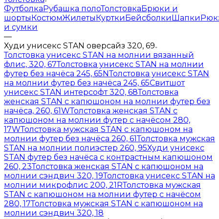
Футболка
Рубашка поло
Толстовка
Брюки и
шорты
Костюм
Жилеты
Куртки
Бейсболки
Шапки
Рюк
и сумки
—
Худи унисекс STAN оверсайз 320, 69
Толстовка унисекс STAN на молнии вязанный
флис, 320, 67
Толстовка унисекс STAN на молнии
футер без начёса 245, 65N
Толстовка унисекс STAN
на молнии футер без начёса 245, 65
Свитшот
унисекс STAN интерсофт 320, 68
Толстовка
женская STAN с капюшоном на молнии футер без
начёса, 260, 61W
Толстовка женская STAN с
капюшоном на молнии футер с начёсом 280,
17W
Толстовка мужская STAN с капюшоном на
молнии футер без начёса 260, 61
Толстовка мужская
STAN на молнии полиэстер 260, 95
Худи унисекс
STAN футер без начёса с контрастным капюшоном
260, 23
Толстовка женская STAN с капюшоном на
молнии сэндвич 320, 19
Толстовка унисекс STAN на
молнии микрофлис 200, 21R
Толстовка мужская
STAN с капюшоном на молнии футер с начёсом
280, 17
Толстовка мужская STAN с капюшоном на
молнии сэндвич 320, 18