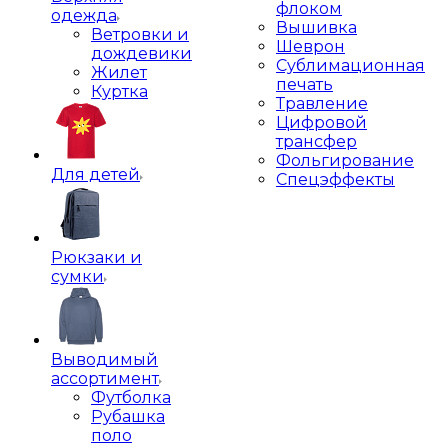
флоком
одежда
Вышивка
Ветровки и
Шеврон
дождевики
Сублимационная
Жилет
печать
Куртка
Травление
Цифровой
трансфер
Фольгирование
Для детей
Спецэффекты
Рюкзаки и
сумки
Выводимый
ассортимент
Футболка
Рубашка
поло