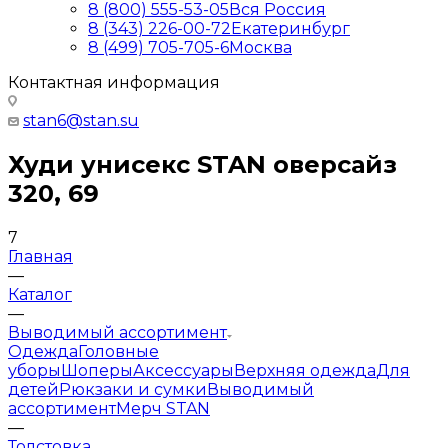
8 (800) 555-53-05
Вся Россия
8 (343) 226-00-72
Екатеринбург
8 (499) 705-705-6
Москва
Контактная информация
stan6@stan.su
Худи унисекс STAN оверсайз
320, 69
7
Главная
—
Каталог
—
Выводимый ассортимент
Одежда
Головные
уборы
Шоперы
Аксессуары
Верхняя одежда
Для
детей
Рюкзаки и сумки
Выводимый
ассортимент
Мерч STAN
—
Толстовка