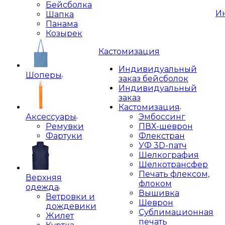
Бейсболка
И
Шапка
Панама
Козырек
Кастомизация
Индивидуальный
Шоперы
заказ бейсболок
Индивидуальный
заказ
Кастомизация
Аксессуары
Эмбоссинг
Ремувки
ПВХ-шеврон
Фартуки
Флекстран
УФ 3D-патч
Шелкография
Шелкотрансфер
Печать флексом,
Верхняя
флоком
одежда
Вышивка
Ветровки и
Шеврон
дождевики
Сублимационная
Жилет
печать