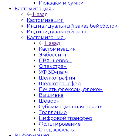
Рюкзаки и сумки
Кастомизация
Назад
Кастомизация
Индивидуальный заказ бейсболок
Индивидуальный заказ
Кастомизация
Назад
Кастомизация
Эмбоссинг
ПВХ-шеврон
Флекстран
УФ 3D-патч
Шелкография
Шелкотрансфер
Печать флексом, флоком
Вышивка
Шеврон
Сублимационная печать
Травление
Цифровой трансфер
Фольгирование
Спецэффекты
Информация