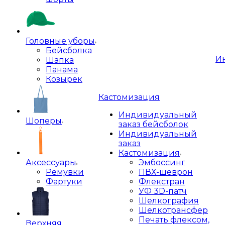
Головные уборы
Бейсболка
И
Шапка
Панама
Козырек
Кастомизация
Индивидуальный
Шоперы
заказ бейсболок
Индивидуальный
заказ
Кастомизация
Аксессуары
Эмбоссинг
Ремувки
ПВХ-шеврон
Фартуки
Флекстран
УФ 3D-патч
Шелкография
Шелкотрансфер
Печать флексом,
Верхняя