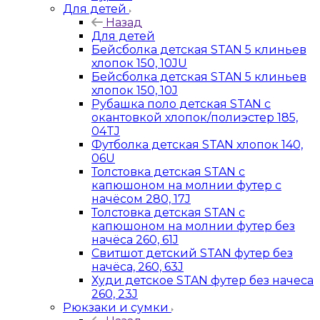
Для детей
Назад
Для детей
Бейсболка детская STAN 5 клиньев
хлопок 150, 10JU
Бейсболка детская STAN 5 клиньев
хлопок 150, 10J
Рубашка поло детская STAN с
окантовкой хлопок/полиэстер 185,
04TJ
Футболка детская STAN хлопок 140,
06U
Толстовка детская STAN с
капюшоном на молнии футер с
начёсом 280, 17J
Толстовка детская STAN с
капюшоном на молнии футер без
начёса 260, 61J
Свитшот детский STAN футер без
начёса, 260, 63J
Худи детское STAN футер без начеса
260, 23J
Рюкзаки и сумки