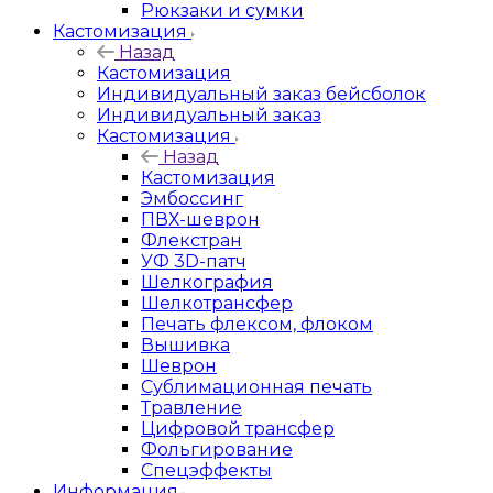
Рюкзаки и сумки
Кастомизация
Назад
Кастомизация
Индивидуальный заказ бейсболок
Индивидуальный заказ
Кастомизация
Назад
Кастомизация
Эмбоссинг
ПВХ-шеврон
Флекстран
УФ 3D-патч
Шелкография
Шелкотрансфер
Печать флексом, флоком
Вышивка
Шеврон
Сублимационная печать
Травление
Цифровой трансфер
Фольгирование
Спецэффекты
Информация