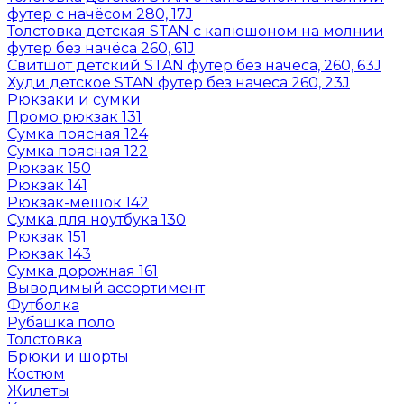
футер с начёсом 280, 17J
Толстовка детская STAN с капюшоном на молнии
футер без начёса 260, 61J
Свитшот детский STAN футер без начёса, 260, 63J
Худи детское STAN футер без начеса 260, 23J
Рюкзаки и сумки
Промо рюкзак 131
Сумка поясная 124
Сумка поясная 122
Рюкзак 150
Рюкзак 141
Рюкзак-мешок 142
Сумка для ноутбука 130
Рюкзак 151
Рюкзак 143
Сумка дорожная 161
Выводимый ассортимент
Футболка
Рубашка поло
Толстовка
Брюки и шорты
Костюм
Жилеты