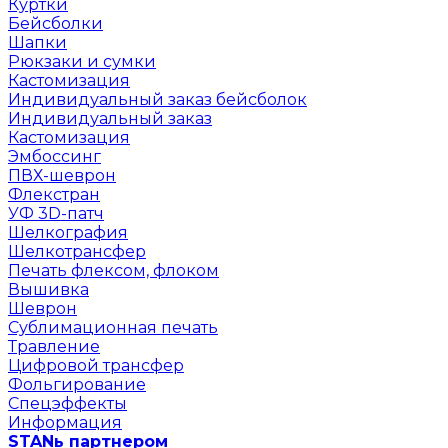
Куртки
Бейсболки
Шапки
Рюкзаки и сумки
Кастомизация
Индивидуальный заказ бейсболок
Индивидуальный заказ
Кастомизация
Эмбоссинг
ПВХ-шеврон
Флекстран
УФ 3D-патч
Шелкография
Шелкотрансфер
Печать флексом, флоком
Вышивка
Шеврон
Сублимационная печать
Травление
Цифровой трансфер
Фольгирование
Спецэффекты
Информация
STANь партнером