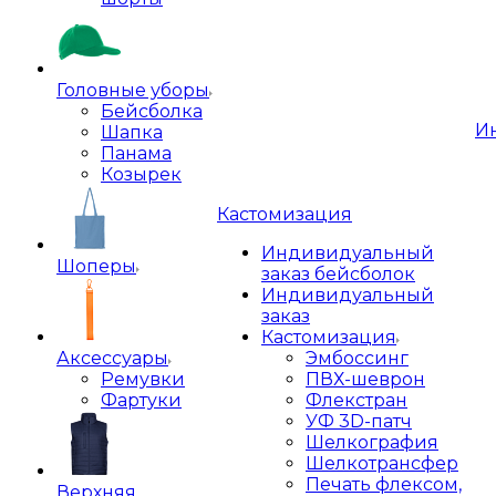
Головные уборы
Бейсболка
И
Шапка
Панама
Козырек
Кастомизация
Индивидуальный
Шоперы
заказ бейсболок
Индивидуальный
заказ
Кастомизация
Аксессуары
Эмбоссинг
Ремувки
ПВХ-шеврон
Фартуки
Флекстран
УФ 3D-патч
Шелкография
Шелкотрансфер
Печать флексом,
Верхняя