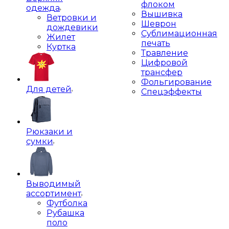
флоком
одежда
Вышивка
Ветровки и
Шеврон
дождевики
Сублимационная
Жилет
печать
Куртка
Травление
Цифровой
трансфер
Фольгирование
Для детей
Спецэффекты
Рюкзаки и
сумки
Выводимый
ассортимент
Футболка
Рубашка
поло