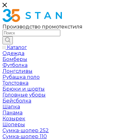
Производство промотекстиля
Каталог
Одежда
Бомберы
Футболка
Лонгсливы
Рубашка поло
Толстовка
Брюки и шорты
Головные уборы
Бейсболка
Шапка
Панама
Козырек
Шоперы
Сумка-шопер 252
Сумка-шопер 110