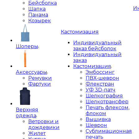
Бейсболка
И
Шапка
Панама
Козырек
Кастомизация
Индивидуальный
Шоперы
заказ бейсболок
Индивидуальный
заказ
Кастомизация
Аксессуары
Эмбоссинг
Ремувки
ПВХ-шеврон
Фартуки
Флекстран
УФ 3D-патч
Шелкография
Шелкотрансфер
Печать флексом,
Верхняя
флоком
одежда
Вышивка
Ветровки и
Шеврон
дождевики
Сублимационная
Жилет
печать