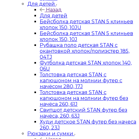
Для детей
Назад
Для детей
Бейсболка детская STAN 5 клиньев
хлопок 150, 10JU
Бейсболка детская STAN 5 клиньев
хлопок 150, 10J
Рубашка поло детская STAN с
окантовкой хлопок/полиэстер 185,
04TJ
Футболка детская STAN хлопок 140,
06U
Толстовка детская STAN с
капюшоном на молнии футер с
начёсом 280, 17J
Толстовка детская STAN с
капюшоном на молнии футер без
начёса 260, 61J
Свитшот детский STAN футер без
начёса, 260, 63J
Худи детское STAN футер без начеса
260, 23J
Рюкзаки и сумки