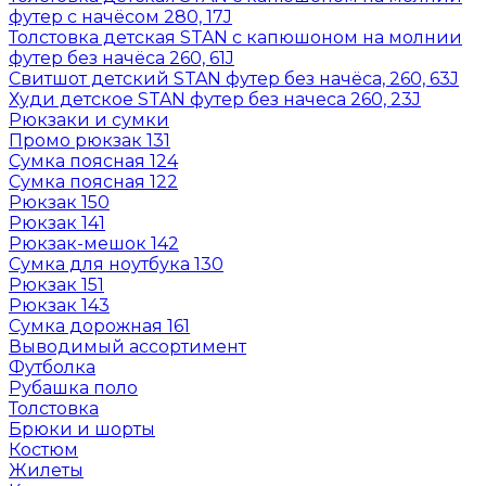
футер с начёсом 280, 17J
Толстовка детская STAN с капюшоном на молнии
футер без начёса 260, 61J
Свитшот детский STAN футер без начёса, 260, 63J
Худи детское STAN футер без начеса 260, 23J
Рюкзаки и сумки
Промо рюкзак 131
Сумка поясная 124
Сумка поясная 122
Рюкзак 150
Рюкзак 141
Рюкзак-мешок 142
Сумка для ноутбука 130
Рюкзак 151
Рюкзак 143
Сумка дорожная 161
Выводимый ассортимент
Футболка
Рубашка поло
Толстовка
Брюки и шорты
Костюм
Жилеты