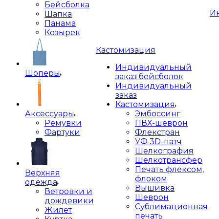
Бейсболка
И
Шапка
Панама
Козырек
Кастомизация
Индивидуальный
Шоперы
заказ бейсболок
Индивидуальный
заказ
Кастомизация
Аксессуары
Эмбоссинг
Ремувки
ПВХ-шеврон
Фартуки
Флекстран
УФ 3D-патч
Шелкография
Шелкотрансфер
Печать флексом,
Верхняя
флоком
одежда
Вышивка
Ветровки и
Шеврон
дождевики
Сублимационная
Жилет
печать