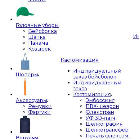
Головные уборы
Бейсболка
И
Шапка
Панама
Козырек
Кастомизация
Индивидуальный
Шоперы
заказ бейсболок
Индивидуальный
заказ
Кастомизация
Аксессуары
Эмбоссинг
Ремувки
ПВХ-шеврон
Фартуки
Флекстран
УФ 3D-патч
Шелкография
Шелкотрансфер
Печать флексом,
Верхняя