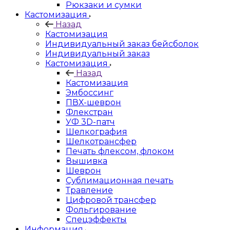
Рюкзаки и сумки
Кастомизация
Назад
Кастомизация
Индивидуальный заказ бейсболок
Индивидуальный заказ
Кастомизация
Назад
Кастомизация
Эмбоссинг
ПВХ-шеврон
Флекстран
УФ 3D-патч
Шелкография
Шелкотрансфер
Печать флексом, флоком
Вышивка
Шеврон
Сублимационная печать
Травление
Цифровой трансфер
Фольгирование
Спецэффекты
Информация