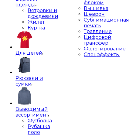
флоком
одежда
Вышивка
Ветровки и
Шеврон
дождевики
Сублимационная
Жилет
печать
Куртка
Травление
Цифровой
трансфер
Фольгирование
Для детей
Спецэффекты
Рюкзаки и
сумки
Выводимый
ассортимент
Футболка
Рубашка
поло