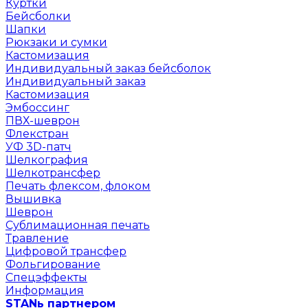
Куртки
Бейсболки
Шапки
Рюкзаки и сумки
Кастомизация
Индивидуальный заказ бейсболок
Индивидуальный заказ
Кастомизация
Эмбоссинг
ПВХ-шеврон
Флекстран
УФ 3D-патч
Шелкография
Шелкотрансфер
Печать флексом, флоком
Вышивка
Шеврон
Сублимационная печать
Травление
Цифровой трансфер
Фольгирование
Спецэффекты
Информация
STANь партнером