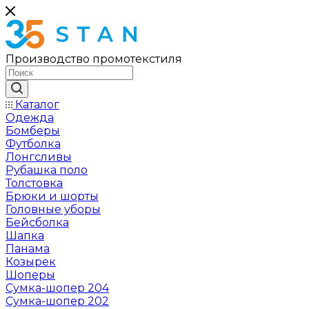
Производство промотекстиля
Каталог
Одежда
Бомберы
Футболка
Лонгсливы
Рубашка поло
Толстовка
Брюки и шорты
Головные уборы
Бейсболка
Шапка
Панама
Козырек
Шоперы
Сумка-шопер 204
Сумка-шопер 202