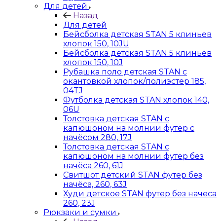
Для детей
Назад
Для детей
Бейсболка детская STAN 5 клиньев
хлопок 150, 10JU
Бейсболка детская STAN 5 клиньев
хлопок 150, 10J
Рубашка поло детская STAN с
окантовкой хлопок/полиэстер 185,
04TJ
Футболка детская STAN хлопок 140,
06U
Толстовка детская STAN с
капюшоном на молнии футер с
начёсом 280, 17J
Толстовка детская STAN с
капюшоном на молнии футер без
начёса 260, 61J
Свитшот детский STAN футер без
начёса, 260, 63J
Худи детское STAN футер без начеса
260, 23J
Рюкзаки и сумки