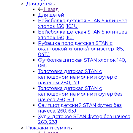
Для детей
Назад
Для детей
Бейсболка детская STAN 5 клиньев
хлопок 150, 10JU
Бейсболка детская STAN 5 клиньев
хлопок 150, 10J
Рубашка поло детская STAN с
окантовкой хлопок/полиэстер 185,
04TJ
Футболка детская STAN хлопок 140,
06U
Толстовка детская STAN с
капюшоном на молнии футер с
начёсом 280, 17J
Толстовка детская STAN с
капюшоном на молнии футер без
начёса 260, 61J
Свитшот детский STAN футер без
начёса, 260, 63J
Худи детское STAN футер без начеса
260, 23J
Рюкзаки и сумки