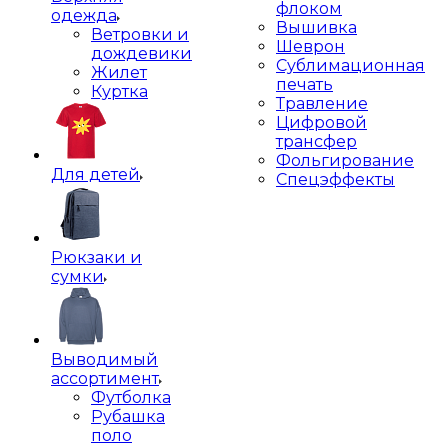
флоком
одежда
Вышивка
Ветровки и
Шеврон
дождевики
Сублимационная
Жилет
печать
Куртка
Травление
Цифровой
трансфер
Фольгирование
Для детей
Спецэффекты
Рюкзаки и
сумки
Выводимый
ассортимент
Футболка
Рубашка
поло