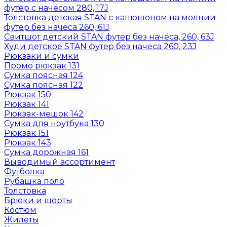
футер с начёсом 280, 17J
Толстовка детская STAN с капюшоном на молнии
футер без начёса 260, 61J
Свитшот детский STAN футер без начёса, 260, 63J
Худи детское STAN футер без начеса 260, 23J
Рюкзаки и сумки
Промо рюкзак 131
Сумка поясная 124
Сумка поясная 122
Рюкзак 150
Рюкзак 141
Рюкзак-мешок 142
Сумка для ноутбука 130
Рюкзак 151
Рюкзак 143
Сумка дорожная 161
Выводимый ассортимент
Футболка
Рубашка поло
Толстовка
Брюки и шорты
Костюм
Жилеты