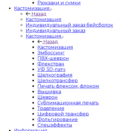
Рюкзаки и сумки
Кастомизация
Назад
Кастомизация
Индивидуальный заказ бейсболок
Индивидуальный заказ
Кастомизация
Назад
Кастомизация
Эмбоссинг
ПВХ-шеврон
Флекстран
УФ 3D-патч
Шелкография
Шелкотрансфер
Печать флексом, флоком
Вышивка
Шеврон
Сублимационная печать
Травление
Цифровой трансфер
Фольгирование
Спецэффекты
Информация