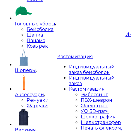
Головные уборы
Бейсболка
И
Шапка
Панама
Козырек
Кастомизация
Индивидуальный
Шоперы
заказ бейсболок
Индивидуальный
заказ
Кастомизация
Аксессуары
Эмбоссинг
Ремувки
ПВХ-шеврон
Фартуки
Флекстран
УФ 3D-патч
Шелкография
Шелкотрансфер
Печать флексом,
Верхняя