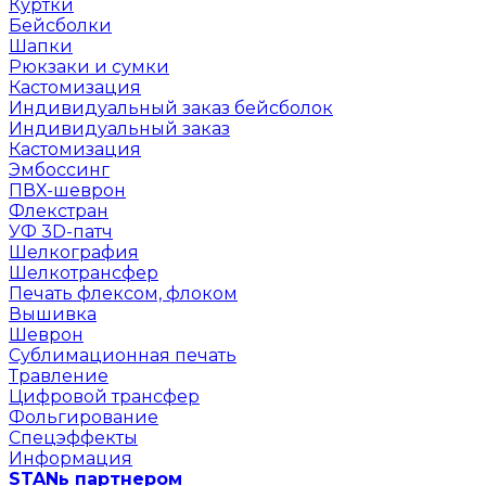
Куртки
Бейсболки
Шапки
Рюкзаки и сумки
Кастомизация
Индивидуальный заказ бейсболок
Индивидуальный заказ
Кастомизация
Эмбоссинг
ПВХ-шеврон
Флекстран
УФ 3D-патч
Шелкография
Шелкотрансфер
Печать флексом, флоком
Вышивка
Шеврон
Сублимационная печать
Травление
Цифровой трансфер
Фольгирование
Спецэффекты
Информация
STANь партнером