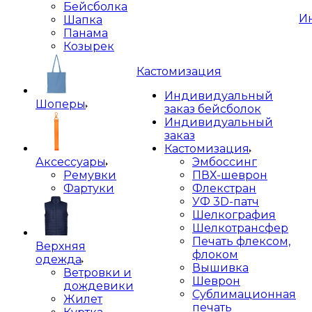
Бейсболка
И
Шапка
Панама
Козырек
Кастомизация
Индивидуальный
Шоперы
заказ бейсболок
Индивидуальный
заказ
Кастомизация
Аксессуары
Эмбоссинг
Ремувки
ПВХ-шеврон
Фартуки
Флекстран
УФ 3D-патч
Шелкография
Шелкотрансфер
Печать флексом,
Верхняя
флоком
одежда
Вышивка
Ветровки и
Шеврон
дождевики
Сублимационная
Жилет
печать