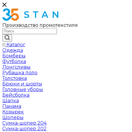
Производство промотекстиля
Каталог
Одежда
Бомберы
Футболка
Лонгсливы
Рубашка поло
Толстовка
Брюки и шорты
Головные уборы
Бейсболка
Шапка
Панама
Козырек
Шоперы
Сумка-шопер 204
Сумка-шопер 202