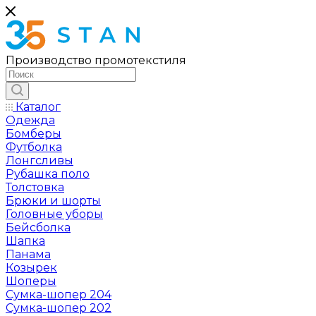
Производство промотекстиля
Каталог
Одежда
Бомберы
Футболка
Лонгсливы
Рубашка поло
Толстовка
Брюки и шорты
Головные уборы
Бейсболка
Шапка
Панама
Козырек
Шоперы
Сумка-шопер 204
Сумка-шопер 202