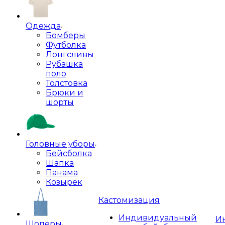
Одежда
Бомберы
Футболка
Лонгсливы
Рубашка
поло
Толстовка
Брюки и
шорты
Головные уборы
Бейсболка
Шапка
Панама
Козырек
Кастомизация
Индивидуальный
И
Шоперы