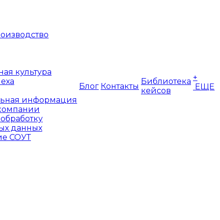
оизводство
ая культура
+
пеха
Библиотека
Блог
Контакты
ЕЩЕ
кейсов
ьная информация
компании
 обработку
ых данных
е СОУТ