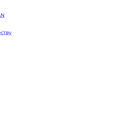
AN
ству