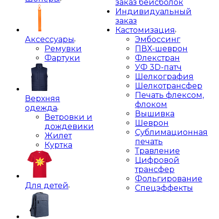
заказ бейсболок
Индивидуальный
заказ
Кастомизация
Аксессуары
Эмбоссинг
Ремувки
ПВХ-шеврон
Фартуки
Флекстран
УФ 3D-патч
Шелкография
Шелкотрансфер
Печать флексом,
Верхняя
флоком
одежда
Вышивка
Ветровки и
Шеврон
дождевики
Сублимационная
Жилет
печать
Куртка
Травление
Цифровой
трансфер
Фольгирование
Для детей
Спецэффекты