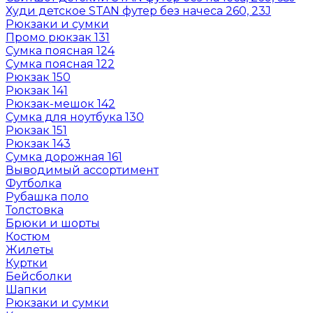
Худи детское STAN футер без начеса 260, 23J
Рюкзаки и сумки
Промо рюкзак 131
Сумка поясная 124
Сумка поясная 122
Рюкзак 150
Рюкзак 141
Рюкзак-мешок 142
Сумка для ноутбука 130
Рюкзак 151
Рюкзак 143
Сумка дорожная 161
Выводимый ассортимент
Футболка
Рубашка поло
Толстовка
Брюки и шорты
Костюм
Жилеты
Куртки
Бейсболки
Шапки
Рюкзаки и сумки