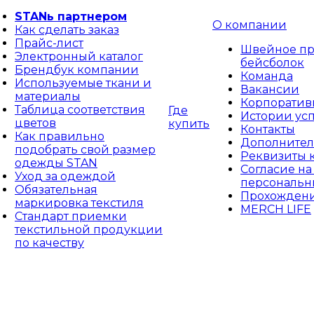
STANь партнером
О компании
Как сделать заказ
Прайс-лист
Швейное пр
Электронный каталог
бейсболок
Брендбук компании
Команда
Используемые ткани и
Вакансии
материалы
Корпоративн
Таблица соответствия
Где
Истории ус
цветов
купить
Контакты
Как правильно
Дополнител
подобрать свой размер
Реквизиты 
одежды STAN
Согласие на
Уход за одеждой
персональн
Обязательная
Прохождени
маркировка текстиля
MERCH LIFE
Стандарт приемки
текстильной продукции
по качеству