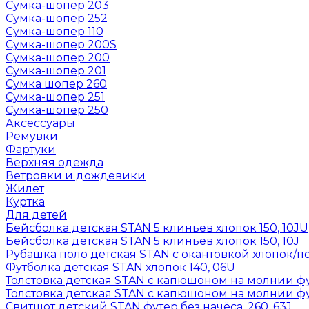
Сумка-шопер 203
Сумка-шопер 252
Сумка-шопер 110
Сумка-шопер 200S
Сумка-шопер 200
Сумка-шопер 201
Сумка шопер 260
Сумка-шопер 251
Сумка-шопер 250
Аксессуары
Ремувки
Фартуки
Верхняя одежда
Ветровки и дождевики
Жилет
Куртка
Для детей
Бейсболка детская STAN 5 клиньев хлопок 150, 10JU
Бейсболка детская STAN 5 клиньев хлопок 150, 10J
Рубашка поло детская STAN с окантовкой хлопок/по
Футболка детская STAN хлопок 140, 06U
Толстовка детская STAN с капюшоном на молнии фут
Толстовка детская STAN с капюшоном на молнии фут
Свитшот детский STAN футер без начёса, 260, 63J