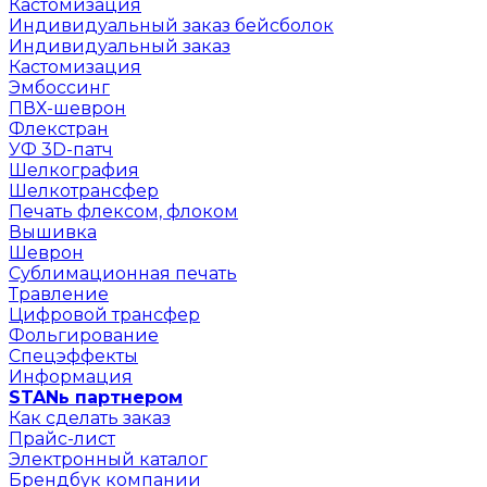
Кастомизация
Индивидуальный заказ бейсболок
Индивидуальный заказ
Кастомизация
Эмбоссинг
ПВХ-шеврон
Флекстран
УФ 3D-патч
Шелкография
Шелкотрансфер
Печать флексом, флоком
Вышивка
Шеврон
Сублимационная печать
Травление
Цифровой трансфер
Фольгирование
Спецэффекты
Информация
STANь партнером
Как сделать заказ
Прайс-лист
Электронный каталог
Брендбук компании