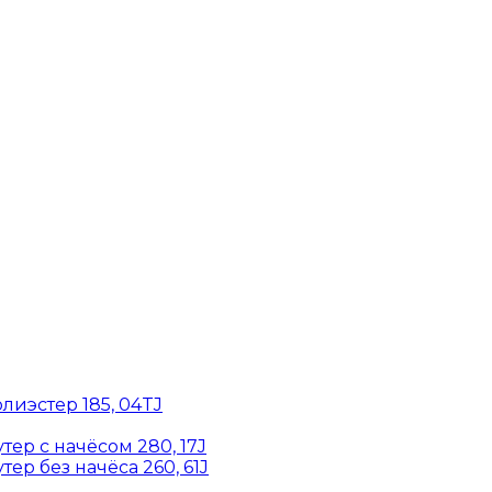
лиэстер 185, 04TJ
ер с начёсом 280, 17J
ер без начёса 260, 61J