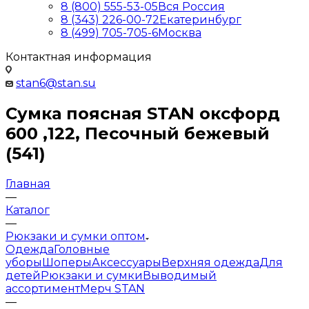
8 (800) 555-53-05
Вся Россия
8 (343) 226-00-72
Екатеринбург
8 (499) 705-705-6
Москва
Контактная информация
stan6@stan.su
Сумка поясная STAN оксфорд
600 ,122, Песочный бежевый
(541)
Главная
—
Каталог
—
Рюкзаки и сумки оптом
Одежда
Головные
уборы
Шоперы
Аксессуары
Верхняя одежда
Для
детей
Рюкзаки и сумки
Выводимый
ассортимент
Мерч STAN
—