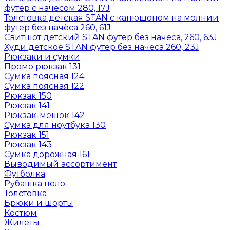
футер с начёсом 280, 17J
Толстовка детская STAN с капюшоном на молнии
футер без начёса 260, 61J
Свитшот детский STAN футер без начёса, 260, 63J
Худи детское STAN футер без начеса 260, 23J
Рюкзаки и сумки
Промо рюкзак 131
Сумка поясная 124
Сумка поясная 122
Рюкзак 150
Рюкзак 141
Рюкзак-мешок 142
Сумка для ноутбука 130
Рюкзак 151
Рюкзак 143
Сумка дорожная 161
Выводимый ассортимент
Футболка
Рубашка поло
Толстовка
Брюки и шорты
Костюм
Жилеты