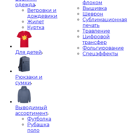
флоком
одежда
Вышивка
Ветровки и
Шеврон
дождевики
Сублимационная
Жилет
печать
Куртка
Травление
Цифровой
трансфер
Фольгирование
Для детей
Спецэффекты
Рюкзаки и
сумки
Выводимый
ассортимент
Футболка
Рубашка
поло