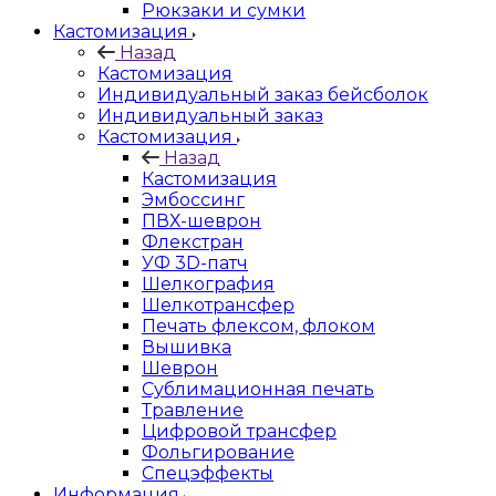
Рюкзаки и сумки
Кастомизация
Назад
Кастомизация
Индивидуальный заказ бейсболок
Индивидуальный заказ
Кастомизация
Назад
Кастомизация
Эмбоссинг
ПВХ-шеврон
Флекстран
УФ 3D-патч
Шелкография
Шелкотрансфер
Печать флексом, флоком
Вышивка
Шеврон
Сублимационная печать
Травление
Цифровой трансфер
Фольгирование
Спецэффекты
Информация