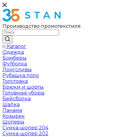
Производство промотекстиля
Каталог
Одежда
Бомберы
Футболка
Лонгсливы
Рубашка поло
Толстовка
Брюки и шорты
Головные уборы
Бейсболка
Шапка
Панама
Козырек
Шоперы
Сумка-шопер 204
Сумка-шопер 202