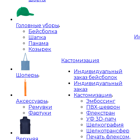
Головные уборы
Бейсболка
И
Шапка
Панама
Козырек
Кастомизация
Индивидуальный
Шоперы
заказ бейсболок
Индивидуальный
заказ
Кастомизация
Аксессуары
Эмбоссинг
Ремувки
ПВХ-шеврон
Фартуки
Флекстран
УФ 3D-патч
Шелкография
Шелкотрансфер
Печать флексом,
Верхняя