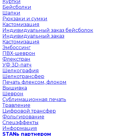
Куртки
Бейсболки
Шапки
Рюкзаки и сумки
Кастомизация
Индивидуальный заказ бейсболок
Индивидуальный заказ
Кастомизация
Эмбоссинг
ПВХ-шеврон
Флекстран
УФ 3D-патч
Шелкография
Шелкотрансфер
Печать флексом, флоком
Вышивка
Шеврон
Сублимационная печать
Травление
Цифровой трансфер
Фольгирование
Спецэффекты
Информация
STANь партнером