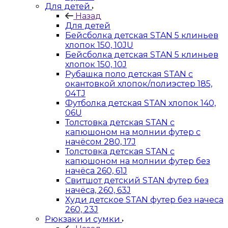
Для детей
Назад
Для детей
Бейсболка детская STAN 5 клиньев
хлопок 150, 10JU
Бейсболка детская STAN 5 клиньев
хлопок 150, 10J
Рубашка поло детская STAN с
окантовкой хлопок/полиэстер 185,
04TJ
Футболка детская STAN хлопок 140,
06U
Толстовка детская STAN с
капюшоном на молнии футер с
начёсом 280, 17J
Толстовка детская STAN с
капюшоном на молнии футер без
начёса 260, 61J
Свитшот детский STAN футер без
начёса, 260, 63J
Худи детское STAN футер без начеса
260, 23J
Рюкзаки и сумки