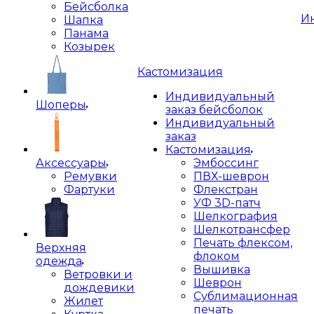
Бейсболка
И
Шапка
Панама
Козырек
Кастомизация
Индивидуальный
Шоперы
заказ бейсболок
Индивидуальный
заказ
Кастомизация
Аксессуары
Эмбоссинг
Ремувки
ПВХ-шеврон
Фартуки
Флекстран
УФ 3D-патч
Шелкография
Шелкотрансфер
Печать флексом,
Верхняя
флоком
одежда
Вышивка
Ветровки и
Шеврон
дождевики
Сублимационная
Жилет
печать