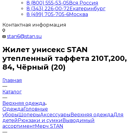
8 (800) 555-53-05
Вся Россия
8 (343) 226-00-72
Екатеринбург
8 (499) 705-705-6
Москва
Контактная информация
stan6@stan.su
Жилет унисекс STAN
утепленный таффета 210T,200,
84, Чёрный (20)
Главная
—
Каталог
—
Верхняя одежда
Одежда
Головные
уборы
Шоперы
Аксессуары
Верхняя одежда
Для
детей
Рюкзаки и сумки
Выводимый
ассортимент
Мерч STAN
—