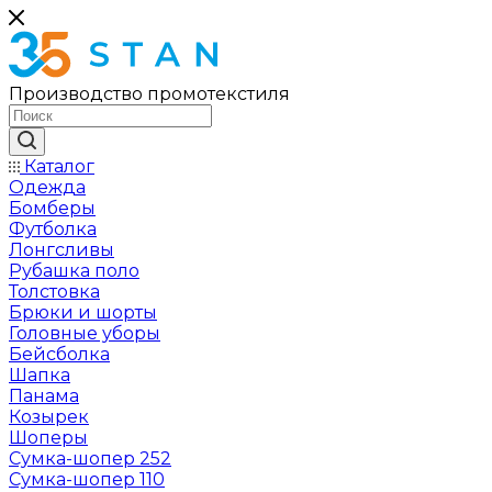
Производство промотекстиля
Каталог
Одежда
Бомберы
Футболка
Лонгсливы
Рубашка поло
Толстовка
Брюки и шорты
Головные уборы
Бейсболка
Шапка
Панама
Козырек
Шоперы
Сумка-шопер 252
Сумка-шопер 110