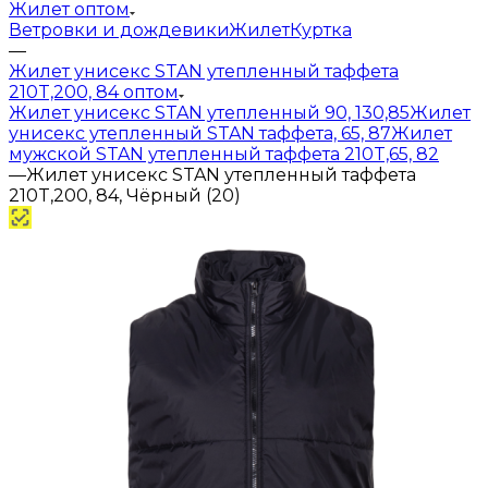
Жилет оптом
Ветровки и дождевики
Жилет
Куртка
—
Жилет унисекс STAN утепленный таффета
210T,200, 84 оптом
Жилет унисекс STAN утепленный 90, 130,85
Жилет
унисекс утепленный STAN таффета, 65, 87
Жилет
мужской STAN утепленный таффета 210T,65, 82
—
Жилет унисекс STAN утепленный таффета
210T,200, 84, Чёрный (20)