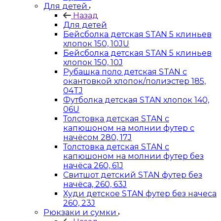
Для детей
Назад
Для детей
Бейсболка детская STAN 5 клиньев
хлопок 150, 10JU
Бейсболка детская STAN 5 клиньев
хлопок 150, 10J
Рубашка поло детская STAN с
окантовкой хлопок/полиэстер 185,
04TJ
Футболка детская STAN хлопок 140,
06U
Толстовка детская STAN с
капюшоном на молнии футер с
начёсом 280, 17J
Толстовка детская STAN с
капюшоном на молнии футер без
начёса 260, 61J
Свитшот детский STAN футер без
начёса, 260, 63J
Худи детское STAN футер без начеса
260, 23J
Рюкзаки и сумки