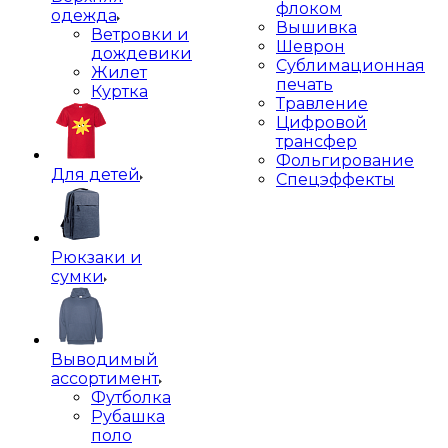
флоком
одежда
Вышивка
Ветровки и
Шеврон
дождевики
Сублимационная
Жилет
печать
Куртка
Травление
Цифровой
трансфер
Фольгирование
Для детей
Спецэффекты
Рюкзаки и
сумки
Выводимый
ассортимент
Футболка
Рубашка
поло