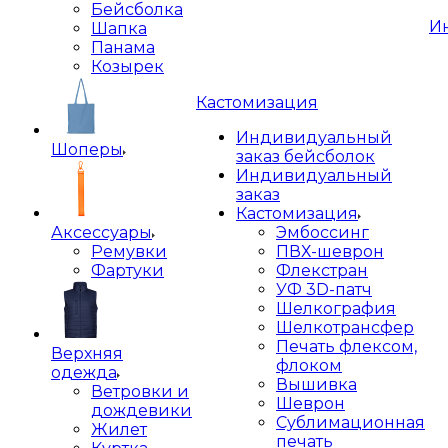
Бейсболка
И
Шапка
Панама
Козырек
Кастомизация
Индивидуальный
Шоперы
заказ бейсболок
Индивидуальный
заказ
Кастомизация
Аксессуары
Эмбоссинг
Ремувки
ПВХ-шеврон
Фартуки
Флекстран
УФ 3D-патч
Шелкография
Шелкотрансфер
Печать флексом,
Верхняя
флоком
одежда
Вышивка
Ветровки и
Шеврон
дождевики
Сублимационная
Жилет
печать