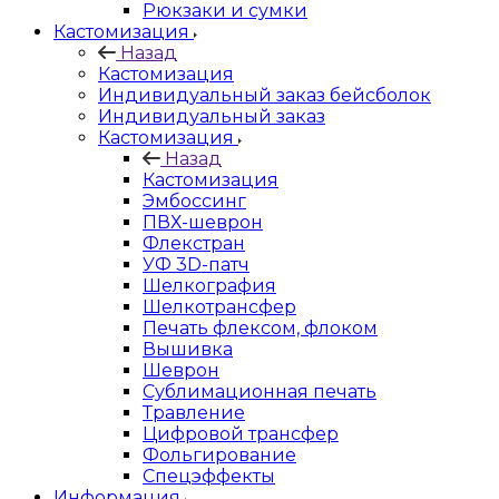
Рюкзаки и сумки
Кастомизация
Назад
Кастомизация
Индивидуальный заказ бейсболок
Индивидуальный заказ
Кастомизация
Назад
Кастомизация
Эмбоссинг
ПВХ-шеврон
Флекстран
УФ 3D-патч
Шелкография
Шелкотрансфер
Печать флексом, флоком
Вышивка
Шеврон
Сублимационная печать
Травление
Цифровой трансфер
Фольгирование
Спецэффекты
Информация