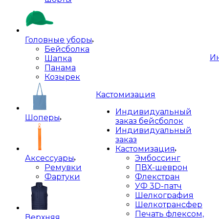
Головные уборы
Бейсболка
И
Шапка
Панама
Козырек
Кастомизация
Индивидуальный
Шоперы
заказ бейсболок
Индивидуальный
заказ
Кастомизация
Аксессуары
Эмбоссинг
Ремувки
ПВХ-шеврон
Фартуки
Флекстран
УФ 3D-патч
Шелкография
Шелкотрансфер
Печать флексом,
Верхняя