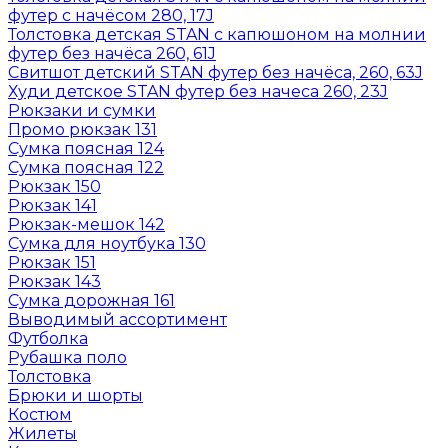
футер с начёсом 280, 17J
Толстовка детская STAN с капюшоном на молнии
футер без начёса 260, 61J
Свитшот детский STAN футер без начёса, 260, 63J
Худи детское STAN футер без начеса 260, 23J
Рюкзаки и сумки
Промо рюкзак 131
Сумка поясная 124
Сумка поясная 122
Рюкзак 150
Рюкзак 141
Рюкзак-мешок 142
Сумка для ноутбука 130
Рюкзак 151
Рюкзак 143
Сумка дорожная 161
Выводимый ассортимент
Футболка
Рубашка поло
Толстовка
Брюки и шорты
Костюм
Жилеты