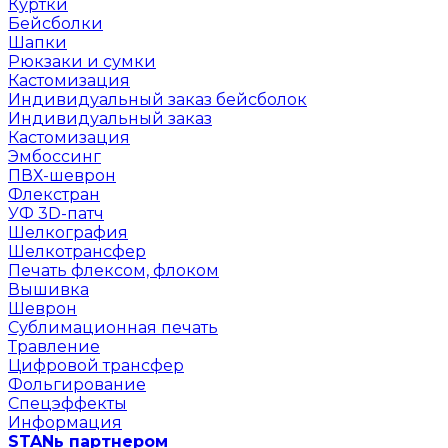
Куртки
Бейсболки
Шапки
Рюкзаки и сумки
Кастомизация
Индивидуальный заказ бейсболок
Индивидуальный заказ
Кастомизация
Эмбоссинг
ПВХ-шеврон
Флекстран
УФ 3D-патч
Шелкография
Шелкотрансфер
Печать флексом, флоком
Вышивка
Шеврон
Сублимационная печать
Травление
Цифровой трансфер
Фольгирование
Спецэффекты
Информация
STANь партнером