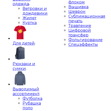
флоком
одежда
Вышивка
Ветровки и
Шеврон
дождевики
Сублимационная
Жилет
печать
Куртка
Травление
Цифровой
трансфер
Фольгирование
Для детей
Спецэффекты
Рюкзаки и
сумки
Выводимый
ассортимент
Футболка
Рубашка
поло