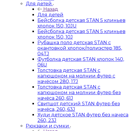
Для детей
Назад
Для детей
Бейсболка детская STAN 5 клиньев
хлопок 150, 10JU
Бейсболка детская STAN 5 клиньев
хлопок 150, 10J
Рубашка поло детская STAN с
окантовкой хлопок/полиэстер 185,
04TJ
Футболка детская STAN хлопок 140,
06U
Толстовка детская STAN с
капюшоном на молнии футер с
начёсом 280, 17J
Толстовка детская STAN с
капюшоном на молнии футер без
начёса 260, 61J
Свитшот детский STAN футер без
начёса, 260, 63J
Худи детское STAN футер без начеса
260, 23J
Рюкзаки и сумки