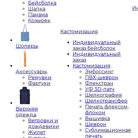
Бейсболка
И
Шапка
Панама
Козырек
Кастомизация
Индивидуальный
Шоперы
заказ бейсболок
Индивидуальный
заказ
Кастомизация
Аксессуары
Эмбоссинг
Ремувки
ПВХ-шеврон
Фартуки
Флекстран
УФ 3D-патч
Шелкография
Шелкотрансфер
Печать флексом,
Верхняя
флоком
одежда
Вышивка
Ветровки и
Шеврон
дождевики
Сублимационная
Жилет
печать