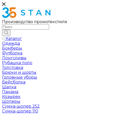
Производство промотекстиля
Каталог
Одежда
Бомберы
Футболка
Лонгсливы
Рубашка поло
Толстовка
Брюки и шорты
Головные уборы
Бейсболка
Шапка
Панама
Козырек
Шоперы
Сумка-шопер 252
Сумка-шопер 110