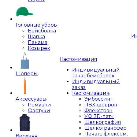
Головные уборы
Бейсболка
И
Шапка
Панама
Козырек
Кастомизация
Индивидуальный
Шоперы
заказ бейсболок
Индивидуальный
заказ
Кастомизация
Аксессуары
Эмбоссинг
Ремувки
ПВХ-шеврон
Фартуки
Флекстран
УФ 3D-патч
Шелкография
Шелкотрансфер
Печать флексом,
Верхняя