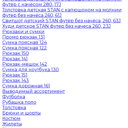
футер с начёсом 280, 17J
Толстовка детская STAN с капюшоном на молнии
футер без начёса 260, 61J
Свитшот детский STAN футер без начёса, 260, 63J
Худи детское STAN футер без начеса 260, 23J
Рюкзаки и сумки
Промо рюкзак 131
Сумка поясная 124
Сумка поясная 122
Рюкзак 150
Рюкзак 141
Рюкзак-мешок 142
Сумка для ноутбука 130
Рюкзак 151
Рюкзак 143
Сумка дорожная 161
Выводимый ассортимент
Футболка
Рубашка поло
Толстовка
Брюки и шорты
Костюм
Жилеты