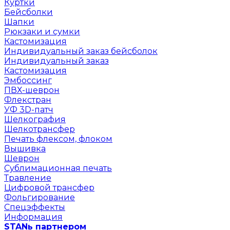
Куртки
Бейсболки
Шапки
Рюкзаки и сумки
Кастомизация
Индивидуальный заказ бейсболок
Индивидуальный заказ
Кастомизация
Эмбоссинг
ПВХ-шеврон
Флекстран
УФ 3D-патч
Шелкография
Шелкотрансфер
Печать флексом, флоком
Вышивка
Шеврон
Сублимационная печать
Травление
Цифровой трансфер
Фольгирование
Спецэффекты
Информация
STANь партнером