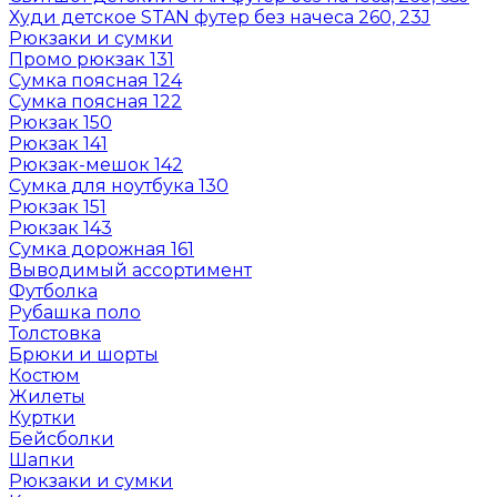
Худи детское STAN футер без начеса 260, 23J
Рюкзаки и сумки
Промо рюкзак 131
Сумка поясная 124
Сумка поясная 122
Рюкзак 150
Рюкзак 141
Рюкзак-мешок 142
Сумка для ноутбука 130
Рюкзак 151
Рюкзак 143
Сумка дорожная 161
Выводимый ассортимент
Футболка
Рубашка поло
Толстовка
Брюки и шорты
Костюм
Жилеты
Куртки
Бейсболки
Шапки
Рюкзаки и сумки