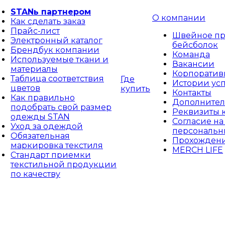
STANь партнером
О компании
Как сделать заказ
Прайс-лист
Швейное пр
Электронный каталог
бейсболок
Брендбук компании
Команда
Используемые ткани и
Вакансии
материалы
Корпоративн
Таблица соответствия
Где
Истории ус
цветов
купить
Контакты
Как правильно
Дополнител
подобрать свой размер
Реквизиты 
одежды STAN
Согласие на
Уход за одеждой
персональн
Обязательная
Прохождени
маркировка текстиля
MERCH LIFE
Стандарт приемки
текстильной продукции
по качеству