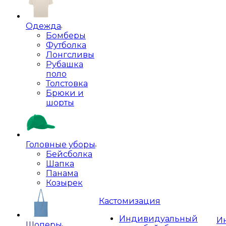
Одежда
Бомберы
Футболка
Лонгсливы
Рубашка
поло
Толстовка
Брюки и
шорты
Головные уборы
Бейсболка
Шапка
Панама
Козырек
Кастомизация
Индивидуальный
И
Шоперы