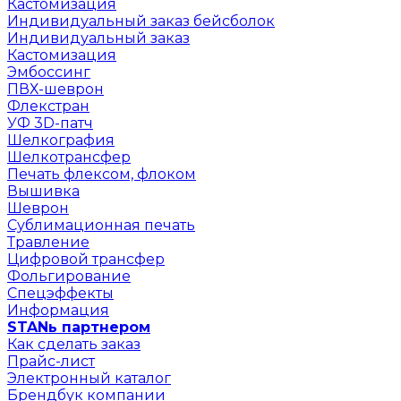
Кастомизация
Индивидуальный заказ бейсболок
Индивидуальный заказ
Кастомизация
Эмбоссинг
ПВХ-шеврон
Флекстран
УФ 3D-патч
Шелкография
Шелкотрансфер
Печать флексом, флоком
Вышивка
Шеврон
Сублимационная печать
Травление
Цифровой трансфер
Фольгирование
Спецэффекты
Информация
STANь партнером
Как сделать заказ
Прайс-лист
Электронный каталог
Брендбук компании