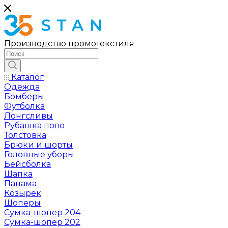
Производство промотекстиля
Каталог
Одежда
Бомберы
Футболка
Лонгсливы
Рубашка поло
Толстовка
Брюки и шорты
Головные уборы
Бейсболка
Шапка
Панама
Козырек
Шоперы
Сумка-шопер 204
Сумка-шопер 202