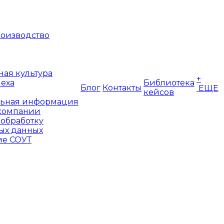
оизводство
ая культура
+
пеха
Библиотека
Блог
Контакты
ЕЩЕ
кейсов
ьная информация
компании
 обработку
ых данных
е СОУТ