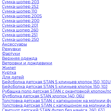
Сумка-шопер 203
Сумка-шопер 252
Сумка-шопер 110
Сумка-шопер 200S
Сумка-шопер 200
Сумка-шопер 201
Сумка шопер 260
Сумка-шопер 251
Сумка-шопер 250
Аксессуары
Ремувки
Фартуки
Верхняя одежда
Ветровки и дождевики
Жилет
Куртка
Для детей
Бейсболка детская STAN 5 клиньев хлопок 150, 10JU
Бейсболка детская STAN 5 клиньев хлопок 150, 10J
Рубашка поло детская STAN с окантовкой хлопок/по
Футболка детская STAN хлопок 140, 06U
Толстовка детская STAN с капюшоном на молнии фут
Толстовка детская STAN с капюшоном на молнии фут
Свитшот детский STAN футер без начёса, 260, 63J