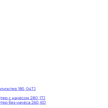
лиэстер 185, 04TJ
ер с начёсом 280, 17J
ер без начёса 260, 61J