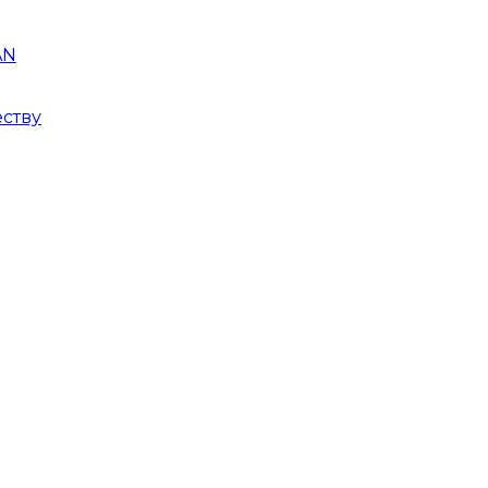
AN
ству