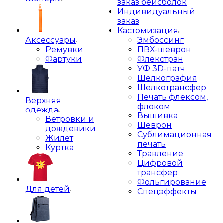
заказ бейсболок
Индивидуальный
заказ
Кастомизация
Аксессуары
Эмбоссинг
Ремувки
ПВХ-шеврон
Фартуки
Флекстран
УФ 3D-патч
Шелкография
Шелкотрансфер
Печать флексом,
Верхняя
флоком
одежда
Вышивка
Ветровки и
Шеврон
дождевики
Сублимационная
Жилет
печать
Куртка
Травление
Цифровой
трансфер
Фольгирование
Для детей
Спецэффекты