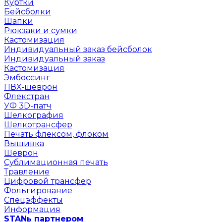
Куртки
Бейсболки
Шапки
Рюкзаки и сумки
Кастомизация
Индивидуальный заказ бейсболок
Индивидуальный заказ
Кастомизация
Эмбоссинг
ПВХ-шеврон
Флекстран
УФ 3D-патч
Шелкография
Шелкотрансфер
Печать флексом, флоком
Вышивка
Шеврон
Сублимационная печать
Травление
Цифровой трансфер
Фольгирование
Спецэффекты
Информация
STANь партнером