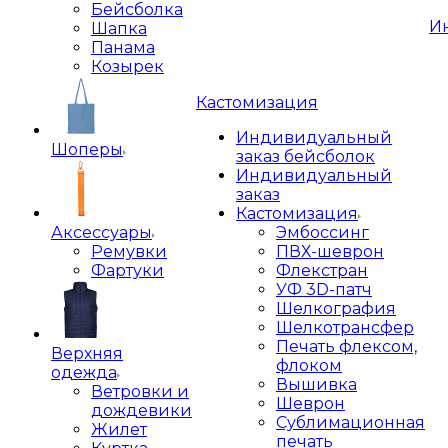
Бейсболка
И
Шапка
Панама
Козырек
Кастомизация
Индивидуальный
Шоперы
заказ бейсболок
Индивидуальный
заказ
Кастомизация
Аксессуары
Эмбоссинг
Ремувки
ПВХ-шеврон
Фартуки
Флекстран
УФ 3D-патч
Шелкография
Шелкотрансфер
Печать флексом,
Верхняя
флоком
одежда
Вышивка
Ветровки и
Шеврон
дождевики
Сублимационная
Жилет
печать