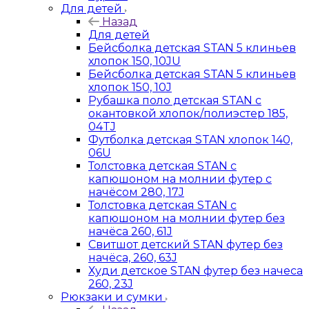
Для детей
Назад
Для детей
Бейсболка детская STAN 5 клиньев
хлопок 150, 10JU
Бейсболка детская STAN 5 клиньев
хлопок 150, 10J
Рубашка поло детская STAN с
окантовкой хлопок/полиэстер 185,
04TJ
Футболка детская STAN хлопок 140,
06U
Толстовка детская STAN с
капюшоном на молнии футер с
начёсом 280, 17J
Толстовка детская STAN с
капюшоном на молнии футер без
начёса 260, 61J
Свитшот детский STAN футер без
начёса, 260, 63J
Худи детское STAN футер без начеса
260, 23J
Рюкзаки и сумки