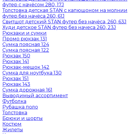
футер с начёсом 280, 17J
Толстовка детская STAN с капюшоном на молнии
футер без начёса 260, 61J
Свитшот детский STAN футер без начёса, 260, 63J
Худи детское STAN футер без начеса 260, 23J
Рюкзаки и сумки
Промо рюкзак 131
Сумка поясная 124
Сумка поясная 122
Рюкзак 150
Рюкзак 141
Рюкзак-мешок 142
Сумка для ноутбука 130
Рюкзак 151
Рюкзак 143
Сумка дорожная 161
Выводимый ассортимент
Футболка
Рубашка поло
Толстовка
Брюки и шорты
Костюм
Жилеты