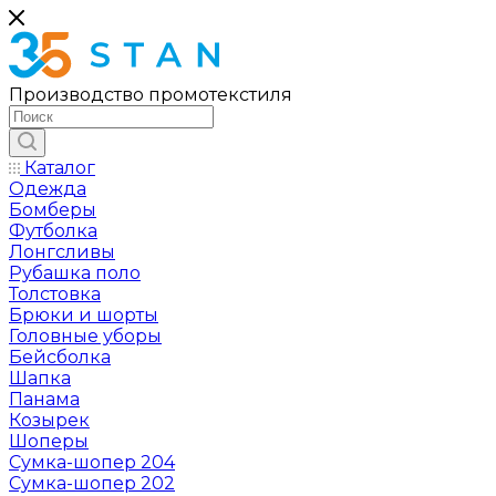
Производство промотекстиля
Каталог
Одежда
Бомберы
Футболка
Лонгсливы
Рубашка поло
Толстовка
Брюки и шорты
Головные уборы
Бейсболка
Шапка
Панама
Козырек
Шоперы
Сумка-шопер 204
Сумка-шопер 202