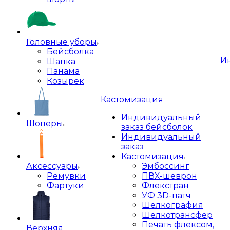
Головные уборы
Бейсболка
И
Шапка
Панама
Козырек
Кастомизация
Индивидуальный
Шоперы
заказ бейсболок
Индивидуальный
заказ
Кастомизация
Аксессуары
Эмбоссинг
Ремувки
ПВХ-шеврон
Фартуки
Флекстран
УФ 3D-патч
Шелкография
Шелкотрансфер
Печать флексом,
Верхняя