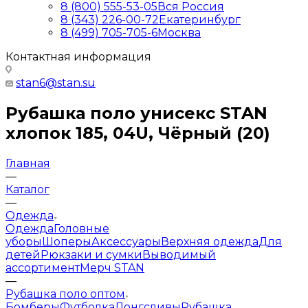
8 (800) 555-53-05
Вся Россия
8 (343) 226-00-72
Екатеринбург
8 (499) 705-705-6
Москва
Контактная информация
stan6@stan.su
Рубашка поло унисекс STAN
хлопок 185, 04U, Чёрный (20)
Главная
—
Каталог
—
Одежда
Одежда
Головные
уборы
Шоперы
Аксессуары
Верхняя одежда
Для
детей
Рюкзаки и сумки
Выводимый
ассортимент
Мерч STAN
—
Рубашка поло оптом
Бомберы
Футболка
Лонгсливы
Рубашка