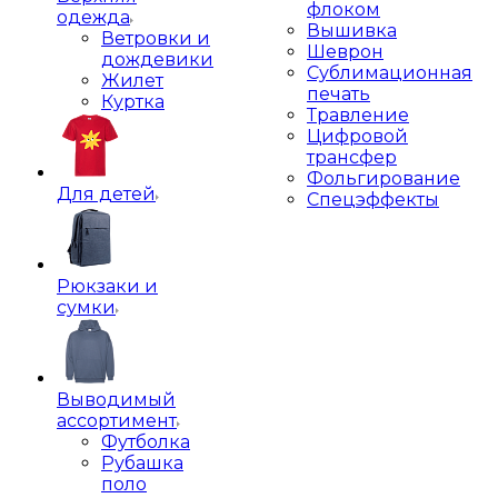
флоком
одежда
Вышивка
Ветровки и
Шеврон
дождевики
Сублимационная
Жилет
печать
Куртка
Травление
Цифровой
трансфер
Фольгирование
Для детей
Спецэффекты
Рюкзаки и
сумки
Выводимый
ассортимент
Футболка
Рубашка
поло