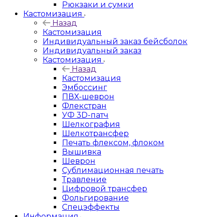
Рюкзаки и сумки
Кастомизация
Назад
Кастомизация
Индивидуальный заказ бейсболок
Индивидуальный заказ
Кастомизация
Назад
Кастомизация
Эмбоссинг
ПВХ-шеврон
Флекстран
УФ 3D-патч
Шелкография
Шелкотрансфер
Печать флексом, флоком
Вышивка
Шеврон
Сублимационная печать
Травление
Цифровой трансфер
Фольгирование
Спецэффекты
Информация