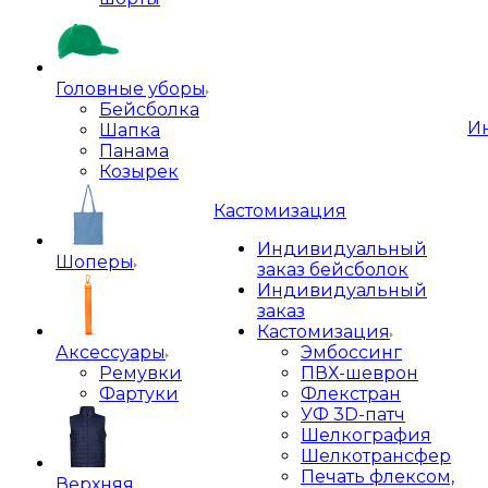
Головные уборы
Бейсболка
И
Шапка
Панама
Козырек
Кастомизация
Индивидуальный
Шоперы
заказ бейсболок
Индивидуальный
заказ
Кастомизация
Аксессуары
Эмбоссинг
Ремувки
ПВХ-шеврон
Фартуки
Флекстран
УФ 3D-патч
Шелкография
Шелкотрансфер
Печать флексом,
Верхняя