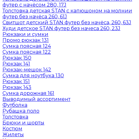
футер с начёсом 280, 17J
Толстовка детская STAN с капюшоном на молнии
футер без начёса 260, 61J
Свитшот детский STAN футер без начёса, 260, 63J
Худи детское STAN футер без начеса 260, 23J
Рюкзаки и сумки
Промо рюкзак 131
Сумка поясная 124
Сумка поясная 122
Рюкзак 150
Рюкзак 141
Рюкзак-мешок 142
Сумка для ноутбука 130
Рюкзак 151
Рюкзак 143
Сумка дорожная 161
Выводимый ассортимент
Футболка
Рубашка поло
Толстовка
Брюки и шорты
Костюм
Жилеты