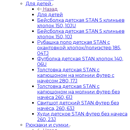
Для детей
Назад
Для детей
Бейсболка детская STAN 5 клиньев
хлопок 150, 10JU
Бейсболка детская STAN 5 клиньев
хлопок 150, 10J
Рубашка поло детская STAN с
окантовкой хлопок/полиэстер 185,
04TJ
Футболка детская STAN хлопок 140,
06U
Толстовка детская STAN с
капюшоном на молнии футер с
начёсом 280, 17J
Толстовка детская STAN с
капюшоном на молнии футер без
начёса 260, 61J
Свитшот детский STAN футер без
начёса, 260, 63J
Худи детское STAN футер без начеса
260, 23J
Рюкзаки и сумки