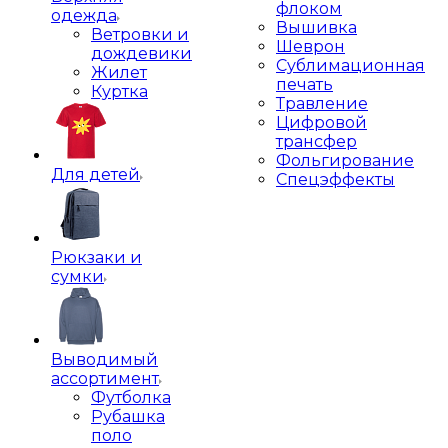
флоком
одежда
Вышивка
Ветровки и
Шеврон
дождевики
Сублимационная
Жилет
печать
Куртка
Травление
Цифровой
трансфер
Фольгирование
Для детей
Спецэффекты
Рюкзаки и
сумки
Выводимый
ассортимент
Футболка
Рубашка
поло