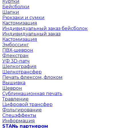
Куртки
Бейсболки
Шапки
Рюкзаки и сумки
Кастомизация
Индивидуальный заказ бейсболок
Индивидуальный заказ
Кастомизация
Эмбоссинг
ПВХ-шеврон
Флекстран
УФ 3D-патч
Шелкография
Шелкотрансфер
Печать флексом, флоком
Вышивка
Шеврон
Сублимационная печать
Травление
Цифровой трансфер
Фольгирование
Спецэффекты
Информация
STANь партнером