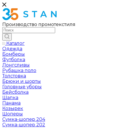
Производство промотекстиля
Каталог
Одежда
Бомберы
Футболка
Лонгсливы
Рубашка поло
Толстовка
Брюки и шорты
Головные уборы
Бейсболка
Шапка
Панама
Козырек
Шоперы
Сумка-шопер 204
Сумка-шопер 202