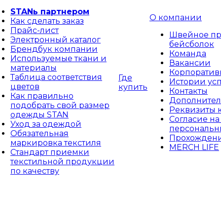
STANь партнером
О компании
Как сделать заказ
Прайс-лист
Швейное пр
Электронный каталог
бейсболок
Брендбук компании
Команда
Используемые ткани и
Вакансии
материалы
Корпоративн
Таблица соответствия
Где
Истории ус
цветов
купить
Контакты
Как правильно
Дополнител
подобрать свой размер
Реквизиты 
одежды STAN
Согласие на
Уход за одеждой
персональн
Обязательная
Прохождени
маркировка текстиля
MERCH LIFE
Стандарт приемки
текстильной продукции
по качеству