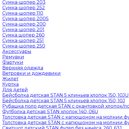
Сумка-шопер 203
Сумка-шопер 252
Сумка-шопер 110
Сумка-шопер 200S
Сумка-шопер 200
Сумка-шопер 201
Сумка шопер 260
Сумка-шопер 251
Сумка-шопер 250
Аксессуары
Ремувки
Фартуки
Верхняя одежда
Ветровки и дождевики
Жилет
Куртка
Для детей
Бейсболка детская STAN 5 клиньев хлопок 150, 10JU
Бейсболка детская STAN 5 клиньев хлопок 150, 10J
Рубашка поло детская STAN с окантовкой хлопок/по
Футболка детская STAN хлопок 140, 06U
Толстовка детская STAN с капюшоном на молнии фут
Толстовка детская STAN с капюшоном на молнии фут
Свитшот детский STAN футер без начёса, 260, 63J