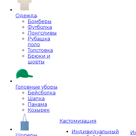
Одежда
Бомберы
Футболка
Лонгсливы
Рубашка
поло
Толстовка
Брюки и
шорты
Головные уборы
Бейсболка
Шапка
Панама
Козырек
Кастомизация
Индивидуальный
И
Шоперы