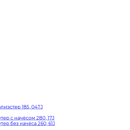
лиэстер 185, 04TJ
ер с начёсом 280, 17J
ер без начёса 260, 61J