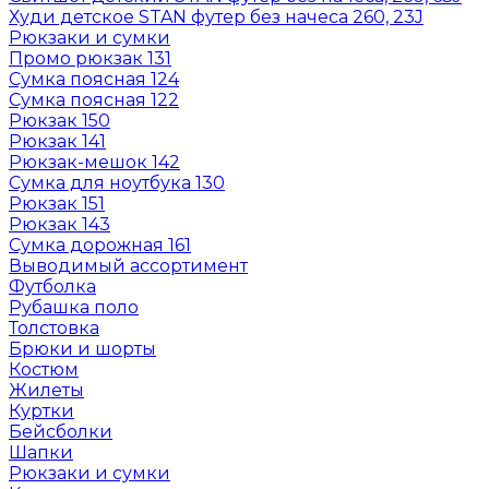
Худи детское STAN футер без начеса 260, 23J
Рюкзаки и сумки
Промо рюкзак 131
Сумка поясная 124
Сумка поясная 122
Рюкзак 150
Рюкзак 141
Рюкзак-мешок 142
Сумка для ноутбука 130
Рюкзак 151
Рюкзак 143
Сумка дорожная 161
Выводимый ассортимент
Футболка
Рубашка поло
Толстовка
Брюки и шорты
Костюм
Жилеты
Куртки
Бейсболки
Шапки
Рюкзаки и сумки