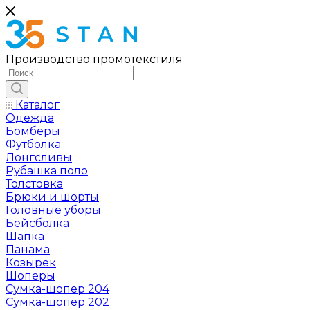
Производство промотекстиля
Каталог
Одежда
Бомберы
Футболка
Лонгсливы
Рубашка поло
Толстовка
Брюки и шорты
Головные уборы
Бейсболка
Шапка
Панама
Козырек
Шоперы
Сумка-шопер 204
Сумка-шопер 202