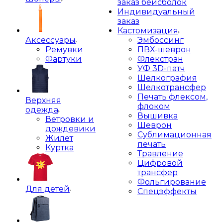
заказ бейсболок
Индивидуальный
заказ
Кастомизация
Аксессуары
Эмбоссинг
Ремувки
ПВХ-шеврон
Фартуки
Флекстран
УФ 3D-патч
Шелкография
Шелкотрансфер
Печать флексом,
Верхняя
флоком
одежда
Вышивка
Ветровки и
Шеврон
дождевики
Сублимационная
Жилет
печать
Куртка
Травление
Цифровой
трансфер
Фольгирование
Для детей
Спецэффекты