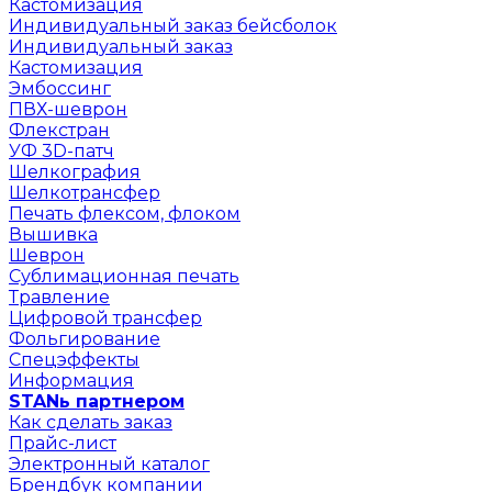
Кастомизация
Индивидуальный заказ бейсболок
Индивидуальный заказ
Кастомизация
Эмбоссинг
ПВХ-шеврон
Флекстран
УФ 3D-патч
Шелкография
Шелкотрансфер
Печать флексом, флоком
Вышивка
Шеврон
Сублимационная печать
Травление
Цифровой трансфер
Фольгирование
Спецэффекты
Информация
STANь партнером
Как сделать заказ
Прайс-лист
Электронный каталог
Брендбук компании