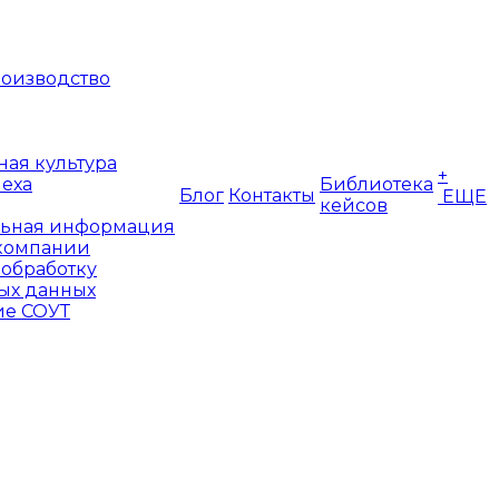
оизводство
ая культура
+
пеха
Библиотека
Блог
Контакты
ЕЩЕ
кейсов
ьная информация
компании
 обработку
ых данных
е СОУТ