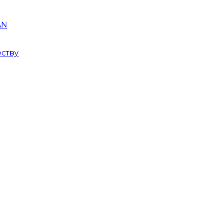
AN
ству