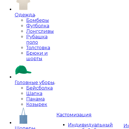
Одежда
Бомберы
Футболка
Лонгсливы
Рубашка
поло
Толстовка
Брюки и
шорты
Головные уборы
Бейсболка
Шапка
Панама
Козырек
Кастомизация
Индивидуальный
И
Шоперы