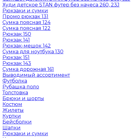
Худи детское STAN футер без начеса 260, 23J
Рюкзаки и сумки
Промо рюкзак 131
Сумка поясная 124
Сумка поясная 122
Рюкзак 150
Рюкзак 141
Рюкзак-мешок 142
Сумка для ноутбука 130
Рюкзак 151
Рюкзак 143
Сумка дорожная 161
Выводимый ассортимент
Футболка
Рубашка поло
Толстовка
Брюки и шорты
Костюм
Жилеты
Куртки
Бейсболки
Шапки
Рюкзаки и сумки