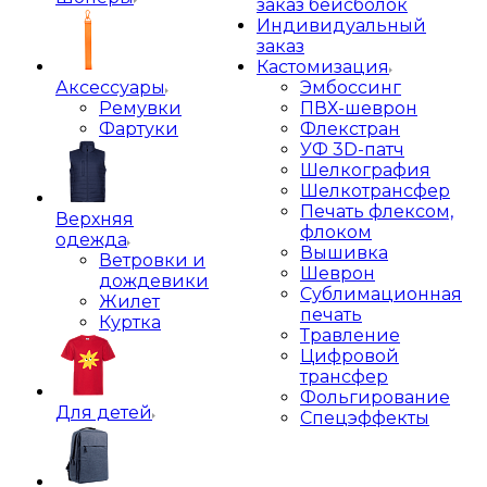
заказ бейсболок
Индивидуальный
заказ
Кастомизация
Аксессуары
Эмбоссинг
Ремувки
ПВХ-шеврон
Фартуки
Флекстран
УФ 3D-патч
Шелкография
Шелкотрансфер
Печать флексом,
Верхняя
флоком
одежда
Вышивка
Ветровки и
Шеврон
дождевики
Сублимационная
Жилет
печать
Куртка
Травление
Цифровой
трансфер
Фольгирование
Для детей
Спецэффекты