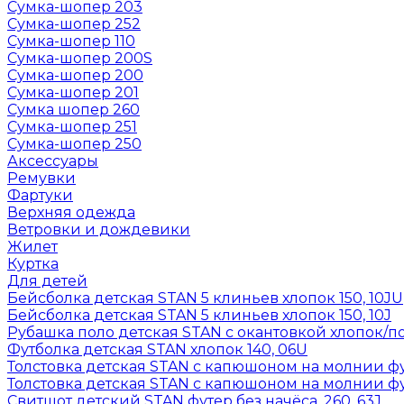
Сумка-шопер 203
Сумка-шопер 252
Сумка-шопер 110
Сумка-шопер 200S
Сумка-шопер 200
Сумка-шопер 201
Сумка шопер 260
Сумка-шопер 251
Сумка-шопер 250
Аксессуары
Ремувки
Фартуки
Верхняя одежда
Ветровки и дождевики
Жилет
Куртка
Для детей
Бейсболка детская STAN 5 клиньев хлопок 150, 10JU
Бейсболка детская STAN 5 клиньев хлопок 150, 10J
Рубашка поло детская STAN с окантовкой хлопок/по
Футболка детская STAN хлопок 140, 06U
Толстовка детская STAN с капюшоном на молнии фут
Толстовка детская STAN с капюшоном на молнии фут
Свитшот детский STAN футер без начёса, 260, 63J