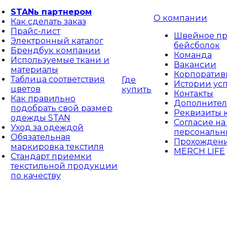
STANь партнером
О компании
Как сделать заказ
Прайс-лист
Швейное пр
Электронный каталог
бейсболок
Брендбук компании
Команда
Используемые ткани и
Вакансии
материалы
Корпоративн
Таблица соответствия
Где
Истории ус
цветов
купить
Контакты
Как правильно
Дополнител
подобрать свой размер
Реквизиты 
одежды STAN
Согласие на
Уход за одеждой
персональн
Обязательная
Прохождени
маркировка текстиля
MERCH LIFE
Стандарт приемки
текстильной продукции
по качеству