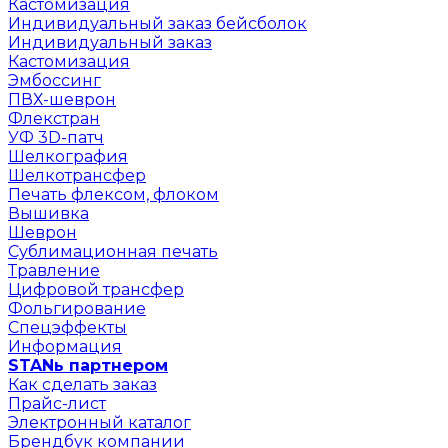
Кастомизация
Индивидуальный заказ бейсболок
Индивидуальный заказ
Кастомизация
Эмбоссинг
ПВХ-шеврон
Флекстран
УФ 3D-патч
Шелкография
Шелкотрансфер
Печать флексом, флоком
Вышивка
Шеврон
Сублимационная печать
Травление
Цифровой трансфер
Фольгирование
Спецэффекты
Информация
STANь партнером
Как сделать заказ
Прайс-лист
Электронный каталог
Брендбук компании