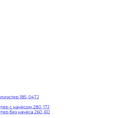
лиэстер 185, 04TJ
ер с начёсом 280, 17J
ер без начёса 260, 61J