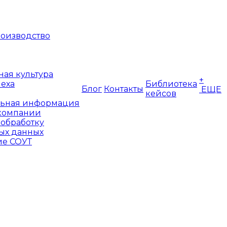
оизводство
ая культура
+
пеха
Библиотека
Блог
Контакты
ЕЩЕ
кейсов
ьная информация
компании
 обработку
ых данных
е СОУТ