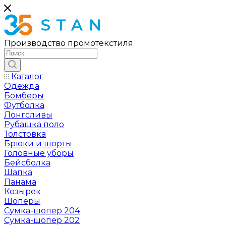
Производство промотекстиля
Каталог
Одежда
Бомберы
Футболка
Лонгсливы
Рубашка поло
Толстовка
Брюки и шорты
Головные уборы
Бейсболка
Шапка
Панама
Козырек
Шоперы
Сумка-шопер 204
Сумка-шопер 202