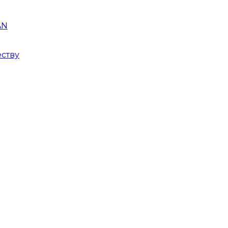
AN
ству