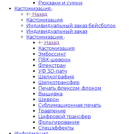
Рюкзаки и сумки
Кастомизация
Назад
Кастомизация
Индивидуальный заказ бейсболок
Индивидуальный заказ
Кастомизация
Назад
Кастомизация
Эмбоссинг
ПВХ-шеврон
Флекстран
УФ 3D-патч
Шелкография
Шелкотрансфер
Печать флексом, флоком
Вышивка
Шеврон
Сублимационная печать
Травление
Цифровой трансфер
Фольгирование
Спецэффекты
Информация