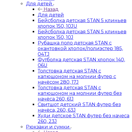
Для детей
Назад
Для детей
Бейсболка детская STAN 5 клиньев
хлопок 150, 10JU
Бейсболка детская STAN 5 клиньев
хлопок 150, 10J
Рубашка поло детская STAN с
окантовкой хлопок/полиэстер 185,
04TJ
Футболка детская STAN хлопок 140,
06U
Толстовка детская STAN с
капюшоном на молнии футер с
начёсом 280, 17J
Толстовка детская STAN с
капюшоном на молнии футер без
начёса 260, 61J
Свитшот детский STAN футер без
начёса, 260, 63J
Худи детское STAN футер без начеса
260, 23J
Рюкзаки и сумки