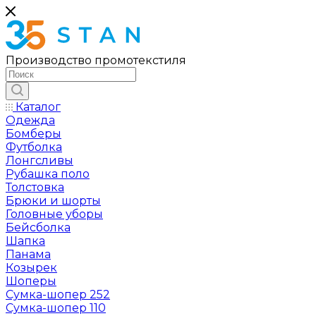
Производство промотекстиля
Каталог
Одежда
Бомберы
Футболка
Лонгсливы
Рубашка поло
Толстовка
Брюки и шорты
Головные уборы
Бейсболка
Шапка
Панама
Козырек
Шоперы
Сумка-шопер 252
Сумка-шопер 110