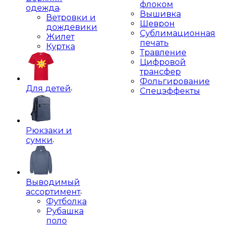
флоком
одежда
Вышивка
Ветровки и
Шеврон
дождевики
Сублимационная
Жилет
печать
Куртка
Травление
Цифровой
трансфер
Фольгирование
Для детей
Спецэффекты
Рюкзаки и
сумки
Выводимый
ассортимент
Футболка
Рубашка
поло