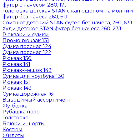
футер с начёсом 280, 17J
Толстовка детская STAN с капюшоном на молнии
футер без начёса 260, 61J
Свитшот детский STAN футер без начёса, 260, 63J
Худи детское STAN футер без начеса 260, 23J
Рюкзаки и сумки
Промо рюкзак 131
Сумка поясная 124
Сумка поясная 122
Рюкзак 150
Рюкзак 141
Рюкзак-мешок 142
Сумка для ноутбука 130
Рюкзак 151
Рюкзак 143
Сумка дорожная 161
Выводимый ассортимент
Футболка
Рубашка поло
Толстовка
Брюки и шорты
Костюм
Жилеты