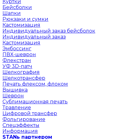
Куртки
Бейсболки
Шапки
Рюкзаки и сумки
Кастомизация
Индивидуальный заказ бейсболок
Индивидуальный заказ
Кастомизация
Эмбоссинг
ПВХ-шеврон
Флекстран
УФ 3D-патч
Шелкография
Шелкотрансфер
Печать флексом, флоком
Вышивка
Шеврон
Сублимационная печать
Травление
Цифровой трансфер
Фольгирование
Спецэффекты
Информация
STANь партнером