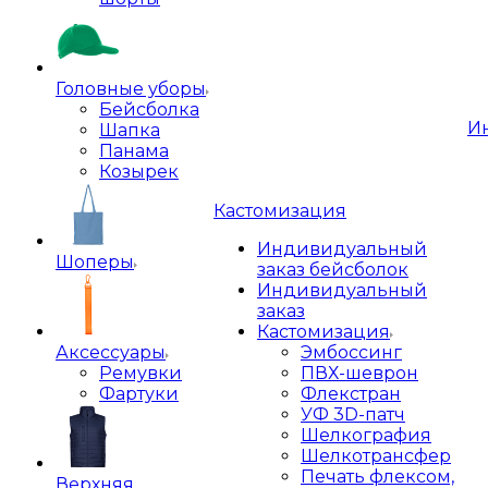
Головные уборы
Бейсболка
И
Шапка
Панама
Козырек
Кастомизация
Индивидуальный
Шоперы
заказ бейсболок
Индивидуальный
заказ
Кастомизация
Аксессуары
Эмбоссинг
Ремувки
ПВХ-шеврон
Фартуки
Флекстран
УФ 3D-патч
Шелкография
Шелкотрансфер
Печать флексом,
Верхняя