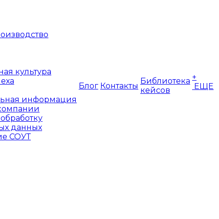
оизводство
ая культура
+
пеха
Библиотека
Блог
Контакты
ЕЩЕ
кейсов
ьная информация
компании
 обработку
ых данных
е СОУТ