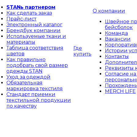
STANь партнером
О компании
Как сделать заказ
Прайс-лист
Швейное пр
Электронный каталог
бейсболок
Брендбук компании
Команда
Используемые ткани и
Вакансии
материалы
Корпоративн
Таблица соответствия
Где
Истории ус
цветов
купить
Контакты
Как правильно
Дополнител
подобрать свой размер
Реквизиты 
одежды STAN
Согласие на
Уход за одеждой
персональн
Обязательная
Прохождени
маркировка текстиля
MERCH LIFE
Стандарт приемки
текстильной продукции
по качеству