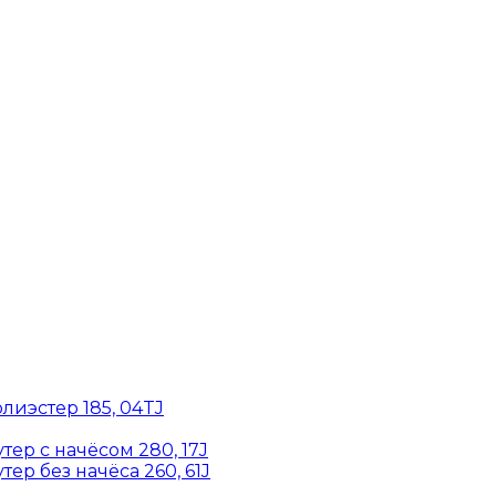
лиэстер 185, 04TJ
ер с начёсом 280, 17J
ер без начёса 260, 61J