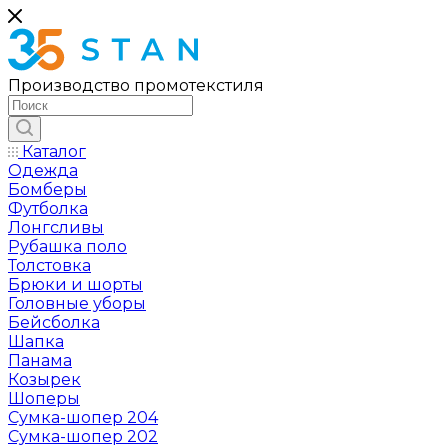
Производство промотекстиля
Каталог
Одежда
Бомберы
Футболка
Лонгсливы
Рубашка поло
Толстовка
Брюки и шорты
Головные уборы
Бейсболка
Шапка
Панама
Козырек
Шоперы
Сумка-шопер 204
Сумка-шопер 202