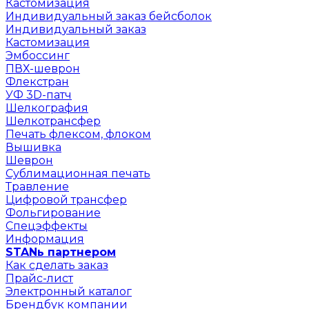
Кастомизация
Индивидуальный заказ бейсболок
Индивидуальный заказ
Кастомизация
Эмбоссинг
ПВХ-шеврон
Флекстран
УФ 3D-патч
Шелкография
Шелкотрансфер
Печать флексом, флоком
Вышивка
Шеврон
Сублимационная печать
Травление
Цифровой трансфер
Фольгирование
Спецэффекты
Информация
STANь партнером
Как сделать заказ
Прайс-лист
Электронный каталог
Брендбук компании