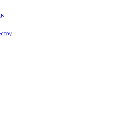
AN
ству