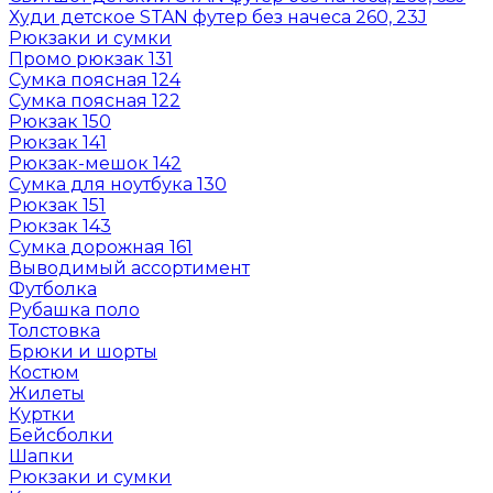
Худи детское STAN футер без начеса 260, 23J
Рюкзаки и сумки
Промо рюкзак 131
Сумка поясная 124
Сумка поясная 122
Рюкзак 150
Рюкзак 141
Рюкзак-мешок 142
Сумка для ноутбука 130
Рюкзак 151
Рюкзак 143
Сумка дорожная 161
Выводимый ассортимент
Футболка
Рубашка поло
Толстовка
Брюки и шорты
Костюм
Жилеты
Куртки
Бейсболки
Шапки
Рюкзаки и сумки