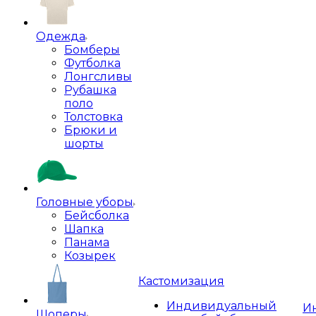
Одежда
Бомберы
Футболка
Лонгсливы
Рубашка
поло
Толстовка
Брюки и
шорты
Головные уборы
Бейсболка
Шапка
Панама
Козырек
Кастомизация
Индивидуальный
И
Шоперы