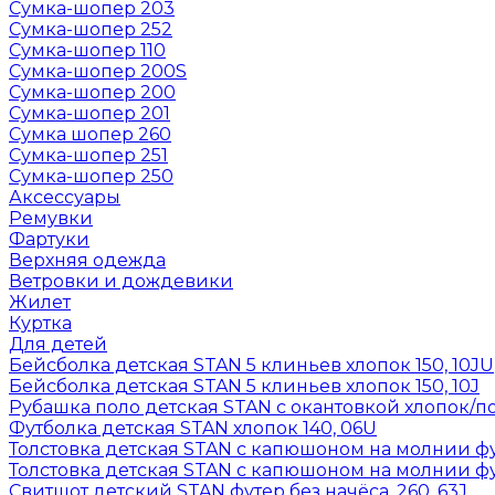
Сумка-шопер 203
Сумка-шопер 252
Сумка-шопер 110
Сумка-шопер 200S
Сумка-шопер 200
Сумка-шопер 201
Сумка шопер 260
Сумка-шопер 251
Сумка-шопер 250
Аксессуары
Ремувки
Фартуки
Верхняя одежда
Ветровки и дождевики
Жилет
Куртка
Для детей
Бейсболка детская STAN 5 клиньев хлопок 150, 10JU
Бейсболка детская STAN 5 клиньев хлопок 150, 10J
Рубашка поло детская STAN с окантовкой хлопок/по
Футболка детская STAN хлопок 140, 06U
Толстовка детская STAN с капюшоном на молнии фут
Толстовка детская STAN с капюшоном на молнии фут
Свитшот детский STAN футер без начёса, 260, 63J