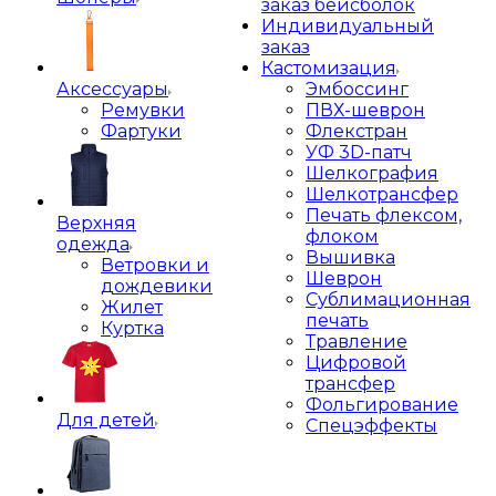
заказ бейсболок
Индивидуальный
заказ
Кастомизация
Аксессуары
Эмбоссинг
Ремувки
ПВХ-шеврон
Фартуки
Флекстран
УФ 3D-патч
Шелкография
Шелкотрансфер
Печать флексом,
Верхняя
флоком
одежда
Вышивка
Ветровки и
Шеврон
дождевики
Сублимационная
Жилет
печать
Куртка
Травление
Цифровой
трансфер
Фольгирование
Для детей
Спецэффекты