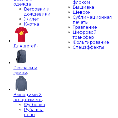
флоком
одежда
Вышивка
Ветровки и
Шеврон
дождевики
Сублимационная
Жилет
печать
Куртка
Травление
Цифровой
трансфер
Фольгирование
Для детей
Спецэффекты
Рюкзаки и
сумки
Выводимый
ассортимент
Футболка
Рубашка
поло