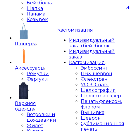
Бейсболка
И
Шапка
Панама
Козырек
Кастомизация
Индивидуальный
Шоперы
заказ бейсболок
Индивидуальный
заказ
Кастомизация
Аксессуары
Эмбоссинг
Ремувки
ПВХ-шеврон
Фартуки
Флекстран
УФ 3D-патч
Шелкография
Шелкотрансфер
Печать флексом,
Верхняя
флоком
одежда
Вышивка
Ветровки и
Шеврон
дождевики
Сублимационная
Жилет
печать