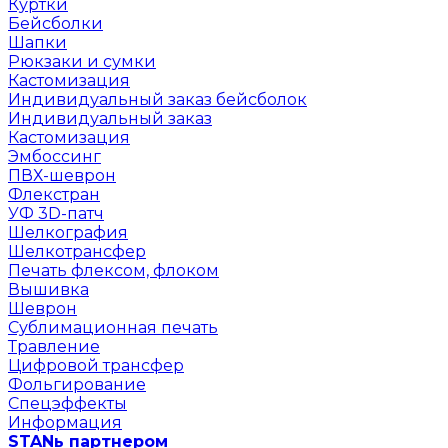
Куртки
Бейсболки
Шапки
Рюкзаки и сумки
Кастомизация
Индивидуальный заказ бейсболок
Индивидуальный заказ
Кастомизация
Эмбоссинг
ПВХ-шеврон
Флекстран
УФ 3D-патч
Шелкография
Шелкотрансфер
Печать флексом, флоком
Вышивка
Шеврон
Сублимационная печать
Травление
Цифровой трансфер
Фольгирование
Спецэффекты
Информация
STANь партнером