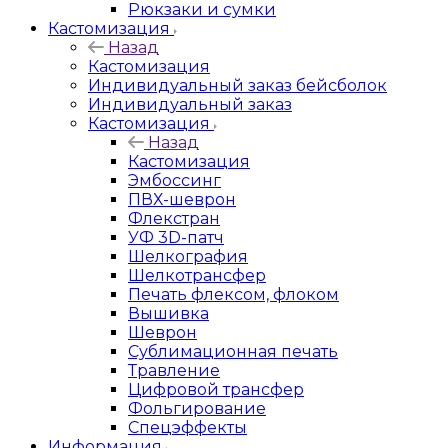
Рюкзаки и сумки
Кастомизация
Назад
Кастомизация
Индивидуальный заказ бейсболок
Индивидуальный заказ
Кастомизация
Назад
Кастомизация
Эмбоссинг
ПВХ-шеврон
Флекстран
УФ 3D-патч
Шелкография
Шелкотрансфер
Печать флексом, флоком
Вышивка
Шеврон
Сублимационная печать
Травление
Цифровой трансфер
Фольгирование
Спецэффекты
Информация