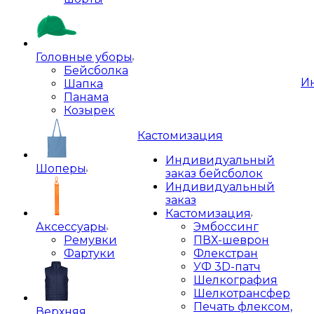
Головные уборы
Бейсболка
И
Шапка
Панама
Козырек
Кастомизация
Индивидуальный
Шоперы
заказ бейсболок
Индивидуальный
заказ
Кастомизация
Аксессуары
Эмбоссинг
Ремувки
ПВХ-шеврон
Фартуки
Флекстран
УФ 3D-патч
Шелкография
Шелкотрансфер
Печать флексом,
Верхняя