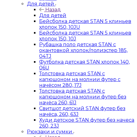
Для детей
Назад
Для детей
Бейсболка детская STAN 5 клиньев
хлопок 150, 10JU
Бейсболка детская STAN 5 клиньев
хлопок 150, 10J
Рубашка поло детская STAN с
окантовкой хлопок/полиэстер 185,
04TJ
Футболка детская STAN хлопок 140,
06U
Толстовка детская STAN с
капюшоном на молнии футер с
начёсом 280, 17J
Толстовка детская STAN с
капюшоном на молнии футер без
начёса 260, 61J
Свитшот детский STAN футер без
начёса, 260, 63J
Худи детское STAN футер без начеса
260, 23J
Рюкзаки и сумки