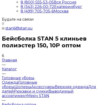
8 (800) 555-53-05
Вся Россия
8 (343) 226-00-72
Екатеринбург
8 (499) 705-705-6
Москва
Будьте на связи
stan6@stan.su
Бейсболка STAN 5 клиньев
полиэстер 150, 10P оптом
6
Главная
—
Каталог
—
Головные уборы
Одежда
Головные
уборы
Шоперы
Аксессуары
Верхняя одежда
Для
детей
Рюкзаки и сумки
Выводимый
ассортимент
Мерч STAN
—
Бейсболка оптом