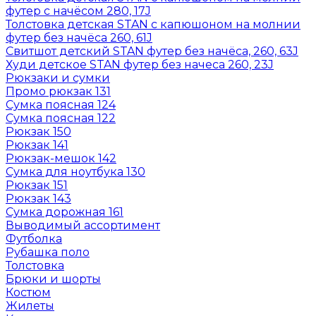
футер с начёсом 280, 17J
Толстовка детская STAN с капюшоном на молнии
футер без начёса 260, 61J
Свитшот детский STAN футер без начёса, 260, 63J
Худи детское STAN футер без начеса 260, 23J
Рюкзаки и сумки
Промо рюкзак 131
Сумка поясная 124
Сумка поясная 122
Рюкзак 150
Рюкзак 141
Рюкзак-мешок 142
Сумка для ноутбука 130
Рюкзак 151
Рюкзак 143
Сумка дорожная 161
Выводимый ассортимент
Футболка
Рубашка поло
Толстовка
Брюки и шорты
Костюм
Жилеты