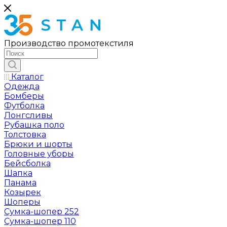
Производство промотекстиля
Каталог
Одежда
Бомберы
Футболка
Лонгсливы
Рубашка поло
Толстовка
Брюки и шорты
Головные уборы
Бейсболка
Шапка
Панама
Козырек
Шоперы
Сумка-шопер 252
Сумка-шопер 110