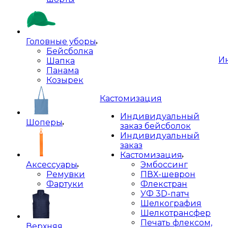
Головные уборы
Бейсболка
И
Шапка
Панама
Козырек
Кастомизация
Индивидуальный
Шоперы
заказ бейсболок
Индивидуальный
заказ
Кастомизация
Аксессуары
Эмбоссинг
Ремувки
ПВХ-шеврон
Фартуки
Флекстран
УФ 3D-патч
Шелкография
Шелкотрансфер
Печать флексом,
Верхняя