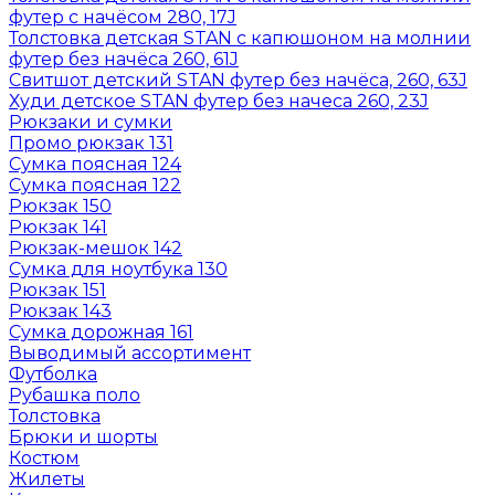
футер с начёсом 280, 17J
Толстовка детская STAN с капюшоном на молнии
футер без начёса 260, 61J
Свитшот детский STAN футер без начёса, 260, 63J
Худи детское STAN футер без начеса 260, 23J
Рюкзаки и сумки
Промо рюкзак 131
Сумка поясная 124
Сумка поясная 122
Рюкзак 150
Рюкзак 141
Рюкзак-мешок 142
Сумка для ноутбука 130
Рюкзак 151
Рюкзак 143
Сумка дорожная 161
Выводимый ассортимент
Футболка
Рубашка поло
Толстовка
Брюки и шорты
Костюм
Жилеты