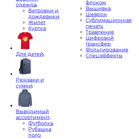
флоком
одежда
Вышивка
Ветровки и
Шеврон
дождевики
Сублимационная
Жилет
печать
Куртка
Травление
Цифровой
трансфер
Фольгирование
Для детей
Спецэффекты
Рюкзаки и
сумки
Выводимый
ассортимент
Футболка
Рубашка
поло