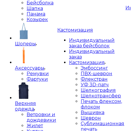
Бейсболка
И
Шапка
Панама
Козырек
Кастомизация
Индивидуальный
Шоперы
заказ бейсболок
Индивидуальный
заказ
Кастомизация
Аксессуары
Эмбоссинг
Ремувки
ПВХ-шеврон
Фартуки
Флекстран
УФ 3D-патч
Шелкография
Шелкотрансфер
Печать флексом,
Верхняя
флоком
одежда
Вышивка
Ветровки и
Шеврон
дождевики
Сублимационная
Жилет
печать