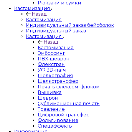
Рюкзаки и сумки
Кастомизация
Назад
Кастомизация
Индивидуальный заказ бейсболок
Индивидуальный заказ
Кастомизация
Назад
Кастомизация
Эмбоссинг
ПВХ-шеврон
Флекстран
УФ 3D-патч
Шелкография
Шелкотрансфер
Печать флексом, флоком
Вышивка
Шеврон
Сублимационная печать
Травление
Цифровой трансфер
Фольгирование
Спецэффекты
Информация