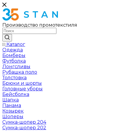
Производство промотекстиля
Каталог
Одежда
Бомберы
Футболка
Лонгсливы
Рубашка поло
Толстовка
Брюки и шорты
Головные уборы
Бейсболка
Шапка
Панама
Козырек
Шоперы
Сумка-шопер 204
Сумка-шопер 202