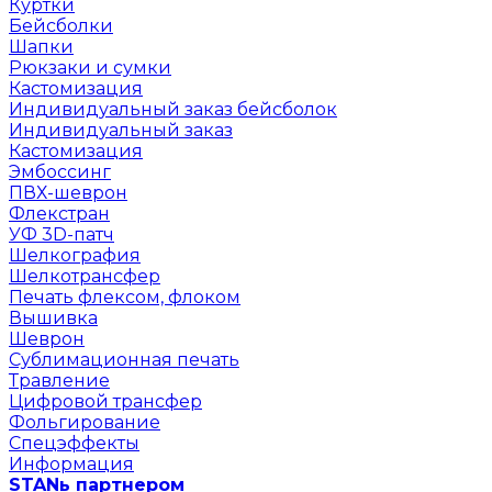
Куртки
Бейсболки
Шапки
Рюкзаки и сумки
Кастомизация
Индивидуальный заказ бейсболок
Индивидуальный заказ
Кастомизация
Эмбоссинг
ПВХ-шеврон
Флекстран
УФ 3D-патч
Шелкография
Шелкотрансфер
Печать флексом, флоком
Вышивка
Шеврон
Сублимационная печать
Травление
Цифровой трансфер
Фольгирование
Спецэффекты
Информация
STANь партнером