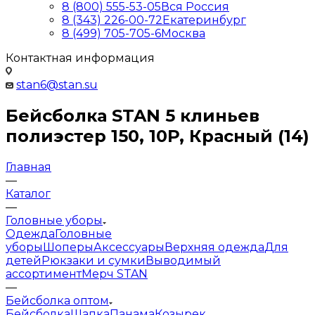
8 (800) 555-53-05
Вся Россия
8 (343) 226-00-72
Екатеринбург
8 (499) 705-705-6
Москва
Контактная информация
stan6@stan.su
Бейсболка STAN 5 клиньев
полиэстер 150, 10P, Красный (14)
Главная
—
Каталог
—
Головные уборы
Одежда
Головные
уборы
Шоперы
Аксессуары
Верхняя одежда
Для
детей
Рюкзаки и сумки
Выводимый
ассортимент
Мерч STAN
—
Бейсболка оптом
Бейсболка
Шапка
Панама
Козырек