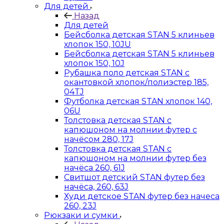
Для детей
Назад
Для детей
Бейсболка детская STAN 5 клиньев
хлопок 150, 10JU
Бейсболка детская STAN 5 клиньев
хлопок 150, 10J
Рубашка поло детская STAN с
окантовкой хлопок/полиэстер 185,
04TJ
Футболка детская STAN хлопок 140,
06U
Толстовка детская STAN с
капюшоном на молнии футер с
начёсом 280, 17J
Толстовка детская STAN с
капюшоном на молнии футер без
начёса 260, 61J
Свитшот детский STAN футер без
начёса, 260, 63J
Худи детское STAN футер без начеса
260, 23J
Рюкзаки и сумки