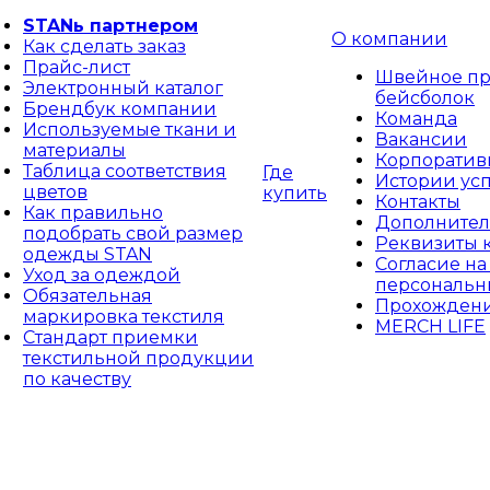
STANь партнером
О компании
Как сделать заказ
Прайс-лист
Швейное пр
Электронный каталог
бейсболок
Брендбук компании
Команда
Используемые ткани и
Вакансии
материалы
Корпоративн
Таблица соответствия
Где
Истории ус
цветов
купить
Контакты
Как правильно
Дополнител
подобрать свой размер
Реквизиты 
одежды STAN
Согласие на
Уход за одеждой
персональн
Обязательная
Прохождени
маркировка текстиля
MERCH LIFE
Стандарт приемки
текстильной продукции
по качеству