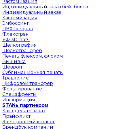
Кастомизация
Индивидуальный заказ бейсболок
Индивидуальный заказ
Кастомизация
Эмбоссинг
ПВХ-шеврон
Флекстран
УФ 3D-патч
Шелкография
Шелкотрансфер
Печать флексом, флоком
Вышивка
Шеврон
Сублимационная печать
Травление
Цифровой трансфер
Фольгирование
Спецэффекты
Информация
STANь партнером
Как сделать заказ
Прайс-лист
Электронный каталог
Брендбук компании