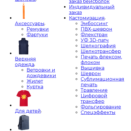
заказ бейсболок
Индивидуальный
заказ
Кастомизация
Аксессуары
Эмбоссинг
Ремувки
ПВХ-шеврон
Фартуки
Флекстран
УФ 3D-патч
Шелкография
Шелкотрансфер
Печать флексом,
Верхняя
флоком
одежда
Вышивка
Ветровки и
Шеврон
дождевики
Сублимационная
Жилет
печать
Куртка
Травление
Цифровой
трансфер
Фольгирование
Для детей
Спецэффекты