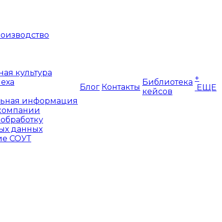
оизводство
ая культура
+
пеха
Библиотека
Блог
Контакты
ЕЩЕ
кейсов
ьная информация
компании
 обработку
ых данных
е СОУТ