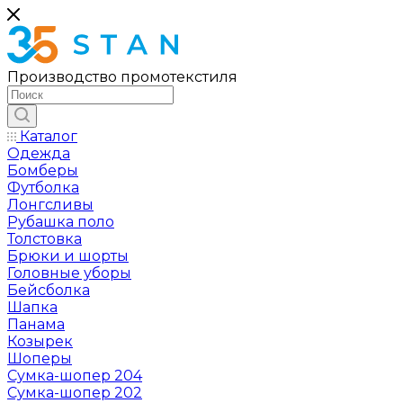
Производство промотекстиля
Каталог
Одежда
Бомберы
Футболка
Лонгсливы
Рубашка поло
Толстовка
Брюки и шорты
Головные уборы
Бейсболка
Шапка
Панама
Козырек
Шоперы
Сумка-шопер 204
Сумка-шопер 202