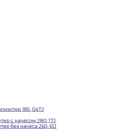
лиэстер 185, 04TJ
ер с начёсом 280, 17J
ер без начёса 260, 61J