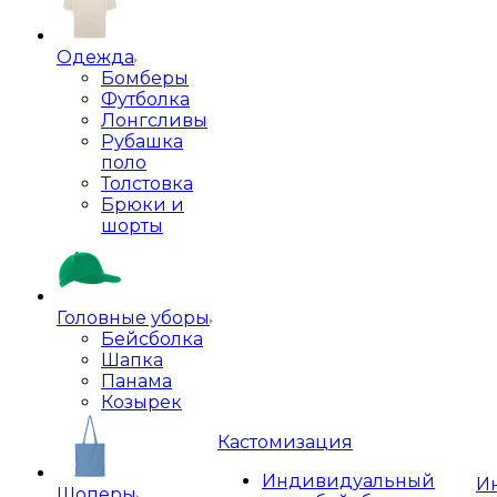
Одежда
Бомберы
Футболка
Лонгсливы
Рубашка
поло
Толстовка
Брюки и
шорты
Головные уборы
Бейсболка
Шапка
Панама
Козырек
Кастомизация
Индивидуальный
И
Шоперы