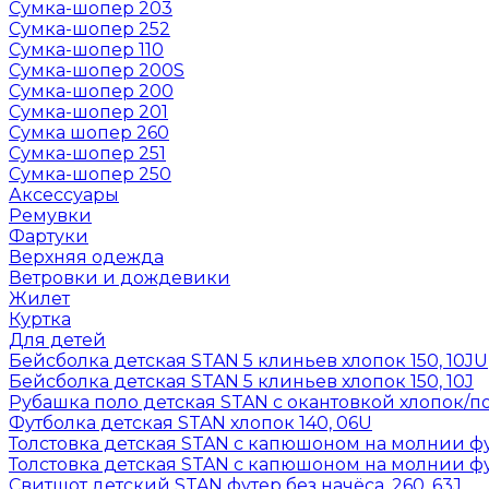
Сумка-шопер 203
Сумка-шопер 252
Сумка-шопер 110
Сумка-шопер 200S
Сумка-шопер 200
Сумка-шопер 201
Сумка шопер 260
Сумка-шопер 251
Сумка-шопер 250
Аксессуары
Ремувки
Фартуки
Верхняя одежда
Ветровки и дождевики
Жилет
Куртка
Для детей
Бейсболка детская STAN 5 клиньев хлопок 150, 10JU
Бейсболка детская STAN 5 клиньев хлопок 150, 10J
Рубашка поло детская STAN с окантовкой хлопок/по
Футболка детская STAN хлопок 140, 06U
Толстовка детская STAN с капюшоном на молнии фут
Толстовка детская STAN с капюшоном на молнии фут
Свитшот детский STAN футер без начёса, 260, 63J