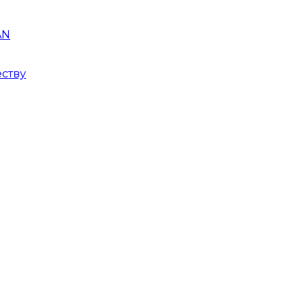
AN
ству