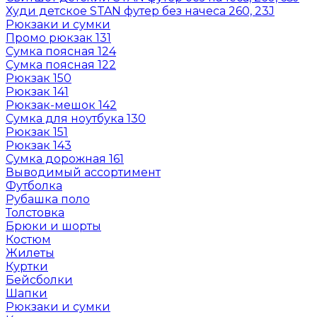
Худи детское STAN футер без начеса 260, 23J
Рюкзаки и сумки
Промо рюкзак 131
Сумка поясная 124
Сумка поясная 122
Рюкзак 150
Рюкзак 141
Рюкзак-мешок 142
Сумка для ноутбука 130
Рюкзак 151
Рюкзак 143
Сумка дорожная 161
Выводимый ассортимент
Футболка
Рубашка поло
Толстовка
Брюки и шорты
Костюм
Жилеты
Куртки
Бейсболки
Шапки
Рюкзаки и сумки