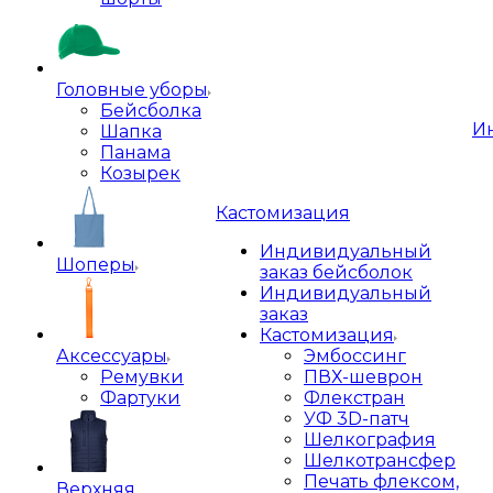
Головные уборы
Бейсболка
И
Шапка
Панама
Козырек
Кастомизация
Индивидуальный
Шоперы
заказ бейсболок
Индивидуальный
заказ
Кастомизация
Аксессуары
Эмбоссинг
Ремувки
ПВХ-шеврон
Фартуки
Флекстран
УФ 3D-патч
Шелкография
Шелкотрансфер
Печать флексом,
Верхняя