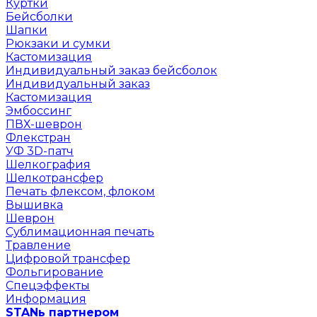
Куртки
Бейсболки
Шапки
Рюкзаки и сумки
Кастомизация
Индивидуальный заказ бейсболок
Индивидуальный заказ
Кастомизация
Эмбоссинг
ПВХ-шеврон
Флекстран
УФ 3D-патч
Шелкография
Шелкотрансфер
Печать флексом, флоком
Вышивка
Шеврон
Сублимационная печать
Травление
Цифровой трансфер
Фольгирование
Спецэффекты
Информация
STANь партнером