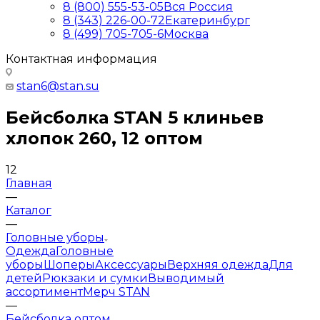
8 (800) 555-53-05
Вся Россия
8 (343) 226-00-72
Екатеринбург
8 (499) 705-705-6
Москва
Контактная информация
stan6@stan.su
Бейсболка STAN 5 клиньев
хлопок 260, 12 оптом
12
Главная
—
Каталог
—
Головные уборы
Одежда
Головные
уборы
Шоперы
Аксессуары
Верхняя одежда
Для
детей
Рюкзаки и сумки
Выводимый
ассортимент
Мерч STAN
—
Бейсболка оптом