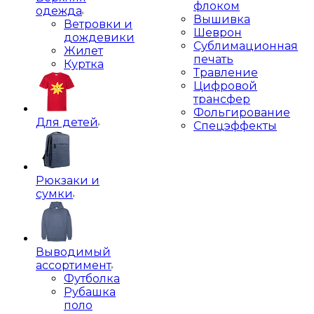
флоком
одежда
Вышивка
Ветровки и
Шеврон
дождевики
Сублимационная
Жилет
печать
Куртка
Травление
Цифровой
трансфер
Фольгирование
Для детей
Спецэффекты
Рюкзаки и
сумки
Выводимый
ассортимент
Футболка
Рубашка
поло