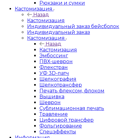
Рюкзаки и сумки
Кастомизация
Назад
Кастомизация
Индивидуальный заказ бейсболок
Индивидуальный заказ
Кастомизация
Назад
Кастомизация
Эмбоссинг
ПВХ-шеврон
Флекстран
УФ 3D-патч
Шелкография
Шелкотрансфер
Печать флексом, флоком
Вышивка
Шеврон
Сублимационная печать
Травление
Цифровой трансфер
Фольгирование
Спецэффекты
Информация