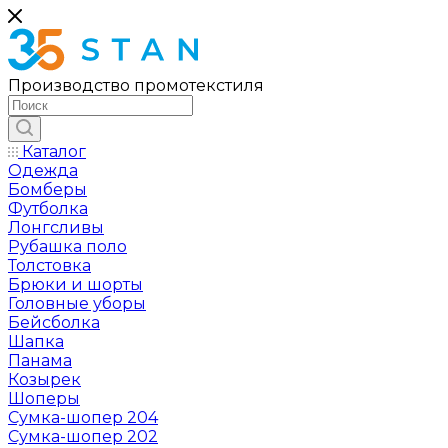
Производство промотекстиля
Каталог
Одежда
Бомберы
Футболка
Лонгсливы
Рубашка поло
Толстовка
Брюки и шорты
Головные уборы
Бейсболка
Шапка
Панама
Козырек
Шоперы
Сумка-шопер 204
Сумка-шопер 202