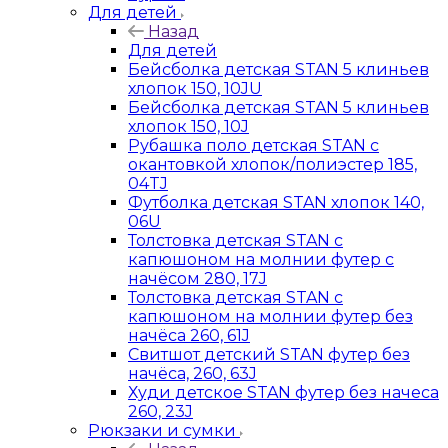
Для детей
Назад
Для детей
Бейсболка детская STAN 5 клиньев
хлопок 150, 10JU
Бейсболка детская STAN 5 клиньев
хлопок 150, 10J
Рубашка поло детская STAN с
окантовкой хлопок/полиэстер 185,
04TJ
Футболка детская STAN хлопок 140,
06U
Толстовка детская STAN с
капюшоном на молнии футер с
начёсом 280, 17J
Толстовка детская STAN с
капюшоном на молнии футер без
начёса 260, 61J
Свитшот детский STAN футер без
начёса, 260, 63J
Худи детское STAN футер без начеса
260, 23J
Рюкзаки и сумки