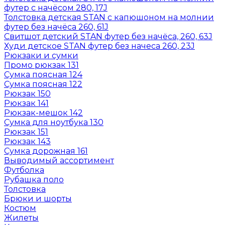
футер с начёсом 280, 17J
Толстовка детская STAN с капюшоном на молнии
футер без начёса 260, 61J
Свитшот детский STAN футер без начёса, 260, 63J
Худи детское STAN футер без начеса 260, 23J
Рюкзаки и сумки
Промо рюкзак 131
Сумка поясная 124
Сумка поясная 122
Рюкзак 150
Рюкзак 141
Рюкзак-мешок 142
Сумка для ноутбука 130
Рюкзак 151
Рюкзак 143
Сумка дорожная 161
Выводимый ассортимент
Футболка
Рубашка поло
Толстовка
Брюки и шорты
Костюм
Жилеты