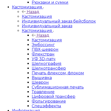
Рюкзаки и сумки
Кастомизация
Назад
Кастомизация
Индивидуальный заказ бейсболок
Индивидуальный заказ
Кастомизация
Назад
Кастомизация
Эмбоссинг
ПВХ-шеврон
Флекстран
УФ 3D-патч
Шелкография
Шелкотрансфер
Печать флексом, флоком
Вышивка
Шеврон
Сублимационная печать
Травление
Цифровой трансфер
Фольгирование
Спецэффекты
Информация