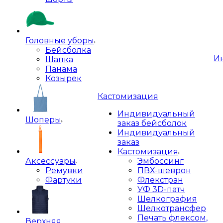
Головные уборы
Бейсболка
И
Шапка
Панама
Козырек
Кастомизация
Индивидуальный
Шоперы
заказ бейсболок
Индивидуальный
заказ
Кастомизация
Аксессуары
Эмбоссинг
Ремувки
ПВХ-шеврон
Фартуки
Флекстран
УФ 3D-патч
Шелкография
Шелкотрансфер
Печать флексом,
Верхняя