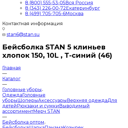
8 (800) 555-53-05
Вся Россия
8 (343) 226-00-72
Екатеринбург
8 (499) 705-705-6
Москва
Контактная информация
stan6@stan.su
Бейсболка STAN 5 клиньев
хлопок 150, 10L , Т-синий (46)
Главная
—
Каталог
—
Головные уборы
Одежда
Головные
уборы
Шоперы
Аксессуары
Верхняя одежда
Для
детей
Рюкзаки и сумки
Выводимый
ассортимент
Мерч STAN
—
Бейсболка оптом
Бейсболка
Шапка
Панама
Козырек