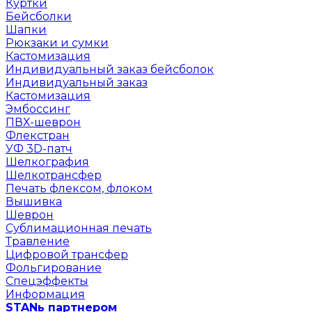
Куртки
Бейсболки
Шапки
Рюкзаки и сумки
Кастомизация
Индивидуальный заказ бейсболок
Индивидуальный заказ
Кастомизация
Эмбоссинг
ПВХ-шеврон
Флекстран
УФ 3D-патч
Шелкография
Шелкотрансфер
Печать флексом, флоком
Вышивка
Шеврон
Сублимационная печать
Травление
Цифровой трансфер
Фольгирование
Спецэффекты
Информация
STANь партнером