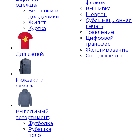
флоком
одежда
Вышивка
Ветровки и
Шеврон
дождевики
Сублимационная
Жилет
печать
Куртка
Травление
Цифровой
трансфер
Фольгирование
Для детей
Спецэффекты
Рюкзаки и
сумки
Выводимый
ассортимент
Футболка
Рубашка
поло