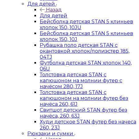
Для детей
Назад
Для детей
Бейсболка детская STAN 5 клиньев
хлопок 150, 10JU
Бейсболка детская STAN 5 клиньев
хлопок 150, 10J
Рубашка поло детская STAN с
окантовкой хлопок/полиэстер 185,
04TJ
Футболка детская STAN хлопок 140,
06U
Толстовка детская STAN с
капюшоном на молнии футер с
начёсом 280, 17J
Толстовка детская STAN с
капюшоном на молнии футер без
начёса 260, 61J
Свитшот детский STAN футер без
начёса, 260, 63J
Худи детское STAN футер без начеса
260, 23J
Рюкзаки и сумки