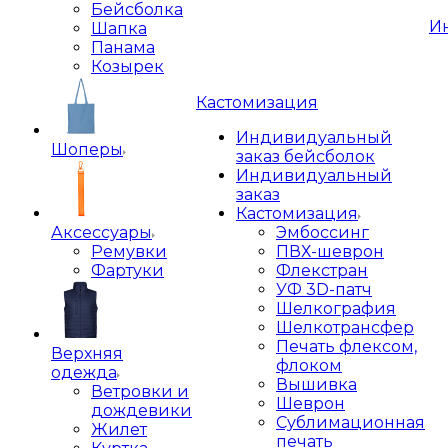
Бейсболка
И
Шапка
Панама
Козырек
Кастомизация
Индивидуальный
Шоперы
заказ бейсболок
Индивидуальный
заказ
Кастомизация
Аксессуары
Эмбоссинг
Ремувки
ПВХ-шеврон
Фартуки
Флекстран
УФ 3D-патч
Шелкография
Шелкотрансфер
Печать флексом,
Верхняя
флоком
одежда
Вышивка
Ветровки и
Шеврон
дождевики
Сублимационная
Жилет
печать