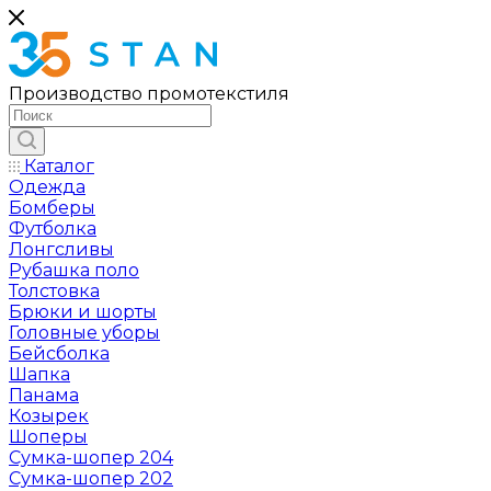
Производство промотекстиля
Каталог
Одежда
Бомберы
Футболка
Лонгсливы
Рубашка поло
Толстовка
Брюки и шорты
Головные уборы
Бейсболка
Шапка
Панама
Козырек
Шоперы
Сумка-шопер 204
Сумка-шопер 202