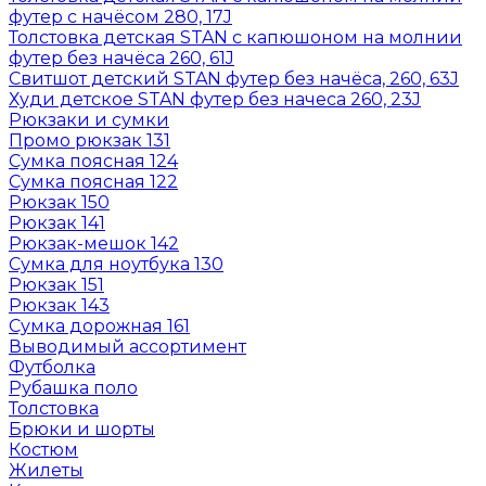
футер с начёсом 280, 17J
Толстовка детская STAN с капюшоном на молнии
футер без начёса 260, 61J
Свитшот детский STAN футер без начёса, 260, 63J
Худи детское STAN футер без начеса 260, 23J
Рюкзаки и сумки
Промо рюкзак 131
Сумка поясная 124
Сумка поясная 122
Рюкзак 150
Рюкзак 141
Рюкзак-мешок 142
Сумка для ноутбука 130
Рюкзак 151
Рюкзак 143
Сумка дорожная 161
Выводимый ассортимент
Футболка
Рубашка поло
Толстовка
Брюки и шорты
Костюм
Жилеты