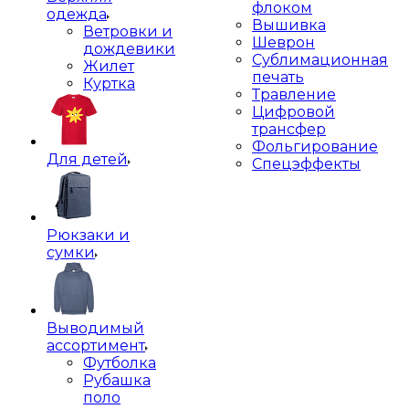
флоком
одежда
Вышивка
Ветровки и
Шеврон
дождевики
Сублимационная
Жилет
печать
Куртка
Травление
Цифровой
трансфер
Фольгирование
Для детей
Спецэффекты
Рюкзаки и
сумки
Выводимый
ассортимент
Футболка
Рубашка
поло