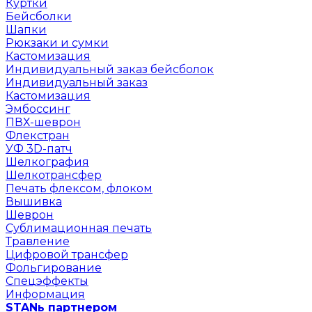
Куртки
Бейсболки
Шапки
Рюкзаки и сумки
Кастомизация
Индивидуальный заказ бейсболок
Индивидуальный заказ
Кастомизация
Эмбоссинг
ПВХ-шеврон
Флекстран
УФ 3D-патч
Шелкография
Шелкотрансфер
Печать флексом, флоком
Вышивка
Шеврон
Сублимационная печать
Травление
Цифровой трансфер
Фольгирование
Спецэффекты
Информация
STANь партнером