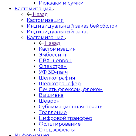
Рюкзаки и сумки
Кастомизация
Назад
Кастомизация
Индивидуальный заказ бейсболок
Индивидуальный заказ
Кастомизация
Назад
Кастомизация
Эмбоссинг
ПВХ-шеврон
Флекстран
УФ 3D-патч
Шелкография
Шелкотрансфер
Печать флексом, флоком
Вышивка
Шеврон
Сублимационная печать
Травление
Цифровой трансфер
Фольгирование
Спецэффекты
Информация