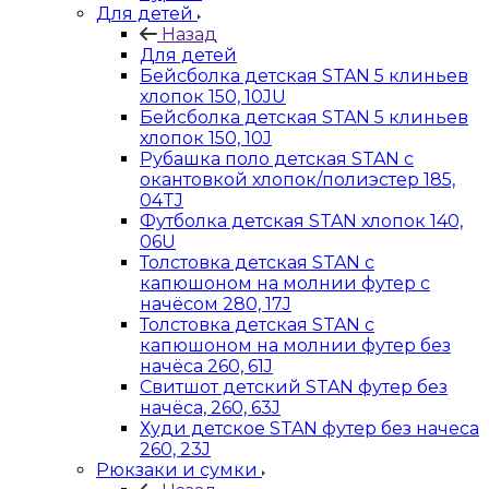
Для детей
Назад
Для детей
Бейсболка детская STAN 5 клиньев
хлопок 150, 10JU
Бейсболка детская STAN 5 клиньев
хлопок 150, 10J
Рубашка поло детская STAN с
окантовкой хлопок/полиэстер 185,
04TJ
Футболка детская STAN хлопок 140,
06U
Толстовка детская STAN с
капюшоном на молнии футер с
начёсом 280, 17J
Толстовка детская STAN с
капюшоном на молнии футер без
начёса 260, 61J
Свитшот детский STAN футер без
начёса, 260, 63J
Худи детское STAN футер без начеса
260, 23J
Рюкзаки и сумки