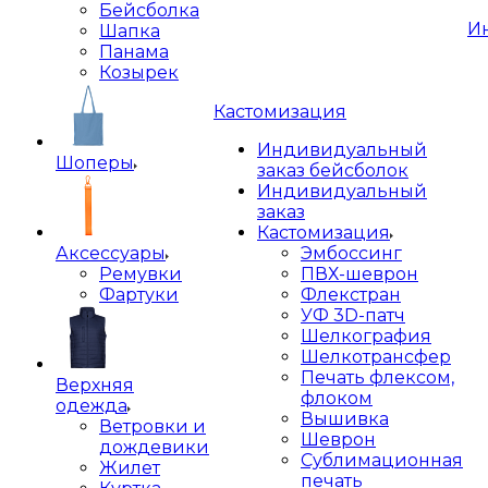
Бейсболка
И
Шапка
Панама
Козырек
Кастомизация
Индивидуальный
Шоперы
заказ бейсболок
Индивидуальный
заказ
Кастомизация
Аксессуары
Эмбоссинг
Ремувки
ПВХ-шеврон
Фартуки
Флекстран
УФ 3D-патч
Шелкография
Шелкотрансфер
Печать флексом,
Верхняя
флоком
одежда
Вышивка
Ветровки и
Шеврон
дождевики
Сублимационная
Жилет
печать