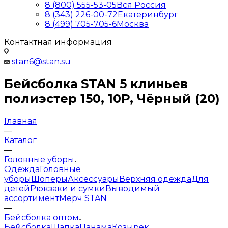
8 (800) 555-53-05
Вся Россия
8 (343) 226-00-72
Екатеринбург
8 (499) 705-705-6
Москва
Контактная информация
stan6@stan.su
Бейсболка STAN 5 клиньев
полиэстер 150, 10P, Чёрный (20)
Главная
—
Каталог
—
Головные уборы
Одежда
Головные
уборы
Шоперы
Аксессуары
Верхняя одежда
Для
детей
Рюкзаки и сумки
Выводимый
ассортимент
Мерч STAN
—
Бейсболка оптом
Бейсболка
Шапка
Панама
Козырек