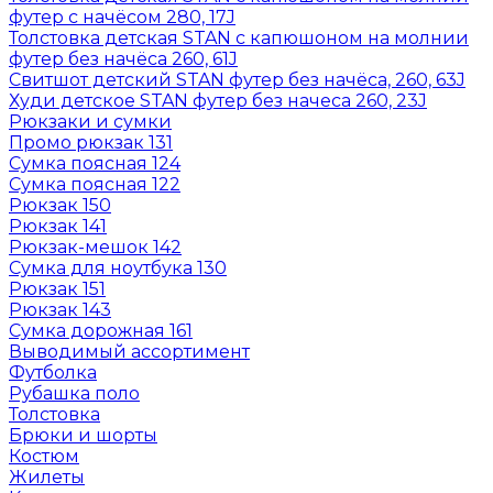
футер с начёсом 280, 17J
Толстовка детская STAN с капюшоном на молнии
футер без начёса 260, 61J
Свитшот детский STAN футер без начёса, 260, 63J
Худи детское STAN футер без начеса 260, 23J
Рюкзаки и сумки
Промо рюкзак 131
Сумка поясная 124
Сумка поясная 122
Рюкзак 150
Рюкзак 141
Рюкзак-мешок 142
Сумка для ноутбука 130
Рюкзак 151
Рюкзак 143
Сумка дорожная 161
Выводимый ассортимент
Футболка
Рубашка поло
Толстовка
Брюки и шорты
Костюм
Жилеты