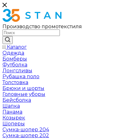
Производство промотекстиля
Каталог
Одежда
Бомберы
Футболка
Лонгсливы
Рубашка поло
Толстовка
Брюки и шорты
Головные уборы
Бейсболка
Шапка
Панама
Козырек
Шоперы
Сумка-шопер 204
Сумка-шопер 202