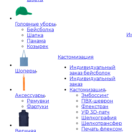
Головные уборы
Бейсболка
И
Шапка
Панама
Козырек
Кастомизация
Индивидуальный
Шоперы
заказ бейсболок
Индивидуальный
заказ
Кастомизация
Аксессуары
Эмбоссинг
Ремувки
ПВХ-шеврон
Фартуки
Флекстран
УФ 3D-патч
Шелкография
Шелкотрансфер
Печать флексом,
Верхняя