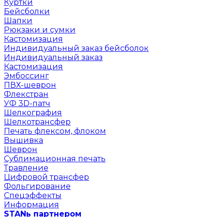
Куртки
Бейсболки
Шапки
Рюкзаки и сумки
Кастомизация
Индивидуальный заказ бейсболок
Индивидуальный заказ
Кастомизация
Эмбоссинг
ПВХ-шеврон
Флекстран
УФ 3D-патч
Шелкография
Шелкотрансфер
Печать флексом, флоком
Вышивка
Шеврон
Сублимационная печать
Травление
Цифровой трансфер
Фольгирование
Спецэффекты
Информация
STANь партнером