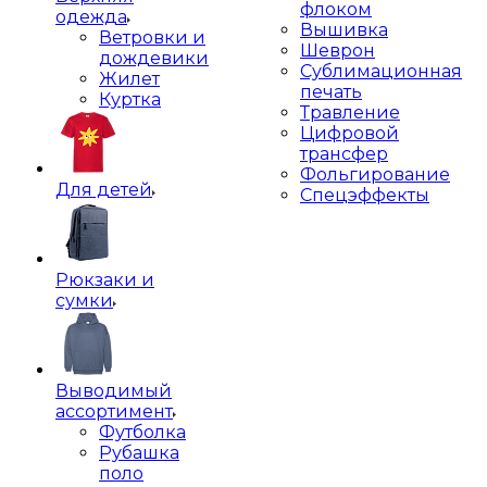
флоком
одежда
Вышивка
Ветровки и
Шеврон
дождевики
Сублимационная
Жилет
печать
Куртка
Травление
Цифровой
трансфер
Фольгирование
Для детей
Спецэффекты
Рюкзаки и
сумки
Выводимый
ассортимент
Футболка
Рубашка
поло