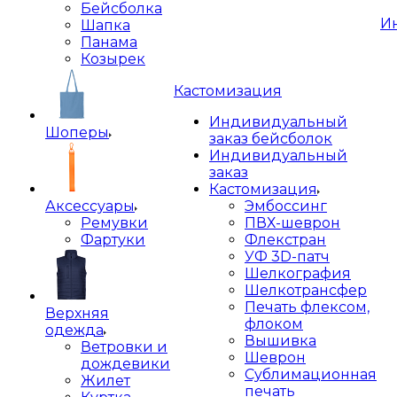
Бейсболка
И
Шапка
Панама
Козырек
Кастомизация
Индивидуальный
Шоперы
заказ бейсболок
Индивидуальный
заказ
Кастомизация
Аксессуары
Эмбоссинг
Ремувки
ПВХ-шеврон
Фартуки
Флекстран
УФ 3D-патч
Шелкография
Шелкотрансфер
Печать флексом,
Верхняя
флоком
одежда
Вышивка
Ветровки и
Шеврон
дождевики
Сублимационная
Жилет
печать