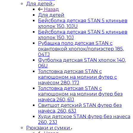
Для детей
Назад
Для детей
Бейсболка детская STAN 5 клиньев
хлопок 150, 10JU
Бейсболка детская STAN 5 клиньев
хлопок 150, 10J
Рубашка поло детская STAN с
окантовкой хлопок/полиэстер 185,
04TJ
Футболка детская STAN хлопок 140,
06U
Толстовка детская STAN с
капюшоном на молнии футер с
начёсом 280, 17J
Толстовка детская STAN с
капюшоном на молнии футер без
начёса 260, 61J
Свитшот детский STAN футер без
начёса, 260, 63J
Худи детское STAN футер без начеса
260, 23J
Рюкзаки и сумки