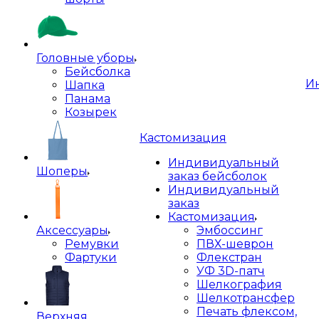
Головные уборы
Бейсболка
И
Шапка
Панама
Козырек
Кастомизация
Индивидуальный
Шоперы
заказ бейсболок
Индивидуальный
заказ
Кастомизация
Аксессуары
Эмбоссинг
Ремувки
ПВХ-шеврон
Фартуки
Флекстран
УФ 3D-патч
Шелкография
Шелкотрансфер
Печать флексом,
Верхняя