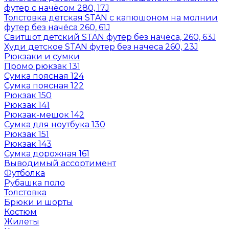
футер с начёсом 280, 17J
Толстовка детская STAN с капюшоном на молнии
футер без начёса 260, 61J
Свитшот детский STAN футер без начёса, 260, 63J
Худи детское STAN футер без начеса 260, 23J
Рюкзаки и сумки
Промо рюкзак 131
Сумка поясная 124
Сумка поясная 122
Рюкзак 150
Рюкзак 141
Рюкзак-мешок 142
Сумка для ноутбука 130
Рюкзак 151
Рюкзак 143
Сумка дорожная 161
Выводимый ассортимент
Футболка
Рубашка поло
Толстовка
Брюки и шорты
Костюм
Жилеты