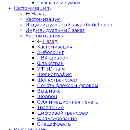
Рюкзаки и сумки
Кастомизация
Назад
Кастомизация
Индивидуальный заказ бейсболок
Индивидуальный заказ
Кастомизация
Назад
Кастомизация
Эмбоссинг
ПВХ-шеврон
Флекстран
УФ 3D-патч
Шелкография
Шелкотрансфер
Печать флексом, флоком
Вышивка
Шеврон
Сублимационная печать
Травление
Цифровой трансфер
Фольгирование
Спецэффекты
Информация