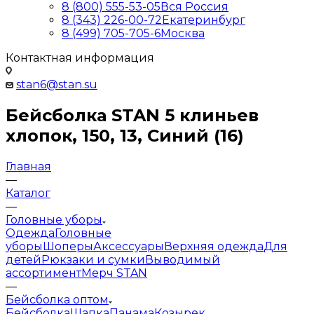
8 (800) 555-53-05
Вся Россия
8 (343) 226-00-72
Екатеринбург
8 (499) 705-705-6
Москва
Контактная информация
stan6@stan.su
Бейсболка STAN 5 клиньев
хлопок, 150, 13, Синий (16)
Главная
—
Каталог
—
Головные уборы
Одежда
Головные
уборы
Шоперы
Аксессуары
Верхняя одежда
Для
детей
Рюкзаки и сумки
Выводимый
ассортимент
Мерч STAN
—
Бейсболка оптом
Бейсболка
Шапка
Панама
Козырек