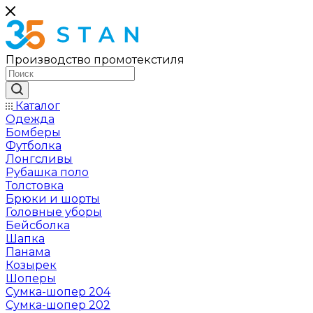
Производство промотекстиля
Каталог
Одежда
Бомберы
Футболка
Лонгсливы
Рубашка поло
Толстовка
Брюки и шорты
Головные уборы
Бейсболка
Шапка
Панама
Козырек
Шоперы
Сумка-шопер 204
Сумка-шопер 202