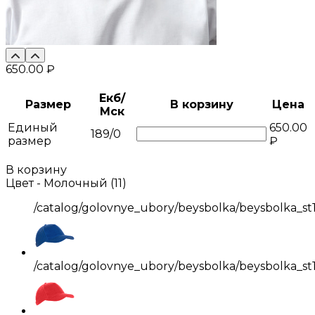
650.00 ₽
Екб/
Размер
В корзину
Цена
Мск
Единый
650.00
189/0
размер
₽
В корзину
Цвет -
Молочный (11)
/catalog/golovnye_ubory/beysbolka/beysbolka_st
/catalog/golovnye_ubory/beysbolka/beysbolka_st