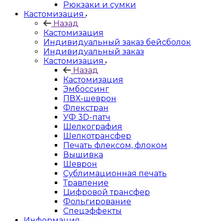
Рюкзаки и сумки
Кастомизация
Назад
Кастомизация
Индивидуальный заказ бейсболок
Индивидуальный заказ
Кастомизация
Назад
Кастомизация
Эмбоссинг
ПВХ-шеврон
Флекстран
УФ 3D-патч
Шелкография
Шелкотрансфер
Печать флексом, флоком
Вышивка
Шеврон
Сублимационная печать
Травление
Цифровой трансфер
Фольгирование
Спецэффекты
Информация