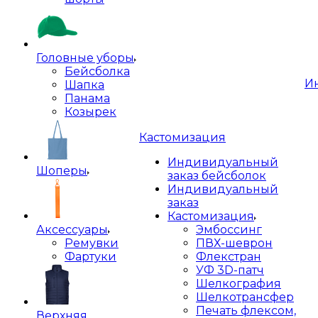
Головные уборы
Бейсболка
И
Шапка
Панама
Козырек
Кастомизация
Индивидуальный
Шоперы
заказ бейсболок
Индивидуальный
заказ
Кастомизация
Аксессуары
Эмбоссинг
Ремувки
ПВХ-шеврон
Фартуки
Флекстран
УФ 3D-патч
Шелкография
Шелкотрансфер
Печать флексом,
Верхняя