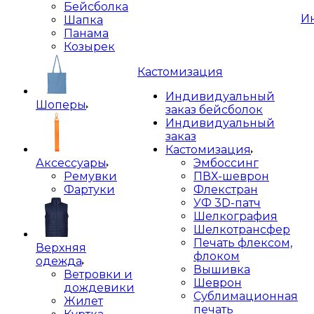
Бейсболка
И
Шапка
Панама
Козырек
Кастомизация
Индивидуальный
Шоперы
заказ бейсболок
Индивидуальный
заказ
Кастомизация
Аксессуары
Эмбоссинг
Ремувки
ПВХ-шеврон
Фартуки
Флекстран
УФ 3D-патч
Шелкография
Шелкотрансфер
Печать флексом,
Верхняя
флоком
одежда
Вышивка
Ветровки и
Шеврон
дождевики
Сублимационная
Жилет
печать