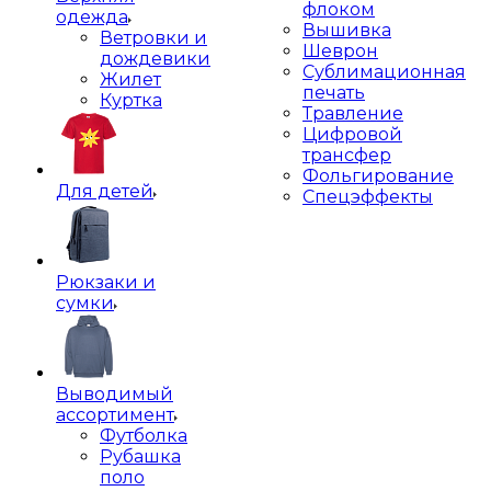
флоком
одежда
Вышивка
Ветровки и
Шеврон
дождевики
Сублимационная
Жилет
печать
Куртка
Травление
Цифровой
трансфер
Фольгирование
Для детей
Спецэффекты
Рюкзаки и
сумки
Выводимый
ассортимент
Футболка
Рубашка
поло