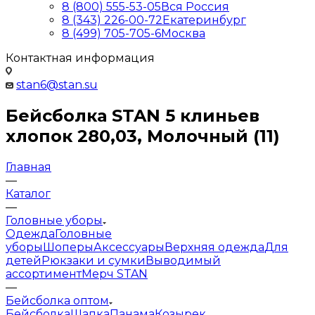
8 (800) 555-53-05
Вся Россия
8 (343) 226-00-72
Екатеринбург
8 (499) 705-705-6
Москва
Контактная информация
stan6@stan.su
Бейсболка STAN 5 клиньев
хлопок 280,03, Молочный (11)
Главная
—
Каталог
—
Головные уборы
Одежда
Головные
уборы
Шоперы
Аксессуары
Верхняя одежда
Для
детей
Рюкзаки и сумки
Выводимый
ассортимент
Мерч STAN
—
Бейсболка оптом
Бейсболка
Шапка
Панама
Козырек