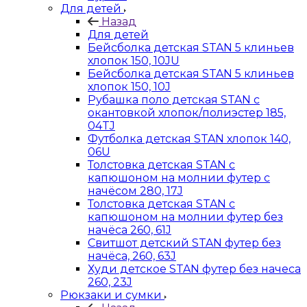
Для детей
Назад
Для детей
Бейсболка детская STAN 5 клиньев
хлопок 150, 10JU
Бейсболка детская STAN 5 клиньев
хлопок 150, 10J
Рубашка поло детская STAN с
окантовкой хлопок/полиэстер 185,
04TJ
Футболка детская STAN хлопок 140,
06U
Толстовка детская STAN с
капюшоном на молнии футер с
начёсом 280, 17J
Толстовка детская STAN с
капюшоном на молнии футер без
начёса 260, 61J
Свитшот детский STAN футер без
начёса, 260, 63J
Худи детское STAN футер без начеса
260, 23J
Рюкзаки и сумки