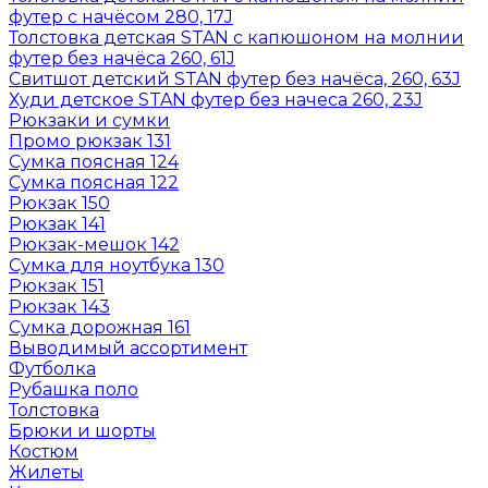
футер с начёсом 280, 17J
Толстовка детская STAN с капюшоном на молнии
футер без начёса 260, 61J
Свитшот детский STAN футер без начёса, 260, 63J
Худи детское STAN футер без начеса 260, 23J
Рюкзаки и сумки
Промо рюкзак 131
Сумка поясная 124
Сумка поясная 122
Рюкзак 150
Рюкзак 141
Рюкзак-мешок 142
Сумка для ноутбука 130
Рюкзак 151
Рюкзак 143
Сумка дорожная 161
Выводимый ассортимент
Футболка
Рубашка поло
Толстовка
Брюки и шорты
Костюм
Жилеты