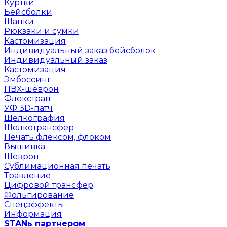
Куртки
Бейсболки
Шапки
Рюкзаки и сумки
Кастомизация
Индивидуальный заказ бейсболок
Индивидуальный заказ
Кастомизация
Эмбоссинг
ПВХ-шеврон
Флекстран
УФ 3D-патч
Шелкография
Шелкотрансфер
Печать флексом, флоком
Вышивка
Шеврон
Сублимационная печать
Травление
Цифровой трансфер
Фольгирование
Спецэффекты
Информация
STANь партнером