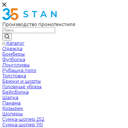
Производство промотекстиля
Каталог
Одежда
Бомберы
Футболка
Лонгсливы
Рубашка поло
Толстовка
Брюки и шорты
Головные уборы
Бейсболка
Шапка
Панама
Козырек
Шоперы
Сумка-шопер 252
Сумка-шопер 110