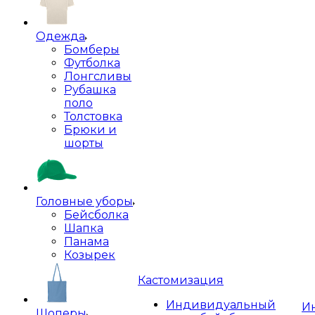
Одежда
Бомберы
Футболка
Лонгсливы
Рубашка
поло
Толстовка
Брюки и
шорты
Головные уборы
Бейсболка
Шапка
Панама
Козырек
Кастомизация
Индивидуальный
И
Шоперы