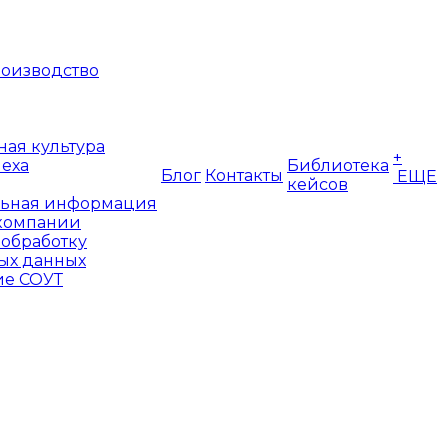
оизводство
ая культура
+
пеха
Библиотека
Блог
Контакты
ЕЩЕ
кейсов
ьная информация
компании
 обработку
ых данных
е СОУТ