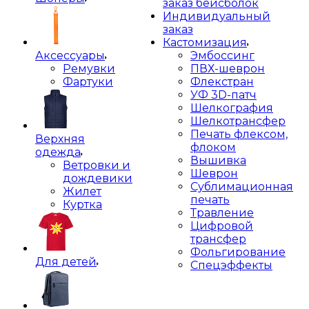
заказ бейсболок
Индивидуальный
заказ
Кастомизация
Аксессуары
Эмбоссинг
Ремувки
ПВХ-шеврон
Фартуки
Флекстран
УФ 3D-патч
Шелкография
Шелкотрансфер
Печать флексом,
Верхняя
флоком
одежда
Вышивка
Ветровки и
Шеврон
дождевики
Сублимационная
Жилет
печать
Куртка
Травление
Цифровой
трансфер
Фольгирование
Для детей
Спецэффекты