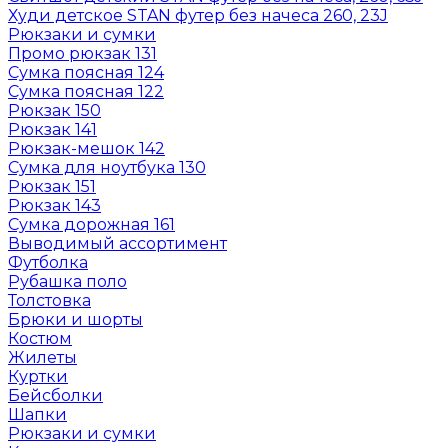
Худи детское STAN футер без начеса 260, 23J
Рюкзаки и сумки
Промо рюкзак 131
Сумка поясная 124
Сумка поясная 122
Рюкзак 150
Рюкзак 141
Рюкзак-мешок 142
Сумка для ноутбука 130
Рюкзак 151
Рюкзак 143
Сумка дорожная 161
Выводимый ассортимент
Футболка
Рубашка поло
Толстовка
Брюки и шорты
Костюм
Жилеты
Куртки
Бейсболки
Шапки
Рюкзаки и сумки