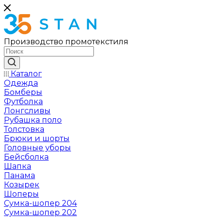
Производство промотекстиля
Каталог
Одежда
Бомберы
Футболка
Лонгсливы
Рубашка поло
Толстовка
Брюки и шорты
Головные уборы
Бейсболка
Шапка
Панама
Козырек
Шоперы
Сумка-шопер 204
Сумка-шопер 202