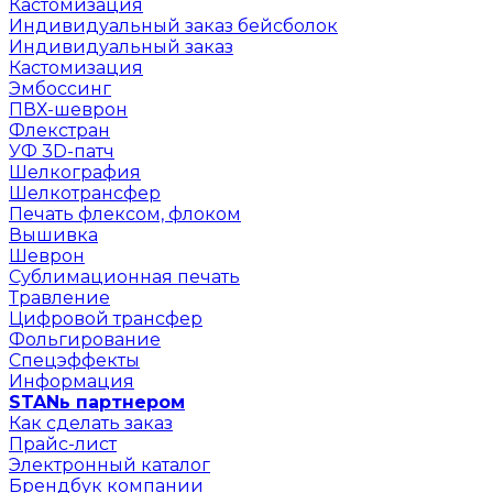
Кастомизация
Индивидуальный заказ бейсболок
Индивидуальный заказ
Кастомизация
Эмбоссинг
ПВХ-шеврон
Флекстран
УФ 3D-патч
Шелкография
Шелкотрансфер
Печать флексом, флоком
Вышивка
Шеврон
Сублимационная печать
Травление
Цифровой трансфер
Фольгирование
Спецэффекты
Информация
STANь партнером
Как сделать заказ
Прайс-лист
Электронный каталог
Брендбук компании