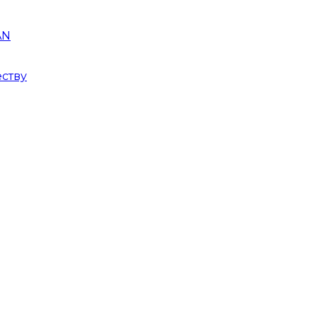
AN
ству