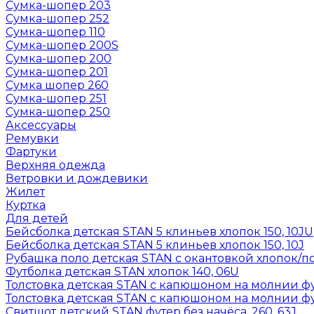
Сумка-шопер 203
Сумка-шопер 252
Сумка-шопер 110
Сумка-шопер 200S
Сумка-шопер 200
Сумка-шопер 201
Сумка шопер 260
Сумка-шопер 251
Сумка-шопер 250
Аксессуары
Ремувки
Фартуки
Верхняя одежда
Ветровки и дождевики
Жилет
Куртка
Для детей
Бейсболка детская STAN 5 клиньев хлопок 150, 10JU
Бейсболка детская STAN 5 клиньев хлопок 150, 10J
Рубашка поло детская STAN с окантовкой хлопок/по
Футболка детская STAN хлопок 140, 06U
Толстовка детская STAN с капюшоном на молнии фут
Толстовка детская STAN с капюшоном на молнии фут
Свитшот детский STAN футер без начёса, 260, 63J