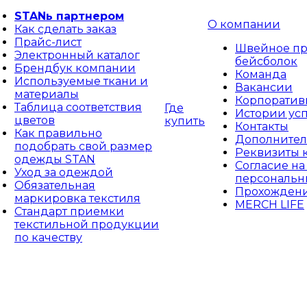
STANь партнером
О компании
Как сделать заказ
Прайс-лист
Швейное пр
Электронный каталог
бейсболок
Брендбук компании
Команда
Используемые ткани и
Вакансии
материалы
Корпоративн
Таблица соответствия
Где
Истории ус
цветов
купить
Контакты
Как правильно
Дополнител
подобрать свой размер
Реквизиты 
одежды STAN
Согласие на
Уход за одеждой
персональн
Обязательная
Прохождени
маркировка текстиля
MERCH LIFE
Стандарт приемки
текстильной продукции
по качеству