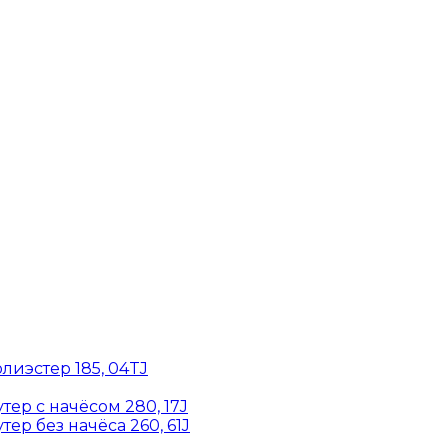
лиэстер 185, 04TJ
ер с начёсом 280, 17J
ер без начёса 260, 61J